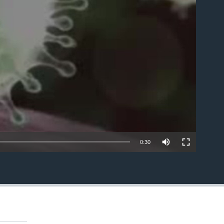
able
0:30
EMBED