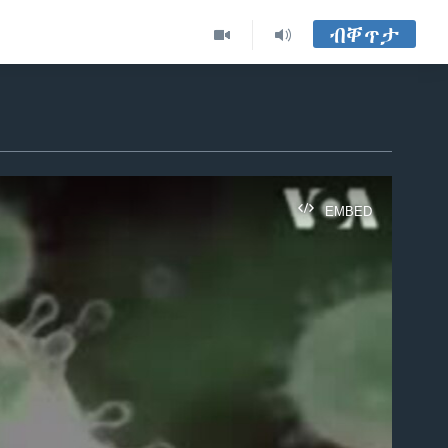
ብቐጥታ
EMBED