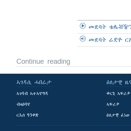
መደባት ቴሌቭዥን
መደባት ሬድዮ ር
Continue reading
ኣገዳሲ ሓበሬታ
ዕለታዊ ዜ
ኣገባብ ኣተኣናግዳ
ቀርኒ ኣፍሪቃ
ብዛዕባና
ኣፍሪቃ
ርእሰ ዓንቀጽ
ዕለታዊ ፈነወ