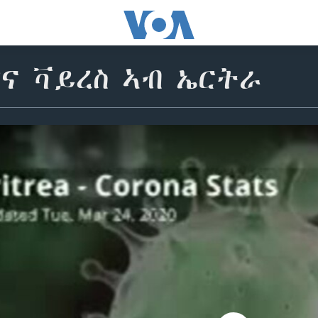
ሮና ቫይረስ ኣብ ኤርትራ