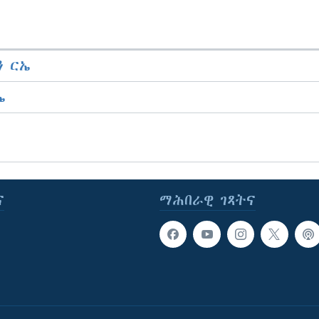
 ርኤ
ኤ
ና
ማሕበራዊ ገጻትና