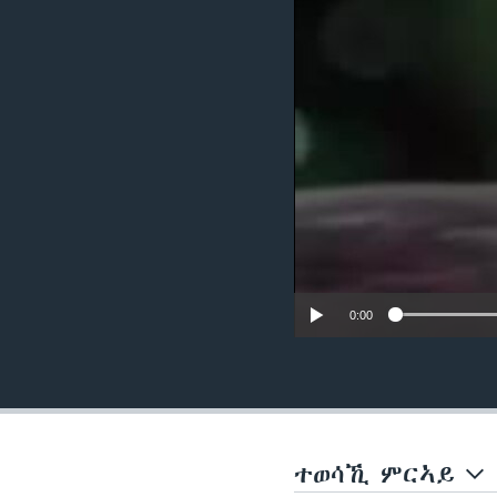
ቂሔ ጽልሚ
0:00
ተወሳኺ ምርኣይ