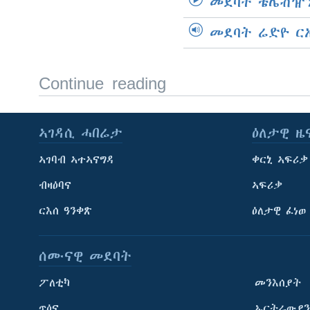
መደባት ቴሌቭዥን
መደባት ሬድዮ ር
Continue reading
ኣገዳሲ ሓበሬታ
ዕለታዊ ዜ
ኣገባብ ኣተኣናግዳ
ቀርኒ ኣፍሪቃ
ብዛዕባና
ኣፍሪቃ
ርእሰ ዓንቀጽ
ዕለታዊ ፈነወ
ሰሙናዊ መደባት
ፖለቲካ
መንእሰያት
ጥዕና
ኤርትራውያን