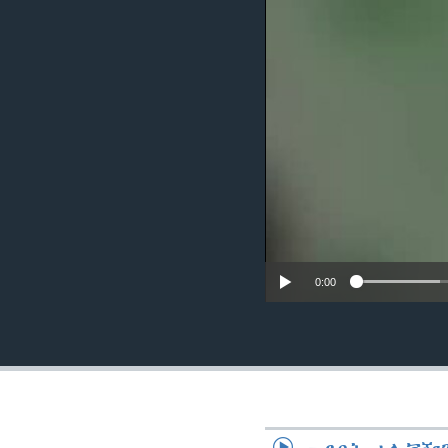
ቂሔ ጽልሚ
0:00