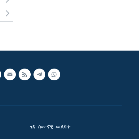
ገጽ ሰሙናዊ መደባት