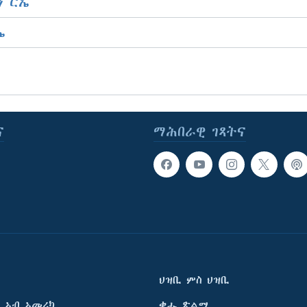
 ርኤ
ኤ
ና
ማሕበራዊ ገጻትና
ህዝቢ ምስ ህዝቢ
 ኣብ ኣመሪካ
ቂሔ ጽልሚ