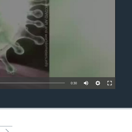
able
0:30
EMBED