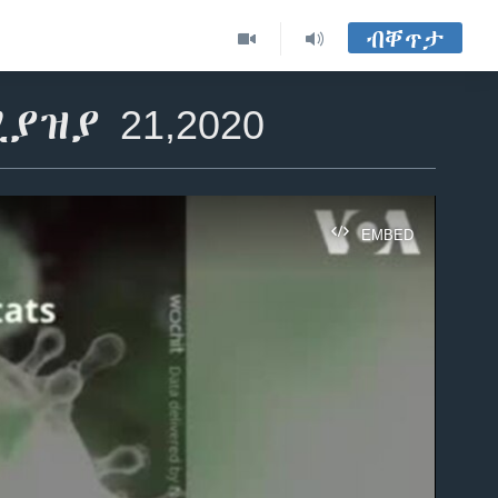
ብቐጥታ
ዝያ 21,2020
EMBED