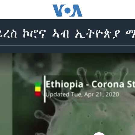
ረስ ኮሮና ኣብ ኢትዮጵያ ሚያ