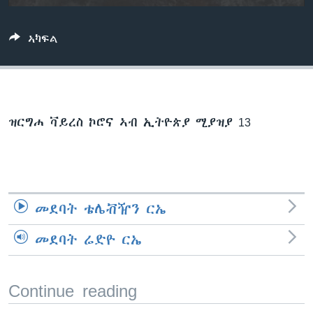
ቂሔ ጽልሚ
ቋንቋታት
ኣካፍል
ዝርግሐ ቫይረስ ኮሮና ኣብ ኢትዮጵያ ሚያዝያ 13
መደባት ቴሌቭዥን ርኤ
መደባት ሬድዮ ርኤ
Continue reading