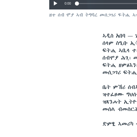
0:00
ዘተ ሰብ ሞያ ኣብ ትግባረ መሰጋገሪ ፍትሒ ኣ
ኣዲስ አበባ —
ሰላም ስዒቡ ኢ
ፍትሒ ኣቢላ ተ
ሰብሞያ ሕጊ፣ 
ፍትሒ ዘምፅእን
መሰጋገሪ ፍትሒ
ቤት ምኽሪ ሰብ
ዝተፈፀሙ ግህሰ
ዝጸንሐት ኢትዮ
መሰል ብመስርሕ
ድምፂ ኣመሪካ 