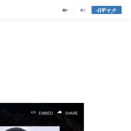
ብቐጥታ
EMBED
SHARE