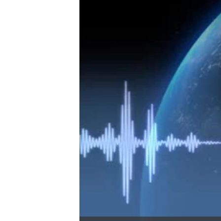
ቂሔ ጽልሚ