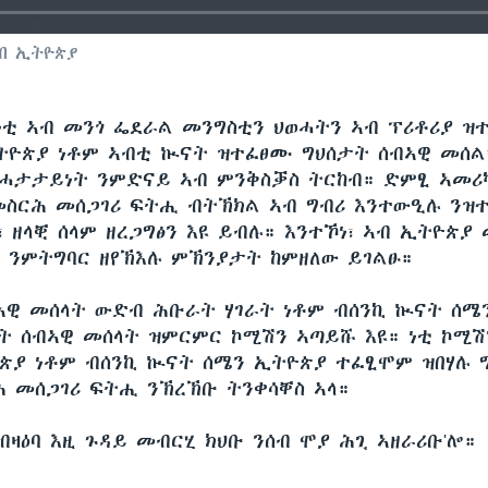
ብ ኢትዮጵያ
ነቲ ኣብ መንጎ ፌደራል መንግስቲን ህወሓትን ኣብ ፕሪቶሪያ ዝ
ትዮጵያ ነቶም ኣብቲ ኲናት ዝተፈፀሙ ግህሰታት ሰብኣዊ መሰል
ሓታታይነት ንምድናይ ኣብ ምንቅስቓስ ትርከብ። ድምፂ ኣመሪካ
መስርሕ መሰጋገሪ ፍትሒ ብትኽክል ኣብ ግብሪ እንተውዒሉ ንዝተ
፣ ዘላቒ ሰላም ዘረጋግፅን እዩ ይብሉ። እንተኾነ፣ ኣብ ኢትዮጵያ
 ንምትግባር ዘየኽእሉ ምኽንያታት ከምዘለው ይገልፁ።
ኣዊ መሰላት ውድብ ሕቡራት ሃገራት ነቶም ብሰንኪ ኲናት ሰሜ
ት ሰብኣዊ መሰላት ዝምርምር ኮሚሽን ኣጣይሹ እዩ። ነቲ ኮሚ
ጵያ ነቶም ብሰንኪ ኲናት ሰሜን ኢትዮጵያ ተፈፂሞም ዝበሃሉ 
 መሰጋገሪ ፍትሒ ንኽረኽቡ ትንቀሳቐስ ኣላ።
ብዛዕባ እዚ ጉዳይ መብርሂ ክህቡ ንሰብ ሞያ ሕጊ ኣዘራሪቡ'ሎ።