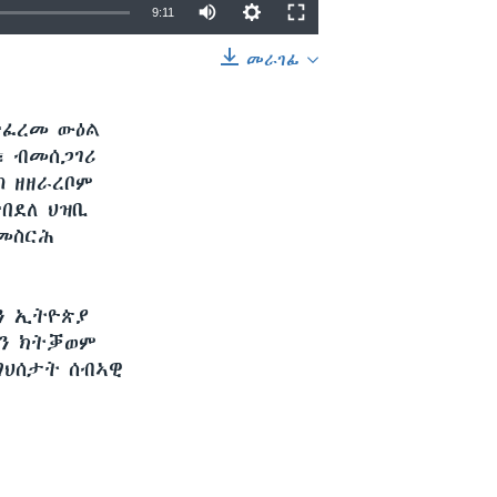
9:11
መራገፊ
EMBED
SHARE
ተፈረመ ውዕል
፣ ብመሰጋገሪ
 ዘዘራረቦም
በደለ ህዝቢ
 መስርሕ
ን ኢትዮጵያ
ሽን ክትቓወም
ግህሰታት ሰብኣዊ