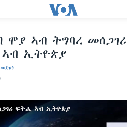
ብ ሞያ ኣብ ትግባረ መሰጋገሪ
 ኣብ ኢትዮጵያ
ረመድህን
3
ሰጋገሪ ፍትሒ ኣብ ኢትዮጵያ