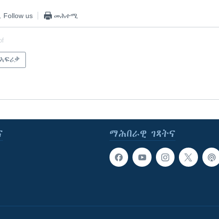
Follow us
መሕተሚ
of
 ኣፍሪቃ
ና
ማሕበራዊ ገጻትና