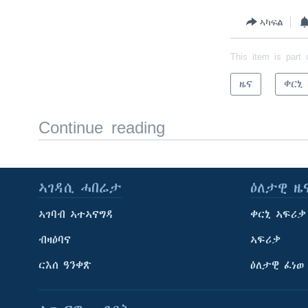
ኣካፍል
This item is part 
ዜና
ቀርኒ
Continue reading
ኣገዳሲ ሓበሬታ
ዕለታዊ ዜ
ኣገባብ ኣተኣናግዳ
ቀርኒ ኣፍሪቃ
ብዛዕባና
ኣፍሪቃ
ርእሰ ዓንቀጽ
ዕለታዊ ፈነወ