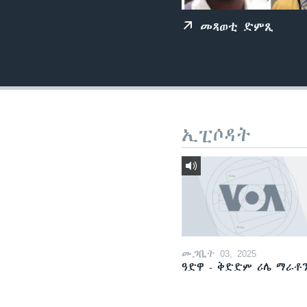
ቂሔ ጽልሚ
መጻወቲ ድምጺ
ኢፒሶዳት
መጋቢት 03, 2025
ዓድዋ - ቅድድም ሪሌ ማራቶ