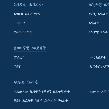
ኣገዳሲ ሓበሬታ
ዕለታዊ ዜ
ኣገባብ ኣተኣናግዳ
ቀርኒ ኣፍሪቃ
ብዛዕባና
ኣፍሪቃ
ርእሰ ዓንቀጽ
ዕለታዊ ፈነወ
ሰሙናዊ መደባት
ፖለቲካ
መንእሰያት
ጥዕና
ኤርትራውያን
ፍሉይ ዓምዲ
ትምህርቲ እንግሊዝኛ
ቅልውላው ኢትዮጵያዊያን ስደተኛታት
ጠመተ ኣብ 
ማሕበራዊ ገጻትና
ዋዕላ ሓፈሻዊ ባይቶ ሕቡራት ሃገራት