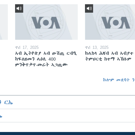
ጥሪ 17, 2025
ጥሪ 13, 2025
ኣብ ኢትዮጵያ ኣብ ውሽጢ ርብዒ
ክልከላ ሕጃብ ኣብ ኣብያተ
ክፍለዘመን ልዕሊ 400
ትምህርቲ ከተማ ኣኽሱም
ምንቅጥቃጥ-መሬት ኣጋጢሙ
ኩሎም መደባት ን
 ርኤ
ኤ