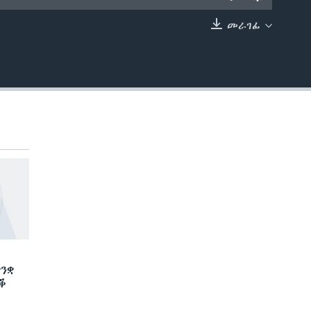
መራገፊ
EMBED
ንቋ
ድቕ