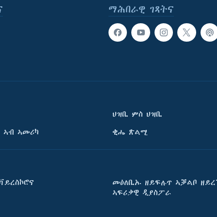
ና
ማሕበራዊ ገጻትና
ህዝቢ ምስ ህዝቢ
 ኣብ ኣመሪካ
ቂሔ ጽልሚ
ቫይረስኮሮና
መዕለቢኡ ዘይፍሉጥ ኣቓልቦ ዘይረ
ኣፍሪቃዊ ዲያስፖራ