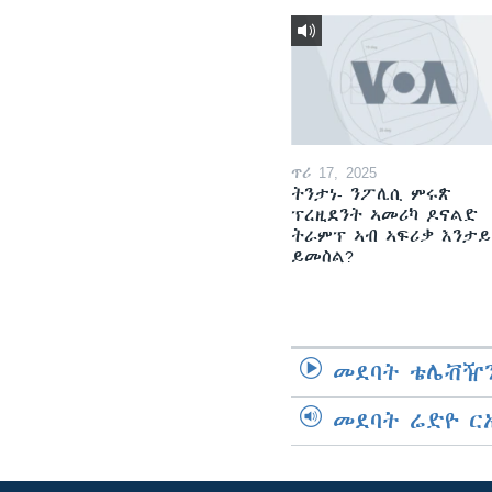
ጥሪ 17, 2025
ትንታነ- ንፖሊሲ ምሩጽ
ፕረዚደንት ኣመሪካ ዶናልድ
ትራምፕ ኣብ ኣፍሪቃ እንታይ
ይመስል?
መደባት ቴሌቭዥን
መደባት ሬድዮ ር