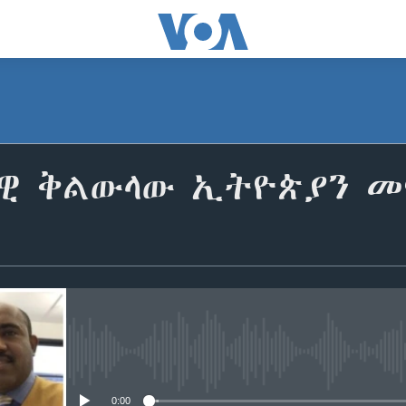
ካዊ ቅልውላው ኢትዮጵያን መ
No media source currently avail
0:00