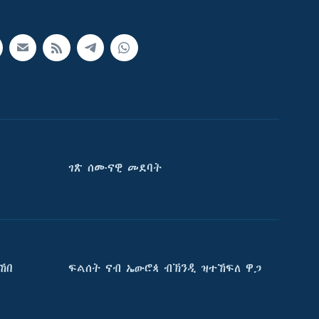
ገጽ ሰሙናዊ መደባት
ኸበ
ፍልሰት ናብ ኤውሮጳ ብኽንዲ ዝተኸፍለ ዋጋ