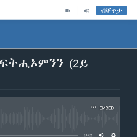
ብቐጥታ
ፍትሒኦምንን (2ይ
EMBED
able
14:02