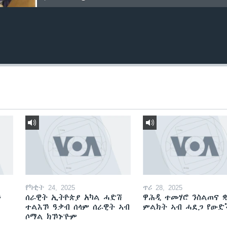
የካቲት 24, 2025
ጥሪ 28, 2025
ን
ሰራዊት ኢትዮጵያ አካል ሓድሽ
ዋሕዲ ተመሃሮ ንስልጠና ቋ
ተልእኾ ዓቃብ ሰላም ሰራዊት ኣብ
ምልክት ኣብ ሓደጋ የው
ሶማል ክኾኑ'ዮም