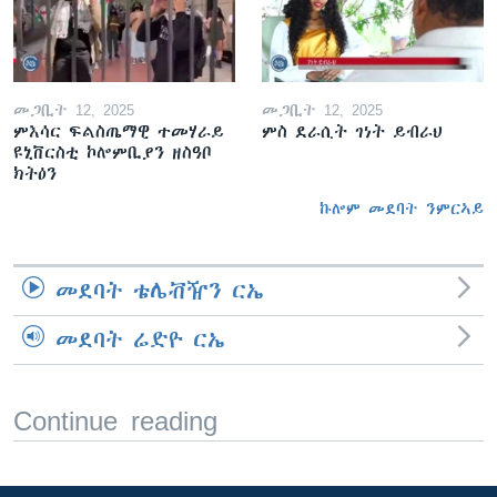
መጋቢት 12, 2025
መጋቢት 12, 2025
ምእሳር ፍልስጤማዊ ተመሃራይ
ምስ ደራሲት ገነት ይብራህ
ዩኒቨርስቲ ኮሎምቢያን ዘስዓቦ
ክትዕን
ኩሎም መደባት ንምርኣይ
መደባት ቴሌቭዥን ርኤ
መደባት ሬድዮ ርኤ
Continue reading