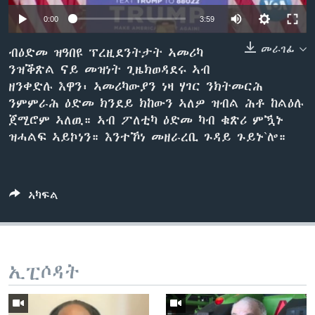
ቂሔ ጽልሚ
0:00
3:59
ቋንቋታት
መራገፊ
ብዕድመ ዝዓበዩ ፕረዚደንትታት ኣመሪካ
ንዝቕጽል ናይ መዝነት ጊዜክወዳደሩ ኣብ
ዘንቀድሉ እዋን፡ ኣመሪካውያን ነዛ ሃገር ንክትመርሕ
ንምምራሕ ዕድመ ክንደይ ክከውን ኣለዎ ዝብል ሕቶ ከልዕሉ
ጀሚሮም ኣለዉ። ኣብ ፖለቲካ ዕድመ ካብ ቁጽሪ ምዃኑ
ዝሓልፍ ኣይኮነን። እንተኾነ መዘራረቢ ጉዳይ ጉይኑ`ሎ።
ኣካፍል
ኢፒሶዳት