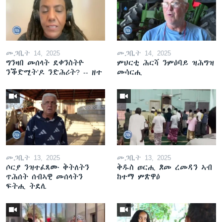
መጋቢት 14, 2025
መጋቢት 14, 2025
ግንዛበ መሰላት ደቀንስትዮ
ምህርቲ ሕርሻ ንምዕባይ ዝሕግዝ
ንቕድሚት'ዶ ንድሕሪት? -- ዘተ
መሳርሒ
መጋቢት 13, 2025
መጋቢት 13, 2025
ሶርያ ንዝተፈጸሙ ቅትለትን
ቅዱስ ወርሒ ጾመ ረመዳን ኣብ
ጥሕሰት ሰብኣዊ መሰላትን
ከተማ ምጽዋዕ
ፍትሒ ትደሊ