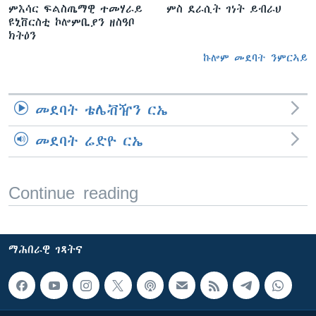
ምእሳር ፍልስጤማዊ ተመሃራይ
ምስ ደራሲት ገነት ይብራህ
ዩኒቨርስቲ ኮሎምቢያን ዘስዓቦ
ክትዕን
ኩሎም መደባት ንምርኣይ
መደባት ቴሌቭዥን ርኤ
መደባት ሬድዮ ርኤ
Continue reading
ማሕበራዊ ገጻትና