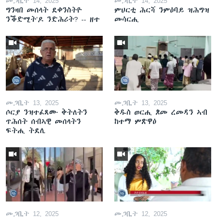
መጋቢት 14, 2025
መጋቢት 14, 2025
ግንዛበ መሰላት ደቀንስትዮ
ምህርቲ ሕርሻ ንምዕባይ ዝሕግዝ
ንቕድሚት'ዶ ንድሕሪት? -- ዘተ
መሳርሒ
መጋቢት 13, 2025
መጋቢት 13, 2025
ሶርያ ንዝተፈጸሙ ቅትለትን
ቅዱስ ወርሒ ጾመ ረመዳን ኣብ
ጥሕሰት ሰብኣዊ መሰላትን
ከተማ ምጽዋዕ
ፍትሒ ትደሊ
መጋቢት 12, 2025
መጋቢት 12, 2025