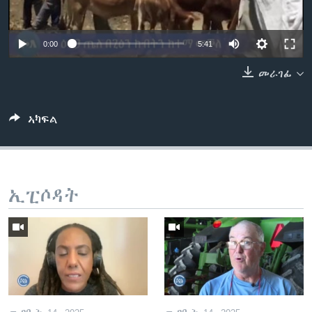
ቂሔ ጽልሚ
ቋንቋታት
0:00
5:41
መራገፊ
ኣካፍል
ኢፒሶዳት