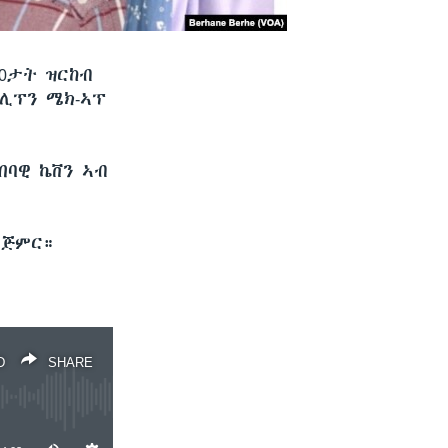
20ታት ዝርከብ
ክሊፕን ሜክ-ኣፕ
በባዊ ኬቨን ኣብ
ይጅምር።
D
SHARE