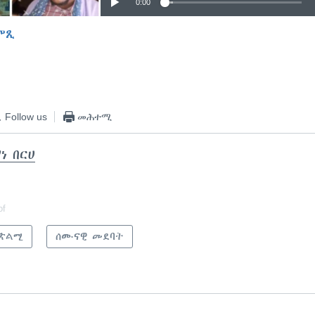
0:00
ምጺ
EMBED
Follow us
መሕተሚ
ነ በርሀ
of
ጽልሚ
ሰሙናዊ መደባት