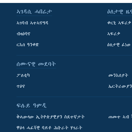
ኣገዳሲ ሓበሬታ
ዕለታዊ ዜ
ኣገባብ ኣተኣናግዳ
ቀርኒ ኣፍሪቃ
ብዛዕባና
ኣፍሪቃ
ርእሰ ዓንቀጽ
ዕለታዊ ፈነወ
ሰሙናዊ መደባት
ፖለቲካ
መንእሰያት
ጥዕና
ኤርትራውያን
ፍሉይ ዓምዲ
ትምህርቲ እንግሊዝኛ
ቅልውላው ኢትዮጵያዊያን ስደተኛታት
ጠመተ ኣብ 
ማሕበራዊ ገጻትና
ዋዕላ ሓፈሻዊ ባይቶ ሕቡራት ሃገራት