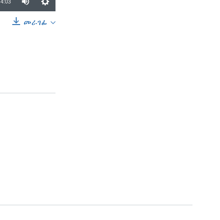
4:03
መራገፊ
SHARE