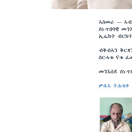
ኣስመራ —
ኣብ
ስነ-ጥበባዊ መን
ኢፌክት ብርክት
ብቅብኣን ቅርጻን
ስርሓቱ ናቱ ፈ
መንእሰይ ስነ-ጥ
ምሉእ ትሕዝቶ 