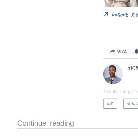
መጻወቲ ድ
ኣካፍል
ብርሃ
This item is part 
ዜና
ቂሔ 
Continue reading