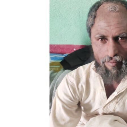
ቂሔ ጽልሚ