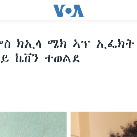
ምስ ክኢላ ሜክ ኣፕ ኢፌክት
ይ ኬቨን ተወልደ