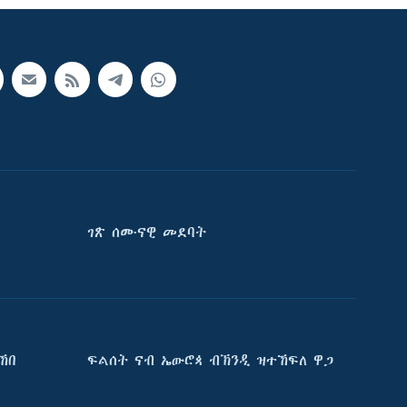
ገጽ ሰሙናዊ መደባት
ኸበ
ፍልሰት ናብ ኤውሮጳ ብኽንዲ ዝተኸፍለ ዋጋ