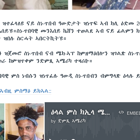
 ዝተፈላለዩ ናይ ስነ-ጥበብ ዓውድታት ዝነጥፍ ኣብ ክሊ ዕድመ 
እሰይ‘ዩ።ስነ-ጥበባዊ መንእሰይ ኬቨን ተወልደ ኣብ ናይ ፊልምን 
 ዝበሉ ስርሓት ኣበርትኪት’ዩ።
 ዝጀመሮ ስነ-ጥበብ ናብ ሜክ-ኣፕ ከምዘማዕበሎን ዝገልጽ ስነ-ጥ
ጠራ ከምዝጥቀም ንድምጺ ኣሜሪካ ተዛሪቡ።
በባዊ ምስ ነብሱን ዝነጥፈሉ ዓውዲ ስነ-ጥበብን ብምግላጽ ዕላሉ 
ኣብዚ ምስማዕ ይክኣል::
ዕላል ምስ ክኢላ ሜክ ኣፕ ኢፌክት መንእሰይ ኬቨን ተወልደ
EMBE
by
ድምጺ ኣሜሪካ
No media source currently available