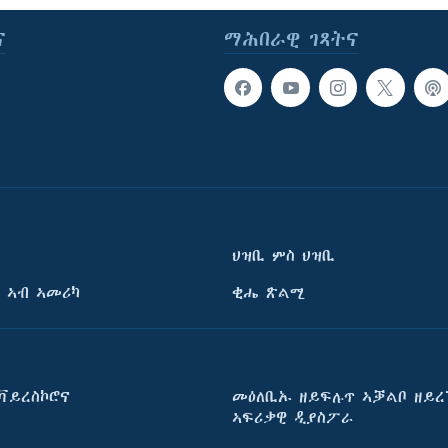
ና
ማሕበራዊ ገጻትና
ህዝቢ ምስ ህዝቢ
 ኣብ ኣመሪካ
ቂሔ ጽልሚ
ቫይረስኮሮና
መዕለቢኡ ዘይፍሉጥ ኣቓልቦ ዘይረ
ኣፍሪቃዊ ዲያስፖራ