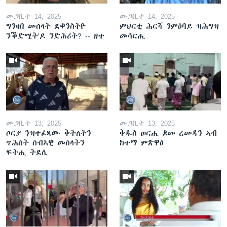
መጋቢት 14, 2025
መጋቢት 14, 2025
ግንዛበ መሰላት ደቀንስትዮ
ምህርቲ ሕርሻ ንምዕባይ ዝሕግዝ
ንቕድሚት'ዶ ንድሕሪት? -- ዘተ
መሳርሒ
መጋቢት 13, 2025
መጋቢት 13, 2025
ሶርያ ንዝተፈጸሙ ቅትለትን
ቅዱስ ወርሒ ጾመ ረመዳን ኣብ
ጥሕሰት ሰብኣዊ መሰላትን
ከተማ ምጽዋዕ
ፍትሒ ትደሊ