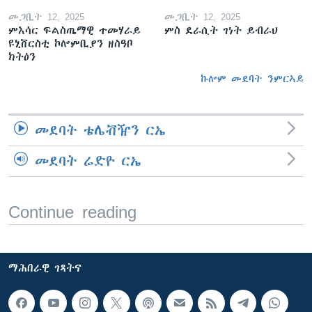
መጋቢት 12, 2025
መጋቢት 12, 2025
ምእሳር ፍልስጤማዊ ተመሃራይ
ምስ ደራሲት ገነት ይብራህ
ዩኒቨርስቲ ኮሎምቢያን ዘስዓቦ
ክትዕን
ኩሎም መደባት ንምርኣይ
መደባት ቴሌቭዥን ርኤ
መደባት ሬድዮ ርኤ
Continue reading
ማሕበራዊ ገጻትና