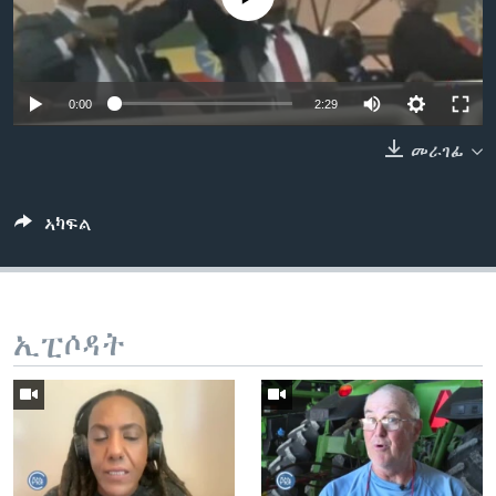
ቂሔ ጽልሚ
ቋንቋታት
0:00
2:29
መራገፊ
ኣካፍል
ኢፒሶዳት