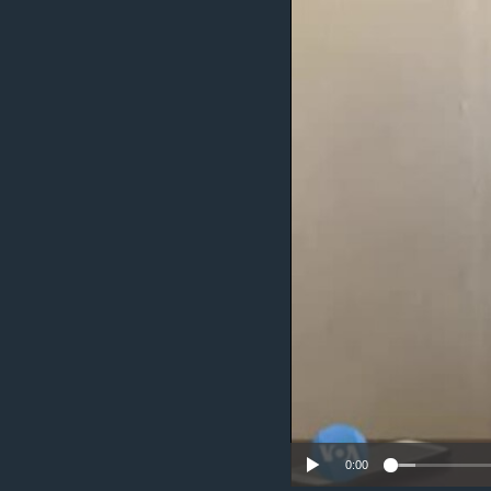
ቂሔ ጽልሚ
0:00