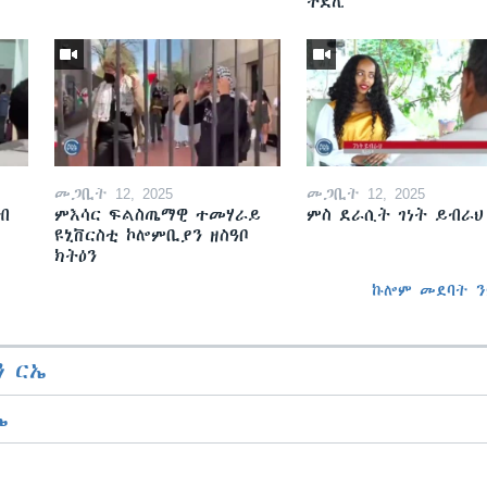
ትደሊ
መጋቢት 12, 2025
መጋቢት 12, 2025
ብ
ምእሳር ፍልስጤማዊ ተመሃራይ
ምስ ደራሲት ገነት ይብራህ
ዩኒቨርስቲ ኮሎምቢያን ዘስዓቦ
ክትዕን
ኩሎም መደባት ን
 ርኤ
ኤ