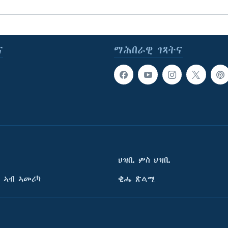
ና
ማሕበራዊ ገጻትና
ህዝቢ ምስ ህዝቢ
 ኣብ ኣመሪካ
ቂሔ ጽልሚ