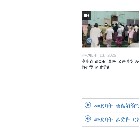
መጋቢት 13, 2025
ቅዱስ ወርሒ ጾመ ረመዳን ኣ
ከተማ ምጽዋዕ
መደባት ቴሌቭዥን
መደባት ሬድዮ ር