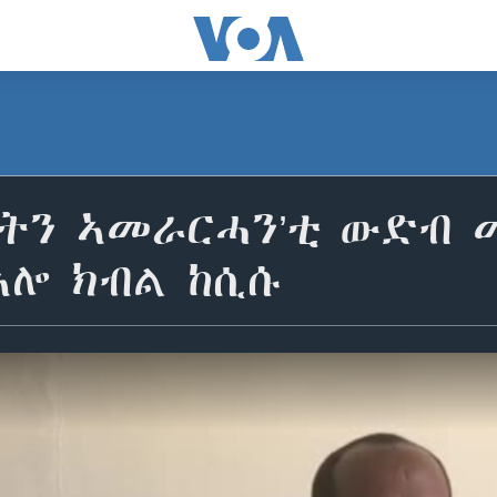
ባላትን ኣመራርሓን’ቲ ውድብ
ኣሎ ክብል ከሲሱ