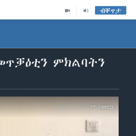
ብቐጥታ
 መጥቓዕቲን ምክልባትን
EMBED