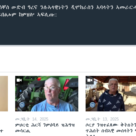
ሳቐስ ውድብ ዓረና ንሉኣላዊነትን ዲሞክራስን ኣባላትን ኣመራር
በፅሖም ከምዘሎ ኣፍሊጡ::
መጋቢት 14, 2025
መጋቢት 13, 2025
ምህርቲ ሕርሻ ንምዕባይ ዝሕግዝ
ሶርያ ንዝተፈጸሙ ቅትለት
ዘተ
መሳርሒ
ጥሕሰት ሰብኣዊ መሰላትን