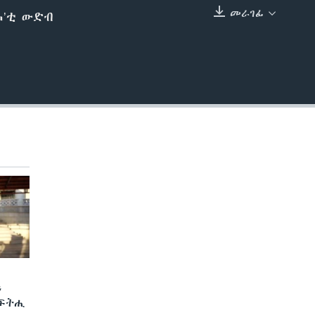
መራገፊ
ሓ’ቲ ውድብ
EMBED
ን
 ፍትሒ