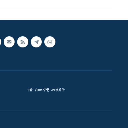
ገጽ ሰሙናዊ መደባት