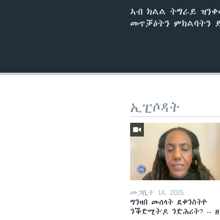
ኣብ ክልል ትግራይ ዝንቀ
መጥቓዕትን ምክልባትን ይ
ኢፒሶዳት
መጋቢት 14, 2025
ግንዛበ መሰላት ደቀንስትዮ
ንቕድሚት'ዶ ንድሕሪት? -- 