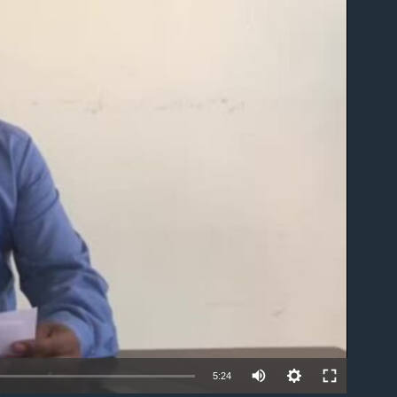
able
5:24