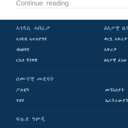
Continue reading
ኣገዳሲ ሓበሬታ
ዕለታዊ ዜ
ኣገባብ ኣተኣናግዳ
ቀርኒ ኣፍሪቃ
ብዛዕባና
ኣፍሪቃ
ርእሰ ዓንቀጽ
ዕለታዊ ፈነወ
ሰሙናዊ መደባት
ፖለቲካ
መንእሰያት
ጥዕና
ኤርትራውያን
ትምህርቲ እንግሊዝኛ
ማሕበራዊ ገጻትና
ፍሉይ ዓምዲ