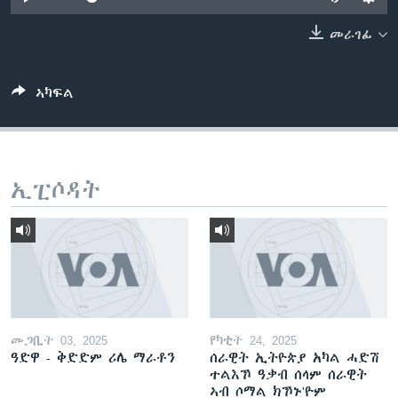
ቂሔ ጽልሚ
ቋንቋታት
መራገፊ
ኣካፍል
ኢፒሶዳት
መጋቢት 03, 2025
የካቲት 24, 2025
ዓድዋ - ቅድድም ሪሌ ማራቶን
ሰራዊት ኢትዮጵያ አካል ሓድሽ
ተልእኾ ዓቃብ ሰላም ሰራዊት
ኣብ ሶማል ክኾኑ'ዮም