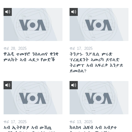
ጥሪ 28, 2025
ጥሪ 17, 2025
ዋሕዲ ተመሃሮ ንስልጠና ቋንቋ
ትንታነ- ንፖሊሲ ምሩጽ
ምልክት ኣብ ሓደጋ የውድቕ
ፕረዚደንት ኣመሪካ ዶናልድ
ትራምፕ ኣብ ኣፍሪቃ እንታይ
ይመስል?
ጥሪ 17, 2025
ጥሪ 13, 2025
ኣብ ኢትዮጵያ ኣብ ውሽጢ
ክልከላ ሕጃብ ኣብ ኣብያተ