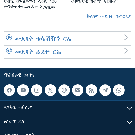
ርብዒ ክፍለዘመን ልዕሊ 400
ትምህርቲ ከተማ ኣኽሱም
ምንቅጥቃጥ-መሬት ኣጋጢሙ
ኩሎም መደባት ንምርኣይ
መደባት ቴሌቭዥን ርኤ
መደባት ሬድዮ ርኤ
ማሕበራዊ ገጻትና
ኣገዳሲ ሓበሬታ
ዕለታዊ ዜና