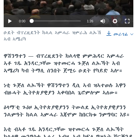
ቂሔ ጽልሚ
ቋንቋታት
0:00
1:26
ዑደት ብፕረዚደንት ክልል ኣምሓራ ዝምራሕ ልኡኽ
መራገፊ
ኣብ ኣሜሪካ
ዋሽንግተን —
ብፕረዚደንት ክልላዊ ምምሕዳር ኣምሓራ
ኣቶ ገዱ አንዳርጋቸው ዝተመርሓ ጉጅለ ልኡኻት ኣብ
ኣሜሪካ ካብ ትማሊ ሰንበት ጀሚሩ ዑደት የካይድ ኣሎ።
ነቲ ጉጅለ ልኡኻት ዋሽንግተን ዲሲ ኣብ ዝኣተወሉ እዋን
ብዙሓት ኢትዮጵያዊያን ኣቀባበል ጌሮምሎም ኣለው።
ዕላማ’ቲ ጉዕዞ ኢትዮጵያዊያንን ትውልደ ኢትዮጵያዊያንን
ንልምዓት ክልል ኣምሓራ እጃሞም ከበርክቱ ንምግባር እዩ።
እቲ ብኣቶ ገዱ አንዳርጋቸው ዝተመርሓ ጉጅለ ልኡኻት
ክልላዊ መንግስቲ ኣሓራ ኣብዚ ኣብ ክፍለ ግዝኣት ቨርጅንያ