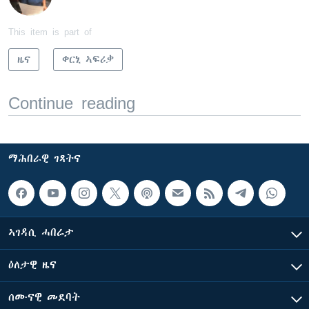
This item is part of
ዜና
ቀርኒ ኣፍሪቃ
Continue reading
ማሕበራዊ ገጻትና
ኣገዳሲ ሓበሬታ
ዕለታዊ ዜና
ሰሙናዊ መደባት