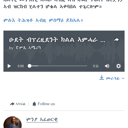
ኣብ ዝርከብ ሂልተን ሆቴል ኣቀባበል ተጌርሎም።
ምሉእ ትሕዝቶ ኣብዚ ምስማዕ ይክኣል።
ዑደት ብፕረዚደንት ክልል ኣምሓራ ዝምራሕ ልኡኽ ኣብ ኣሜሪካ
by
ድምጺ ኣሜሪካ
No media source currently available
0:00
3:11
መራገፊ
ኣካፍል
Follow us
ምንያ ኣፈወርቂ