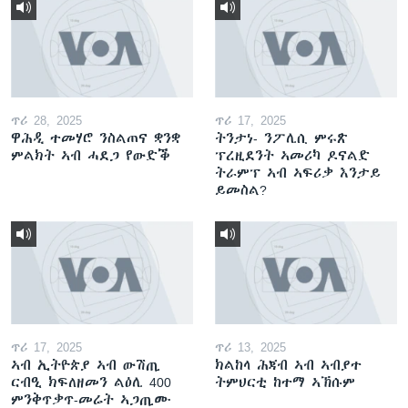
ጥሪ 28, 2025
ጥሪ 17, 2025
ዋሕዲ ተመሃሮ ንስልጠና ቋንቋ
ትንታነ- ንፖሊሲ ምሩጽ
ምልክት ኣብ ሓደጋ የውድቕ
ፕረዚደንት ኣመሪካ ዶናልድ
ትራምፕ ኣብ ኣፍሪቃ እንታይ
ይመስል?
ጥሪ 17, 2025
ጥሪ 13, 2025
ኣብ ኢትዮጵያ ኣብ ውሽጢ
ክልከላ ሕጃብ ኣብ ኣብያተ
ርብዒ ክፍለዘመን ልዕሊ 400
ትምህርቲ ከተማ ኣኽሱም
ምንቅጥቃጥ-መሬት ኣጋጢሙ