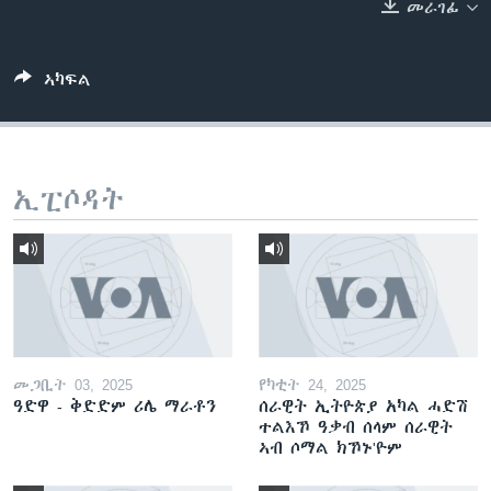
መራገፊ
ቂሔ ጽልሚ
ቋንቋታት
ኣካፍል
ኢፒሶዳት
መጋቢት 03, 2025
የካቲት 24, 2025
ዓድዋ - ቅድድም ሪሌ ማራቶን
ሰራዊት ኢትዮጵያ አካል ሓድሽ
ተልእኾ ዓቃብ ሰላም ሰራዊት
ኣብ ሶማል ክኾኑ'ዮም