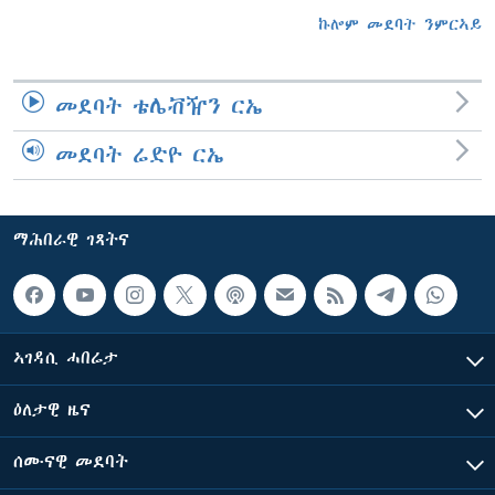
ኩሎም መደባት ንምርኣይ
መደባት ቴሌቭዥን ርኤ
መደባት ሬድዮ ርኤ
ማሕበራዊ ገጻትና
ኣገዳሲ ሓበሬታ
ዕለታዊ ዜና
ሰሙናዊ መደባት