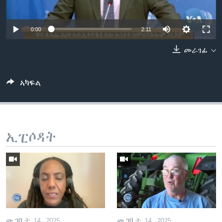
ቂሔ ጽልሚ
ቋንቋታት
0:00
2:11
መራገፊ
ኣካፍል
ኢፒሶዳት
መጋቢት 14, 2025
መጋቢት 14, 2025