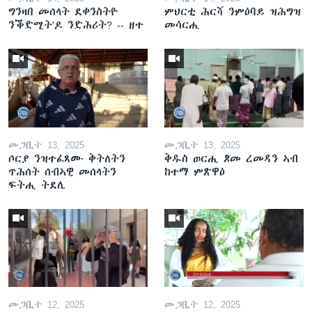
ግንዛበ መሰላት ደቀንስትዮ
ምህርቲ ሕርሻ ንምዕባይ ዝሕግዝ
ንቕድሚት'ዶ ንድሕሪት? -- ዘተ
መሳርሒ
መጋቢት 13, 2025
መጋቢት 13, 2025
ሶርያ ንዝተፈጸሙ ቅትለትን
ቅዱስ ወርሒ ጾመ ረመዳን ኣብ
ጥሕሰት ሰብኣዊ መሰላትን
ከተማ ምጽዋዕ
ፍትሒ ትደሊ
መጋቢት 12, 2025
መጋቢት 12, 2025