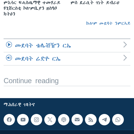
ምእሳር ፍልስጤማዊ ተመሃራይ
ምስ ደራሲት ገነት ይብራህ
ዩኒቨርስቲ ኮሎምቢያን ዘስዓቦ
ክትዕን
ኩሎም መደባት ንምርኣይ
መደባት ቴሌቭዥን ርኤ
መደባት ሬድዮ ርኤ
Continue reading
ማሕበራዊ ገጻትና