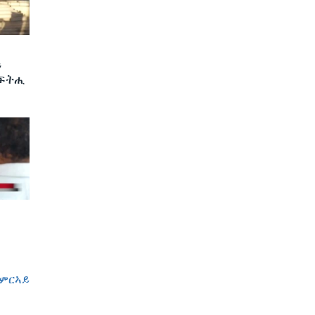
ን
 ፍትሒ
ምርኣይ