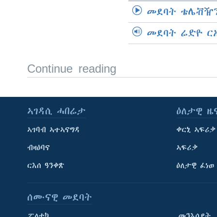
መደባት ቴሌቭዥን
መደባት ሬድዮ ር
Continue reading
ኣገዳሲ ሓበሬታ
ዕለታዊ ዜ
ኣገባብ ኣተኣናግዳ
ቀርኒ ኣፍሪቃ
ብዛዕባና
ኣፍሪቃ
ርእሰ ዓንቀጽ
ዕለታዊ ፈነወ
ሰሙናዊ መደባት
ፖለቲካ
መንእሰያት