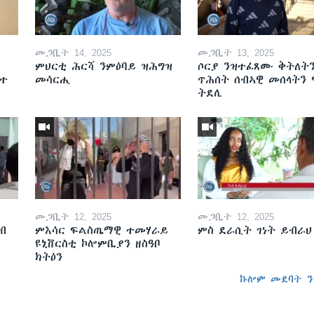
መጋቢት 14, 2025
መጋቢት 13, 2025
ምህርቲ ሕርሻ ንምዕባይ ዝሕግዝ
ሶርያ ንዝተፈጸሙ ቅትለት
ዘተ
መሳርሒ
ጥሕሰት ሰብኣዊ መሰላትን
ትደሊ
መጋቢት 12, 2025
መጋቢት 12, 2025
ብ
ምእሳር ፍልስጤማዊ ተመሃራይ
ምስ ደራሲት ገነት ይብራህ
ዩኒቨርስቲ ኮሎምቢያን ዘስዓቦ
ክትዕን
ኩሎም መደባት ን