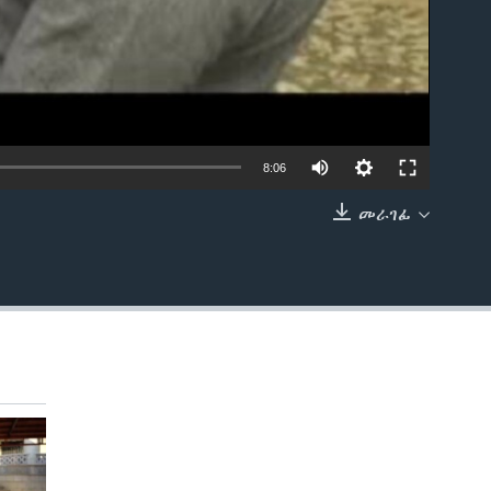
8:06
መራገፊ
EMBED