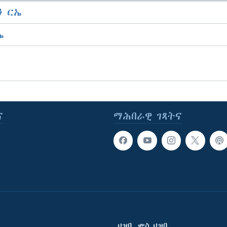
 ርኤ
ኤ
ና
ማሕበራዊ ገጻትና
ህዝቢ ምስ ህዝቢ