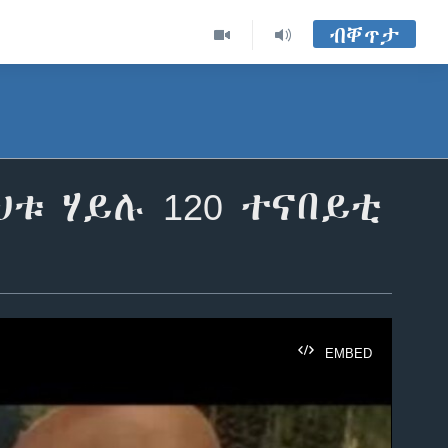
ብቐጥታ
ቱ ሃይሉ 120 ተናበይቲ
EMBED