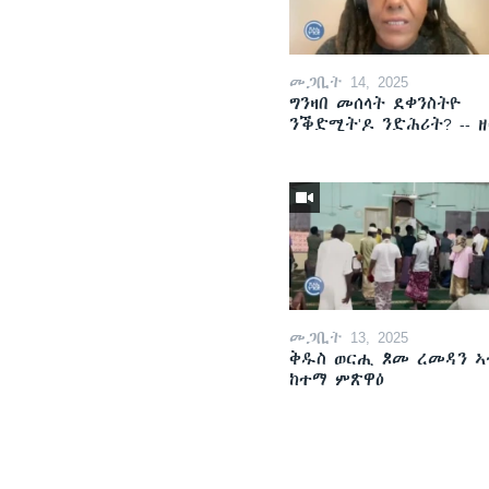
መጋቢት 14, 2025
ግንዛበ መሰላት ደቀንስትዮ
ንቕድሚት'ዶ ንድሕሪት? -- 
መጋቢት 13, 2025
ቅዱስ ወርሒ ጾመ ረመዳን ኣ
ከተማ ምጽዋዕ