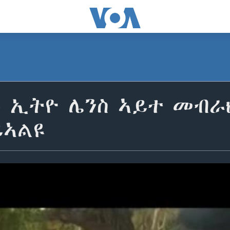
 ኢትዮ ሌንስ ኣይተ መብራህ
ይኣልዩ