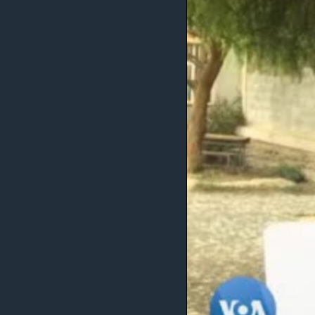
ቂሔ ጽልሚ