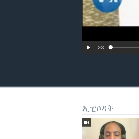
0:00
ኢፒሶዳት