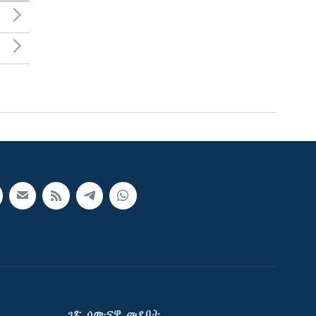
ገጽ ሰሙናዊ መደባት