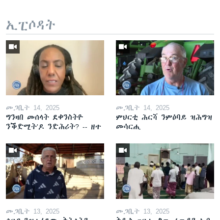
ኢፒሶዳት
መጋቢት 14, 2025
መጋቢት 14, 2025
ግንዛበ መሰላት ደቀንስትዮ
ምህርቲ ሕርሻ ንምዕባይ ዝሕግዝ
ንቕድሚት'ዶ ንድሕሪት? -- ዘተ
መሳርሒ
መጋቢት 13, 2025
መጋቢት 13, 2025