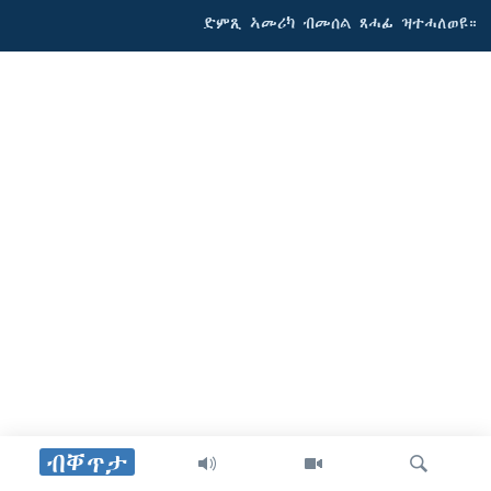
ድምጺ ኣመሪካ ብመሰል ጸሓፊ ዝተሓለወዩ።
ብቐጥታ