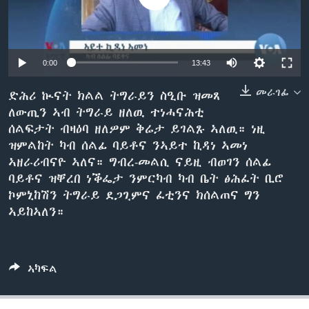
ቂሔ ጽልሚ
ቋንቋታት
0:00
13:43
መራገፊ
ድሕሪ ኲናት ክልል ትግራይን ስዒቡ ዝመጸ
ለውጢን ኣብ ትግራይ ዘለዉ ተነሓናሕቲ
ሰልፍታት ብዛዕባ ዘለዎም ቅሬታ ይገልጹ ኣለዉ። ነዚ
ዝምልከት ካብ ሰልፊ ባይቶና ንኣይተ ኪዳነ ኣመነ
ኣዘራሪብናዮ ኣለና። ግብረ-መልሲ ናይዚ ብወገን ሰልፊ
ባይቶና ዝቐረበ ነቕፌታ ንምርካብ ካብ ቤት ፅሕፈት ቢሮ
ኮምኒከሽን ትግራይ ደጋጊምና ፈቲንና ክሰልጠና ግን
ኣይከኣለን።
ኣካፍል