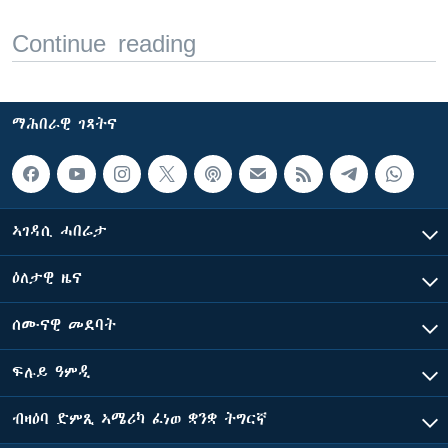
Continue reading
ማሕበራዊ ገጻትና
ኣገዳሲ ሓበሬታ
ዕለታዊ ዜና
ሰሙናዊ መደባት
ፍሉይ ዓምዲ
ብዛዕባ ድምጺ ኣሜሪካ ፈነወ ቋንቋ ትግርኛ