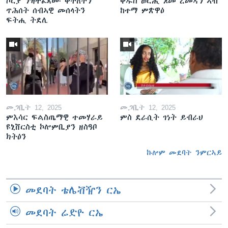
ሶርያ ንዝተፈጸሙ ቅትለትን
ቅዱስ ወርሒ ጾመ ረመዳን ኣብ
ጥሕሰት ሰብኣዊ መሰላትን
ከተማ ምጽዋዕ
ፍትሒ ትደሊ
መጋቢት 12, 2025
መጋቢት 12, 2025
ምእሳር ፍልስጤማዊ ተመሃራይ
ምስ ደራሲት ገነት ይብራህ
ዩኒቨርስቲ ኮሎምቢያን ዘስዓቦ
ክትዕን
ኩሎም መደባት ንምርኣይ
መደባት ቴሌቭዥን ርኤ
መደባት ሬድዮ ርኤ