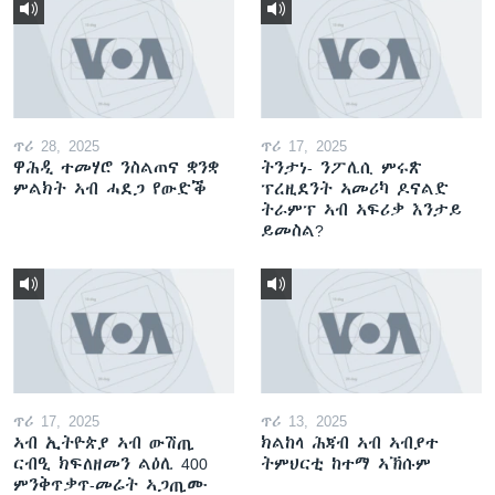
ጥሪ 28, 2025
ጥሪ 17, 2025
ዋሕዲ ተመሃሮ ንስልጠና ቋንቋ
ትንታነ- ንፖሊሲ ምሩጽ
ምልክት ኣብ ሓደጋ የውድቕ
ፕረዚደንት ኣመሪካ ዶናልድ
ትራምፕ ኣብ ኣፍሪቃ እንታይ
ይመስል?
ጥሪ 17, 2025
ጥሪ 13, 2025
ኣብ ኢትዮጵያ ኣብ ውሽጢ
ክልከላ ሕጃብ ኣብ ኣብያተ
ርብዒ ክፍለዘመን ልዕሊ 400
ትምህርቲ ከተማ ኣኽሱም
ምንቅጥቃጥ-መሬት ኣጋጢሙ