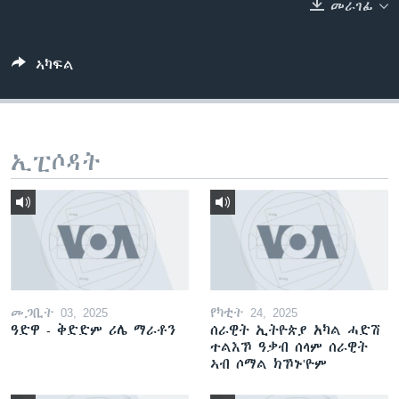
መራገፊ
ቂሔ ጽልሚ
ቋንቋታት
ኣካፍል
ኢፒሶዳት
መጋቢት 03, 2025
የካቲት 24, 2025
ዓድዋ - ቅድድም ሪሌ ማራቶን
ሰራዊት ኢትዮጵያ አካል ሓድሽ
ተልእኾ ዓቃብ ሰላም ሰራዊት
ኣብ ሶማል ክኾኑ'ዮም