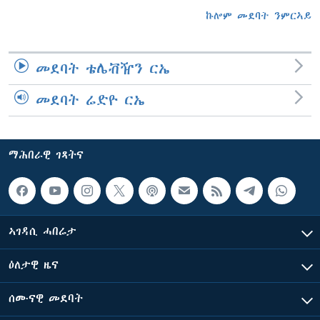
ኩሎም መደባት ንምርኣይ
መደባት ቴሌቭዥን ርኤ
መደባት ሬድዮ ርኤ
ማሕበራዊ ገጻትና
ኣገዳሲ ሓበሬታ
ዕለታዊ ዜና
ሰሙናዊ መደባት