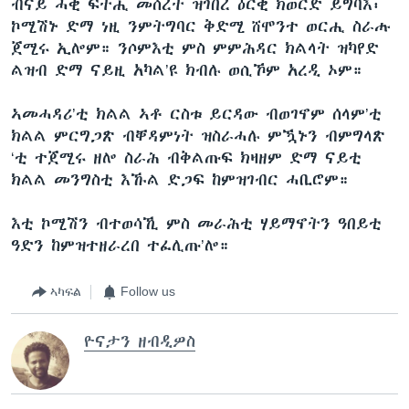
ብናይ ሓቂ ፍትሒ መሰረት ዝገበረ ዕርቂ ክወርድ ይግባእ፡
ኮሚሽኑ ድማ ነዚ ንምትግባር ቅድሚ ሸሞንተ ወርሒ ስራሑ
ጀሚሩ ኢሎም። ንሶምእቲ ምስ ምምሕዳር ክልላት ዝካየድ
ልዝብ ድማ ናይዚ አካል’ዩ ክብሉ ወሲኾም አረዲ ኦም።
ኣመሓዳሪ’ቲ ክልል ኣቶ ርስቱ ይርዳው ብወገኖም ሰላም’ቲ
ክልል ምርግጋጽ ብቐዳምነት ዝስራሓሉ ምዃኑን ብምግላጽ
‘ቲ ተጀሚሩ ዘሎ ስራሕ ብቅልጡፍ ክዛዘም ድማ ናይቲ
ክልል መንግስቲ እኹል ድጋፍ ከምዝገብር ሓቢሮም።
እቲ ኮሚሽን ብተወሳኺ ምስ መራሕቲ ሃይማኖትን ዓበይቲ
ዓድን ከምዝተዘራረበ ተፈሊጡ’ሎ።
ኣካፍል
Follow us
ዮናታን ዘብዲዎስ