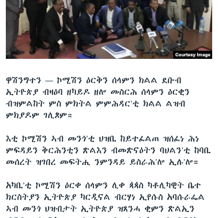
ቂሔ ጽልሚ
ቋንቋታት
ዋሽንግተን —
ኮሚሽን ዕርቅን ሰላምን ክልል ደቡብ
ኢትዮጵያ ብዛዕባ ዘካይዶ ዘሎ መስርሕ ሰላምን ዕርቂን
ብዝምልከት ምስ ምክትል ምምሕዳር’ቲ ክልል ልዝብ
ምክያዶም ገሊጾም።
እቲ ኮሚሽን ኣብ መንጎ’ቲ ህዝቢ ከይተፈልጠ ዝሰፈነ ሕነ
ምፍዳይን ቅርሕንቲን ጽልእን ብመጽናዕትን ባህልን’ቲ ከባቢ
መሰረት ዝገበረ መፍትሒ ንምንዳይ ይስራሕ’ሎ ኢሉ’ሎ።
አካቢ’ቲ ኮሚሽን ዕርቀ ሰላምን ሊቀ ጳጳስ ካቶሊካዊት ቤተ
ክርስትያን ኢትዮጵያ ካርዲናል ብርሃነ ኢየሱስ አባሱራፌል
ኣብ መንጎ ህዝብታት ኢትዮጵያ ዝጸንሓ ቂምን ጽልኢን