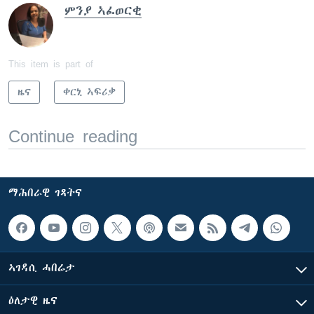
ምንያ ኣፈወርቂ
This item is part of
ዜና
ቀርኒ ኣፍሪቃ
Continue reading
ማሕበራዊ ገጻትና
ኣገዳሲ ሓበሬታ
ዕለታዊ ዜና