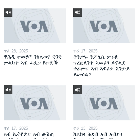
ጥሪ 28, 2025
ጥሪ 17, 2025
ዋሕዲ ተመሃሮ ንስልጠና ቋንቋ
ትንታነ- ንፖሊሲ ምሩጽ
ምልክት ኣብ ሓደጋ የውድቕ
ፕረዚደንት ኣመሪካ ዶናልድ
ትራምፕ ኣብ ኣፍሪቃ እንታይ
ይመስል?
ጥሪ 17, 2025
ጥሪ 13, 2025
ኣብ ኢትዮጵያ ኣብ ውሽጢ
ክልከላ ሕጃብ ኣብ ኣብያተ