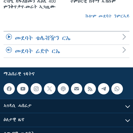
ርብዒ ክፍለዘመን ልዕሊ 400
ትምህርቲ ከተማ ኣኽሱም
ምንቅጥቃጥ-መሬት ኣጋጢሙ
ኩሎም መደባት ንምርኣይ
መደባት ቴሌቭዥን ርኤ
መደባት ሬድዮ ርኤ
ማሕበራዊ ገጻትና
ኣገዳሲ ሓበሬታ
ዕለታዊ ዜና