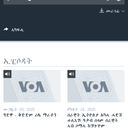
ቂሔ ጽልሚ
ቋንቋታት
መራገፊ
ኣካፍል
ኢፒሶዳት
መጋቢት 03, 2025
የካቲት 24, 2025
ዓድዋ - ቅድድም ሪሌ ማራቶን
ሰራዊት ኢትዮጵያ አካል ሓድሽ
ተልእኾ ዓቃብ ሰላም ሰራዊት
ኣብ ሶማል ክኾኑ'ዮም