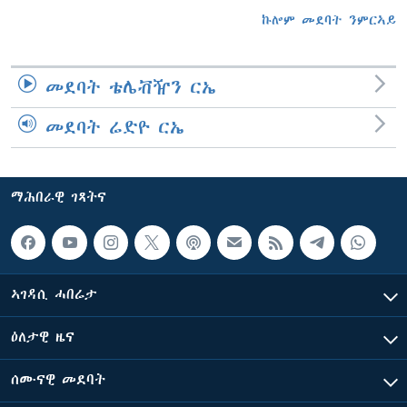
ኩሎም መደባት ንምርኣይ
መደባት ቴሌቭዥን ርኤ
መደባት ሬድዮ ርኤ
ማሕበራዊ ገጻትና
ኣገዳሲ ሓበሬታ
ዕለታዊ ዜና
ሰሙናዊ መደባት