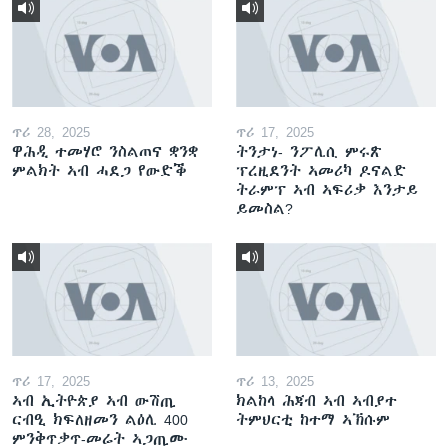
ጥሪ 28, 2025
ጥሪ 17, 2025
ዋሕዲ ተመሃሮ ንስልጠና ቋንቋ
ትንታነ- ንፖሊሲ ምሩጽ
ምልክት ኣብ ሓደጋ የውድቕ
ፕረዚደንት ኣመሪካ ዶናልድ
ትራምፕ ኣብ ኣፍሪቃ እንታይ
ይመስል?
ጥሪ 17, 2025
ጥሪ 13, 2025
ኣብ ኢትዮጵያ ኣብ ውሽጢ
ክልከላ ሕጃብ ኣብ ኣብያተ
ርብዒ ክፍለዘመን ልዕሊ 400
ትምህርቲ ከተማ ኣኽሱም
ምንቅጥቃጥ-መሬት ኣጋጢሙ