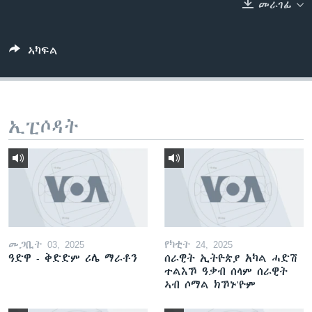
መራገፊ
ቂሔ ጽልሚ
ቋንቋታት
ኣካፍል
ኢፒሶዳት
መጋቢት 03, 2025
የካቲት 24, 2025
ዓድዋ - ቅድድም ሪሌ ማራቶን
ሰራዊት ኢትዮጵያ አካል ሓድሽ
ተልእኾ ዓቃብ ሰላም ሰራዊት
ኣብ ሶማል ክኾኑ'ዮም