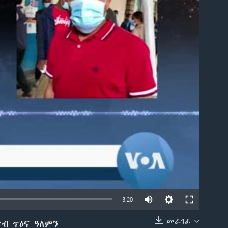
able
3:20
መራገፊ
ብ ጥዕና ዓለምን
EMBED