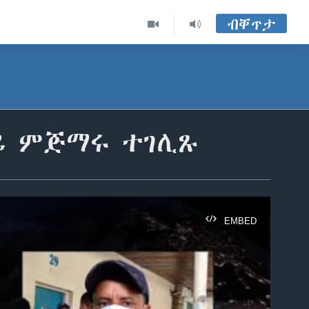
ብቐጥታ
ይ ምጅማሩ ተገሊጹ
EMBED