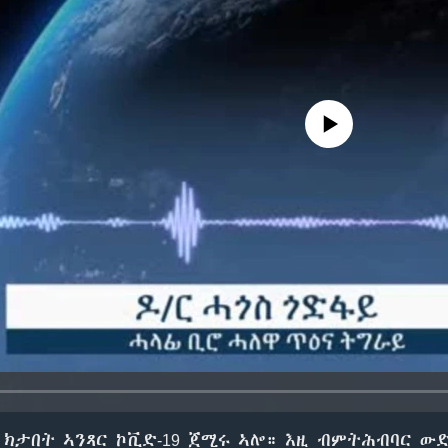
No media source currently avail
 ክታበት ኣንጻር ኮቪድ-19 ጀሚሩ ኣሎ። እዚ ብምትሕብባር ውድ