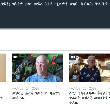
ኒሰፍን) ዝካየድ ዘሎ ወፍሪ ን1.6 ሚልዮን ህዝቢ ክብጻሕ ትጽቢ
መጋቢት 14, 2025
መጋቢት 13, 2025
ምህርቲ ሕርሻ ንምዕባይ ዝሕግዝ
ሶርያ ንዝተፈጸሙ ቅትለት
ዘተ
መሳርሒ
ጥሕሰት ሰብኣዊ መሰላትን
ትደሊ