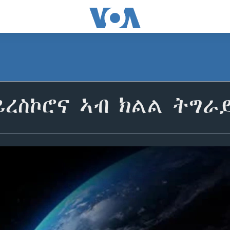
ይረስኮሮና ኣብ ክልል ትግራ