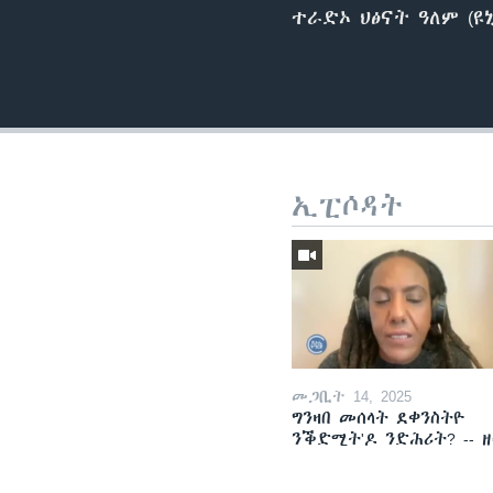
ተራድኦ ህፅናት ዓለም (ዩ
ኢፒሶዳት
መጋቢት 14, 2025
ግንዛበ መሰላት ደቀንስትዮ
ንቕድሚት'ዶ ንድሕሪት? -- 