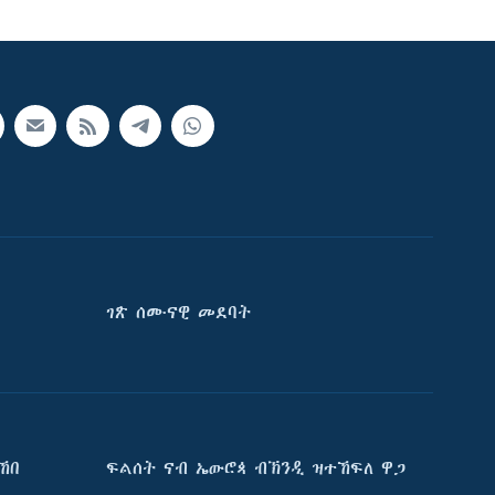
ገጽ ሰሙናዊ መደባት
ኸበ
ፍልሰት ናብ ኤውሮጳ ብኽንዲ ዝተኸፍለ ዋጋ