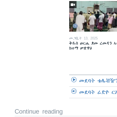
መጋቢት 13, 2025
ቅዱስ ወርሒ ጾመ ረመዳን ኣ
ከተማ ምጽዋዕ
መደባት ቴሌቭዥን
መደባት ሬድዮ ር
Continue reading