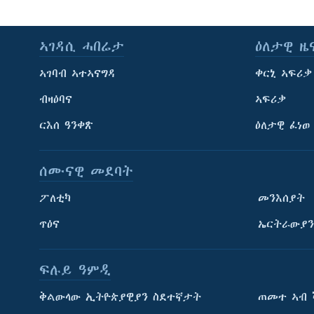
ኣገዳሲ ሓበሬታ
ዕለታዊ ዜ
ኣገባብ ኣተኣናግዳ
ቀርኒ ኣፍሪቃ
ብዛዕባና
ኣፍሪቃ
ርእሰ ዓንቀጽ
ዕለታዊ ፈነወ
ሰሙናዊ መደባት
ፖለቲካ
መንእሰያት
ጥዕና
ኤርትራውያን
ትምህርቲ እንግሊዝኛ
ማሕበራዊ ገጻትና
ፍሉይ ዓምዲ
ቅልውላው ኢትዮጵያዊያን ስደተኛታት
ጠመተ ኣብ 