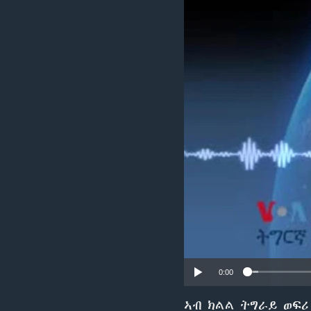
ቂሔ ጽልሚ
0:00
ኣብ ክልል ትግራይ ወፍሪ