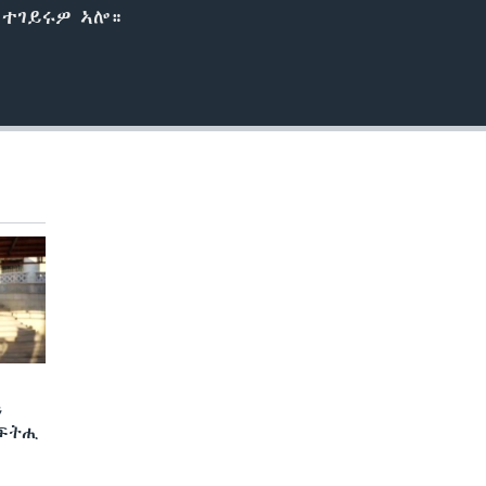
ት ተገይሩዎ ኣሎ።
ን
 ፍትሒ