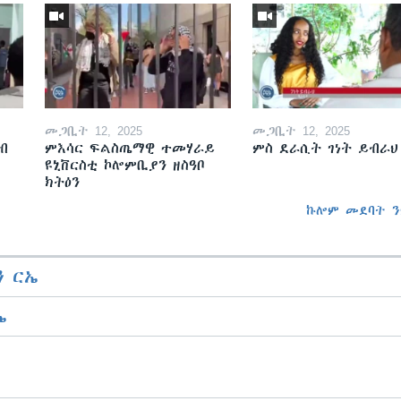
መጋቢት 12, 2025
መጋቢት 12, 2025
ብ
ምእሳር ፍልስጤማዊ ተመሃራይ
ምስ ደራሲት ገነት ይብራህ
ዩኒቨርስቲ ኮሎምቢያን ዘስዓቦ
ክትዕን
ኩሎም መደባት ን
 ርኤ
ኤ