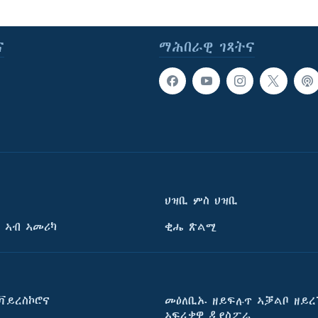
ና
ማሕበራዊ ገጻትና
ህዝቢ ምስ ህዝቢ
 ኣብ ኣመሪካ
ቂሔ ጽልሚ
ቫይረስኮሮና
መዕለቢኡ ዘይፍሉጥ ኣቓልቦ ዘይረ
ኣፍሪቃዊ ዲያስፖራ