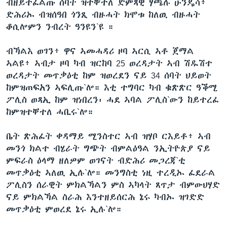
ብዘይተፈልጡ ሰባት ዝተቐተለ ድምጻዊ ሃጫሉ ሁንዴሳ፥
ድሕሪኡ ብዝሰዓበ ጎንጺ ብዙሓት ክሞቱ ከለዉ ብዙሓት
ቆሲሎምን ንብረት ዓንዩን`ዩ ።
ብኻልእ ወገን፥ ዋና ኣመሓዳሪ ዞባ ኣርሲ ኣቶ ጀማል
ኣልዩ፥ ኣብታ ዞባ ካብ ዝርከባ 25 ወረዳታት ኣብ ሽዱሽተ
ወረዳታት መጥቃዕቲ ከም ዝወረደን ናይ 34 ሰባት ህይወት
ከምዝጠፍአን ኣፍሊጡ`ሎ። እቲ ተግባር ካብ ቁጽጽር ዓቕሚ
ፖሊስ ወጻኢ ከም ዝነበረን፡ ሓደ ኣባል ፖሊስ`ውን ከይተረፈ
ከምዝተቐተለ ሓቢሩ`ሎ።
ቤት ጽሕፈት ቀዳማይ ሚንስተር ኣብ ዝሃቦ ርእይቶ፥ ኣብ
መንጎ ክልተ ብሄራት ግጭት ብምልዕዓል ንኢትዮጵያ ናይ
ምፍራስ ዕላማ ዘለዎም ወገናት ብድሕሪ መጋረጃ`ቲ
መጥቃዕቲ ኣለዉ ኢሉ`ሎ። መንግስቲ ነዚ ተረዲኡ ፈደራል
ፖሊስን ሰራዊት ምክልኻልን ምስ ኣካላት ጸጥታ ብምውህሃድ
ናይ ምክልኻል ስራሕ እንተዘይሰርሕ ኔሩ ካብኡ ዝገድድ
መጥቃዕቲ ምወረደ ኔሩ ኢሉ`ሎ።