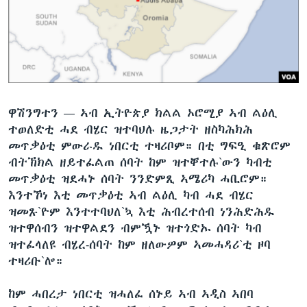
ቂሔ ጽልሚ
ቋንቋታት
ዋሽንግተን —
ኣብ ኢትዮጵያ ክልል ኦሮሚያ ኣብ ልዕሊ
ተወለድቲ ሓደ ብሄር ዝተባህሉ ዜጋታት ዘስካሕክሕ
መጥቃዕቲ ምውራዱ ነበርቲ ተዛሪቦም። በቲ ግፍዒ ቁጽሮም
ብትኽክል ዘይተፈልጠ ሰባት ከም ዝተቐተሉ`ውን ካብቲ
መጥቃዕቲ ዝደሓኑ ሰባት ንንድምጺ ኣሜሪካ ሓቢሮም።
እንተኾነ እቲ መጥቃዕቲ ኣብ ልዕሊ ካብ ሓደ ብሄር
ዝመጹ`ዮም እንተተባህለ`ኳ እቲ ሕብረተሰብ ነንሕድሕዱ
ዝተዋሰብን ዝተዋልደን ብምዃኑ ዝተጎድኡ ሰባት ካብ
ዝተፈላለዩ ብሄረ-ሰባት ከም ዘለውዎም ኣመሓዳሪ`ቲ ዞባ
ተዛሪቡ`ሎ።
ከም ሓበረታ ነበርቲ ዝሓለፈ ሰኑይ ኣብ ኣዲስ ኣበባ