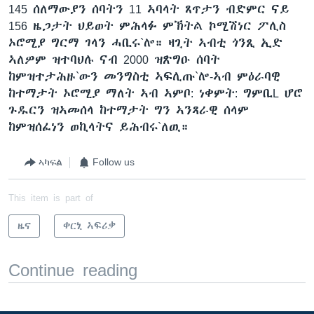
145 ሰለማውያን ሰባትን 11 ኣባላት ጸጥታን ብድምር ናይ
156 ዜጋታት ህይወት ምሕላፉ ምኽትል ኮሚሽነር ፖሊስ
ኦሮሚያ ግርማ ገላን ሓቢሩ`ሎ። ዛጊት ኣብቲ ጎንጺ ኢድ
ኣለዎም ዝተባህሉ ናብ 2000 ዝጽግዑ ሰባት
ከምዝተታሕዙ`ውን መንግስቲ ኣፍሊጡ`ሎ-ኣብ ምዕራባዊ
ከተማታት ኦሮሚያ ማለት ኣብ ኣምቦ: ነቀምት: ግምቢL ሆሮ
ጉዱርን ዝኣመሰላ ከተማታት ግን ኣንጻራዊ ሰላም
ከምዝሰፈነን ወኪላትና ይሕብሩ`ለዉ።
ኣካፍል
Follow us
This item is part of
ዜና
ቀርኒ ኣፍሪቃ
Continue reading