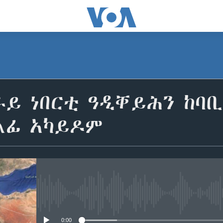
ራይ ነበርቲ ዓዲቐይሕን ከባ
ልፊ አካይዶም
No media source currently avail
0:00