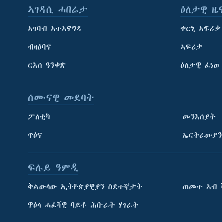
ኣገዳሲ ሓበሬታ
ዕለታዊ ዜ
ኣገባብ ኣተኣናግዳ
ቀርኒ ኣፍሪቃ
ብዛዕባና
ኣፍሪቃ
ርእሰ ዓንቀጽ
ዕለታዊ ፈነወ
ሰሙናዊ መደባት
ፖለቲካ
መንእሰያት
ጥዕና
ኤርትራውያን
ፍሉይ ዓምዲ
ትምህርቲ እንግሊዝኛ
ቅልውላው ኢትዮጵያዊያን ስደተኛታት
ጠመተ ኣብ 
ማሕበራዊ ገጻትና
ዋዕላ ሓፈሻዊ ባይቶ ሕቡራት ሃገራት