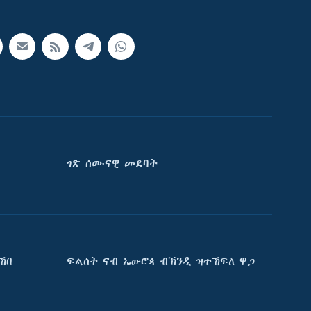
ገጽ ሰሙናዊ መደባት
ኸበ
ፍልሰት ናብ ኤውሮጳ ብኽንዲ ዝተኸፍለ ዋጋ