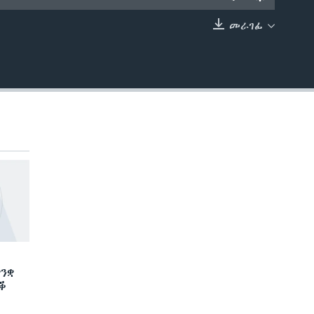
መራገፊ
EMBED
ንቋ
ድቕ