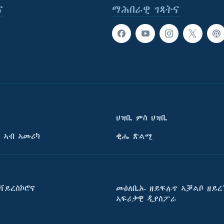
ና
ማሕበራዊ ገጻትና
ህዝቢ ምስ ህዝቢ
 ኣብ ኣመሪካ
ቂሔ ጽልሚ
ቫይረስኮሮና
መዕለቢኡ ዘይፍሉጥ ኣቓልቦ ዘይረ
ኣፍሪቃዊ ዲያስፖራ