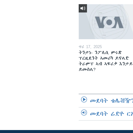
ጥሪ 17, 2025
ትንታነ- ንፖሊሲ ምሩጽ
ፕረዚደንት ኣመሪካ ዶናልድ
ትራምፕ ኣብ ኣፍሪቃ እንታይ
ይመስል?
መደባት ቴሌቭዥን
መደባት ሬድዮ ር