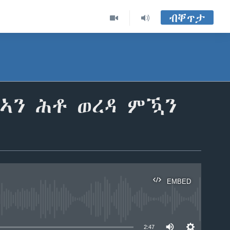
ብቐጥታ
ቢኣን ሕቶ ወረዳ ምዃን
EMBED
able
2:47