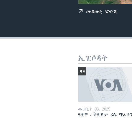
ቂሔ ጽልሚ
መጻወቲ ድምጺ
ኢፒሶዳት
መጋቢት 03, 2025
ዓድዋ - ቅድድም ሪሌ ማራቶ