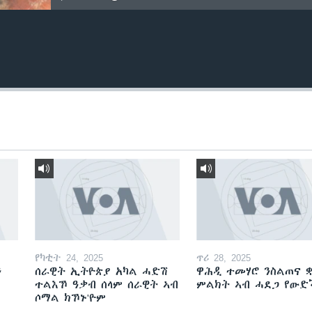
የካቲት 24, 2025
ጥሪ 28, 2025
ን
ሰራዊት ኢትዮጵያ አካል ሓድሽ
ዋሕዲ ተመሃሮ ንስልጠና ቋ
ተልእኾ ዓቃብ ሰላም ሰራዊት ኣብ
ምልክት ኣብ ሓደጋ የው
ሶማል ክኾኑ'ዮም