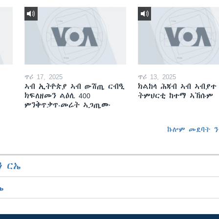
ጥሪ 17, 2025
ጥሪ 13, 2025
ኣብ ኢትዮጵያ ኣብ ውሽጢ ርብዒ
ክልከላ ሕጃብ ኣብ ኣብያተ
ክፍለዘመን ልዕሊ 400
ትምህርቲ ከተማ ኣኽሱም
ምንቅጥቃጥ-መሬት ኣጋጢሙ
ኩሎም መደባት ን
 ርኤ
ኤ