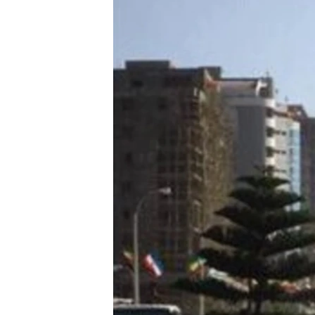
ቂሔ ጽልሚ