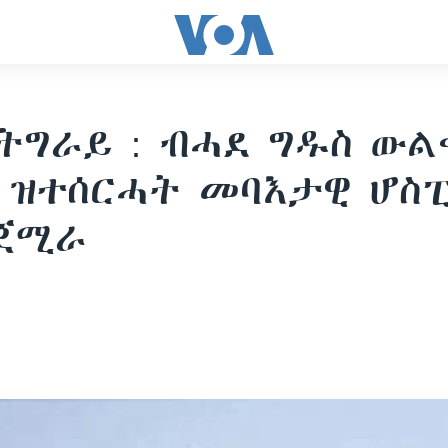
ትግራይ : ብሓደ ግዱስ ውል
 ዝተሰርሓት መባእታዊ ሆስ
 ጀሚራ