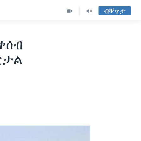
ብቐጥታ
ቀሰብ
ፒታል