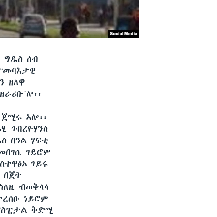
 ግዱስ ሰብ
 “መባእታዊ
ን ዘለዋ
ዘራሪቡ`ሎ፡፡
 ጀሚሩ ኣሎ፡፡
ፂ ገብረዮሃንስ
ስ በዓል ሃፍቲ
 መበገሲ ገይሮም
ስተዋፅኦ ገይሩ
 በጀት
 ስለዚ ብጠቅላላ
ተረሰዑ ነይሮም
 ሆስፒታል ቅድሚ