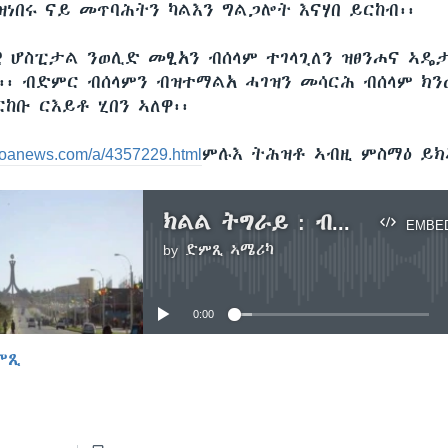
ዝነበሩ ናይ መጥባሕትን ካልእን ግልጋሎት እናሃበ ይርከብ፡፡
 ሆስፒታል ንወሊድ መፂአን ብሰላም ተገላጊለን ዝፀንሐና ኣዴ
ረ፡፡ ብድምር ብሰላምን ብዝተማልአ ሓገዝን መሳርሕ ብሰላም ክ
ከቡ ርእይቶ ሂበን ኣለዋ፡፡
a.voanews.com/a/4357229.html
ምሉእ ትሕዝቶ ኣብዚ ምስማዕ ይክ
ክልል ትግራይ : ብሓደ ግዱስ ውልቀሰብ ተበግሶ ዝተሰርሓት መባእታዊ ሆስፒታል ስርሓ ጀሚራ
EMBE
by
ድምጺ ኣሜሪካ
No media source currently available
0:00
ምጺ
EMBED