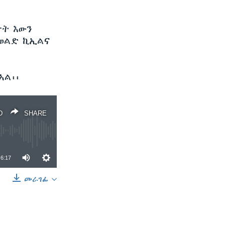
ታት እውን
ንወልድ ኪኢልና
ኣል፡፡
D
SHARE
6:17
መራገፊ
SHARE