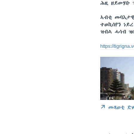
ሕዚ ዘይውሃቡ 
ኣብቲ መባእታዊ
ተወኪሰየን ነይ
ዝብል ሓሳብ ዝር
https://tigrign
መጻወቲ ድ