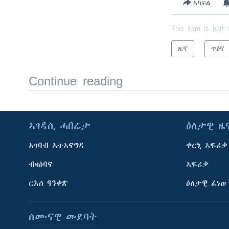
ኣካፍል
This item is part 
ዜና
ጥዕና
Continue reading
ኣገዳሲ ሓበሬታ
ዕለታዊ ዜ
ኣገባብ ኣተኣናግዳ
ቀርኒ ኣፍሪቃ
ብዛዕባና
ኣፍሪቃ
ርእሰ ዓንቀጽ
ዕለታዊ ፈነወ
ሰሙናዊ መደባት