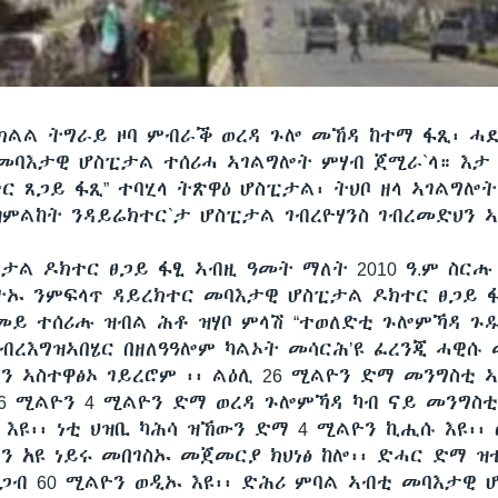
ክልል ትግራይ ዞባ ምብራቕ ወረዳ ጉሎ መኸዳ ከተማ ፋጺ፡ ሓደ
 መባእታዊ ሆስፒታል ተሰሪሓ ኣገልግሎት ምሃብ ጀሚራ`ላ። እታ
ር ጸጋይ ፋጺ” ተባሂላ ትጽዋዕ ሆስፒታል፡ ትህቦ ዘላ ኣገልግሎት
ምልከት ንዳይሬክተር`ታ ሆስፒታል ገብረዮሃንስ ገብረመድህን ኣ
ታል ዶክተር ፀጋይ ፋፂ ኣብዚ ዓመት ማለት 2010 ዓ.ም ስርሑ
ኡ ንምፍላጥ ዳይረክተር መባእታዊ ሆስፒታል ዶክተር ፀጋይ ፋ
መይ ተሰሪሑ ዝብል ሕቶ ዝሃቦ ምላሽ “ተወለድቲ ጉሎምኻዳ ጉዱ
ገብረእግዝኣበሄር በዘለዓዓሎም ካልኦት መሳርሕ’ዩ ፈረንጂ ሓዊሱ
ን ኣስተዋፅኦ ገይረሮም ፡፡ ልዕሊ 26 ሚልዮን ድማ መንግስቲ ኣ
 46 ሚልዮን 4 ሚልዮን ድማ ወረዳ ጉሎምኻዳ ካብ ናይ መንግስቲ
 እዩ፡፡ ነቲ ህዝቢ ካሕሳ ዝኸውን ድማ 4 ሚልዮን ኪሒሱ እዩ፡፡
ዮን አዩ ነይሩ መበገስኡ መጀመርያ ክህነፅ ከሎ፡፡ ድሓር ድማ ዝ
ስጋብ 60 ሚልዮን ወዲኡ እዩ፡፡ ድሕሪ ምባል ኣብቲ መባእታዊ