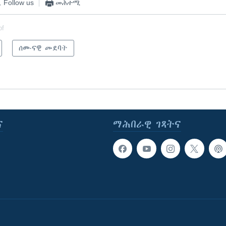
Follow us
መሕተሚ
of
ሰሙናዊ መደባት
ና
ማሕበራዊ ገጻትና