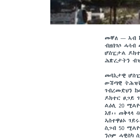
መቐለ —
ኣብ 
ብዘበገሶ ሓሳብ
ሆስፒታል ዶክተ
ሕጽረታትን ብዝ
መባእታዊ ሆስፒ
ውሽጣዊ ትሕዝት
ገብረመድህን ከ
ዶክተር ፀጋይ 
ልዕሊ 20 ሚልዮ
እዩ፡፡ ጠቅላላ
ኣስተዋፅኦ ገይሩ
ስጋብ 50 ሚል
ንሶም ሓዊስካ 