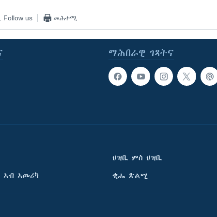
Follow us
መሕተሚ
ና
ማሕበራዊ ገጻትና
ህዝቢ ምስ ህዝቢ
 ኣብ ኣመሪካ
ቂሔ ጽልሚ