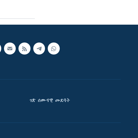
ገጽ ሰሙናዊ መደባት