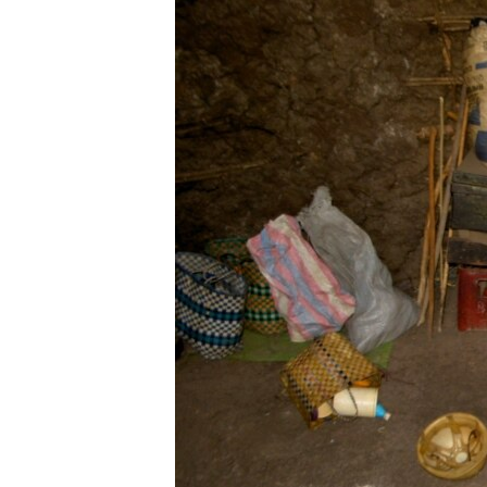
ቂሔ ጽልሚ