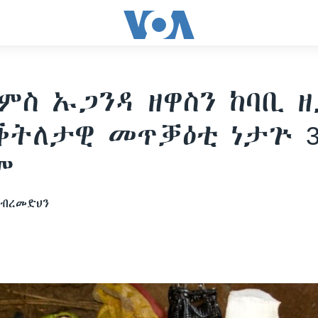
 ምስ ኡጋንዳ ዘዋስን ከባቢ 
ቕትለታዊ መጥቓዕቲ ነታጕ 3
ም
ገብረመድህን