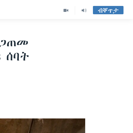
ብቐጥታ
ዘጋጠመ
 ሰባት