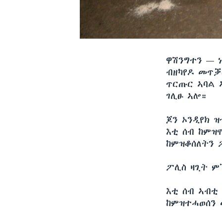
ዋሽንግተን —
ብዘካየዶ መጥቓ
ጥርጡር ኣባል 
ገሊፁ ኣሎ።
ጆን ኦንዲየክ 
እቲ ሰብ ከምዝ
ከምዝቆሰለትን 
ፖሊስ ዛጊት ም
እቲ ሰብ ኣብቲ
ከምዝተሓወሰን 