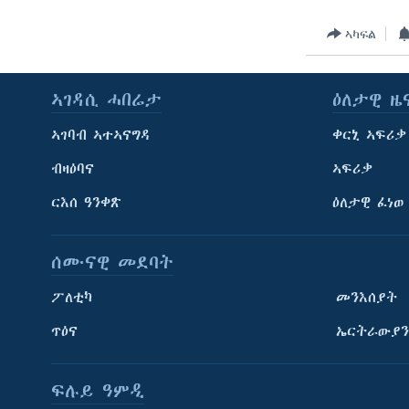
ኣካፍል
ኣገዳሲ ሓበሬታ
ዕለታዊ ዜ
ኣገባብ ኣተኣናግዳ
ቀርኒ ኣፍሪቃ
ብዛዕባና
ኣፍሪቃ
ርእሰ ዓንቀጽ
ዕለታዊ ፈነወ
ሰሙናዊ መደባት
ፖለቲካ
መንእሰያት
ጥዕና
ኤርትራውያን
ፍሉይ ዓምዲ
ትምህርቲ እንግሊዝኛ