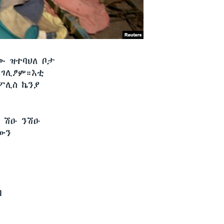
ሙ ዝተባህለ ቦታ
 ገሊፆም።እቲ
ፖሊስ ኬንያ
ሱ ሽዑ ንሽዑ
ውን
ብ