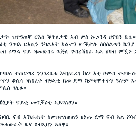
ነታጕ ዝተዓጠቐ ርእሰ ቕትለታዊ ኣብ ምስ ኡጋንዳ ዘዋስን ኪሲ
ዕቲ ንገዛእ ርእሲን ንካልኦት ክልተን ምቕታሉ ሰበስልጣን ኬንያ
ኣብ ሶማል ናይ ዝመደብሩ ጉጅለ ግብረሽበራ ኣል ሸባብ ምዃኑ 
ዝተባህለ ተጠርጣሪ ንንጎረቤቱ እናዘራረበ ከሎ እቲ ቦምብ ተተኲ
ሞተን ቆሲላ ዝነበረት ብዓልቲ ቤቱ ድማ ከምዝሞተትን ጓሎም እ
ፖሊስ ገሊፁ።
ኽኒያት ናይቲ መጥቓዕቲ ኣይገለፀን።
 ከባቢ ናብ ኣኽራሪነት ከምዝተለወጠን ፀኒሑ ድማ ናብ ኣል ሸባ
መሓውራት ዜና ጸብጺበን ኣለዋ።