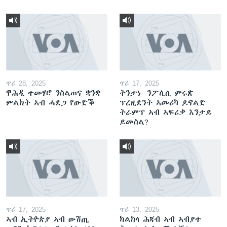
ጥሪ 28, 2025
ጥሪ 17, 2025
ዋሕዲ ተመሃሮ ንስልጠና ቋንቋ
ትንታነ- ንፖሊሲ ምሩጽ
ምልክት ኣብ ሓደጋ የውድቕ
ፕረዚደንት ኣመሪካ ዶናልድ
ትራምፕ ኣብ ኣፍሪቃ እንታይ
ይመስል?
ጥሪ 17, 2025
ጥሪ 13, 2025
ኣብ ኢትዮጵያ ኣብ ውሽጢ
ክልከላ ሕጃብ ኣብ ኣብያተ