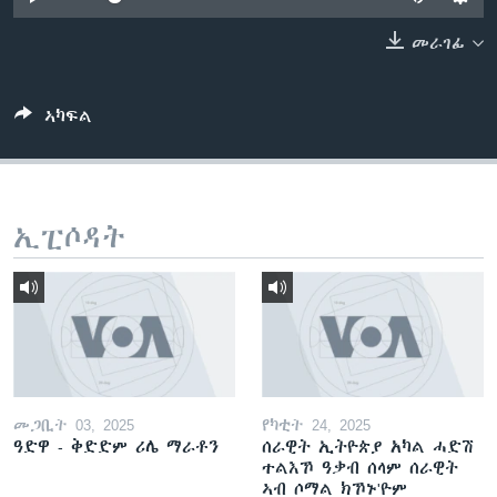
ቂሔ ጽልሚ
ቋንቋታት
መራገፊ
ኣካፍል
ኢፒሶዳት
መጋቢት 03, 2025
የካቲት 24, 2025
ዓድዋ - ቅድድም ሪሌ ማራቶን
ሰራዊት ኢትዮጵያ አካል ሓድሽ
ተልእኾ ዓቃብ ሰላም ሰራዊት
ኣብ ሶማል ክኾኑ'ዮም