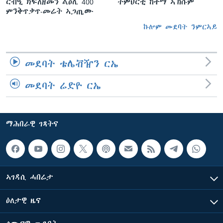
ርብዒ ክፍለዘመን ልዕሊ 400
ትምህርቲ ከተማ ኣኽሱም
ምንቅጥቃጥ-መሬት ኣጋጢሙ
ኩሎም መደባት ንምርኣይ
መደባት ቴሌቭዥን ርኤ
መደባት ሬድዮ ርኤ
ማሕበራዊ ገጻትና
ኣገዳሲ ሓበሬታ
ዕለታዊ ዜና