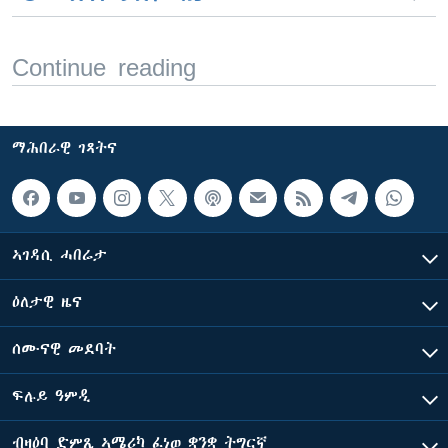
Continue reading
ማሕበራዊ ገጻትና
ኣገዳሲ ሓበሬታ
ዕለታዊ ዜና
ሰሙናዊ መደባት
ፍሉይ ዓምዲ
ብዛዕባ ድምጺ ኣሜሪካ ፈነወ ቋንቋ ትግርኛ