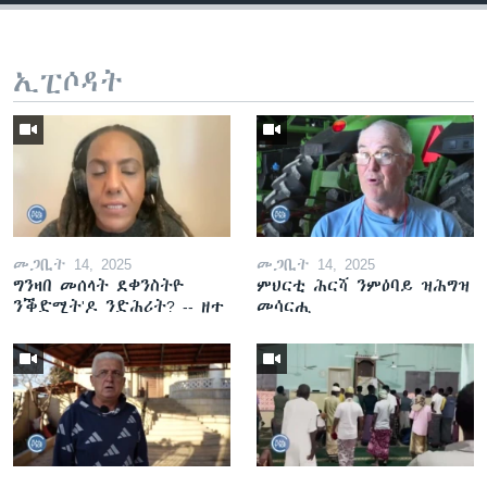
ኢፒሶዳት
መጋቢት 14, 2025
መጋቢት 14, 2025
ግንዛበ መሰላት ደቀንስትዮ
ምህርቲ ሕርሻ ንምዕባይ ዝሕግዝ
ንቕድሚት'ዶ ንድሕሪት? -- ዘተ
መሳርሒ