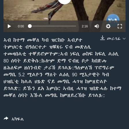
ቂሔ ጽልሚ
ቋንቋታት
0:00
2:16
መራገፊ
ኣብ ከተማ መቐለ ካብ ዝርከቡ ኣብያተ
ትምህርቲ ብዓሰርተታ ዝቑጸሩ ናብ መጽለሊ
ተመዛበልቲ ተቐይሮም'ዮም::ኣብ ነፍሲ ወከፍ ክፍሊ ልዕሊ
80 ሰባት ይድቅሱ::ኩሎም ድማ ናብዚ ቦታ ክበጽሑ
ዘሕለፍዎ ዘሰንብድ ታሪኽ ይገልጹ::ዓለምለኸ ፕሮግራም
መግቢ 5.2 ሚልዮን ማለት ልዕሊ 90 ሚእታዊት ካብ
ህዝቢ'ቲ ክልል ህጹጽ ናይ መግቢ ሓገዝ ከምዘድልዮ
ይገልጽ:: ይኹን ደአ እምበር ኣብዚ ሓገዝ ዝበጽሓሉ ከተማ
መቐለ ሰባት እኹል መግቢ ከምዘይረኽቡ ይገልጹ::
ኣካፍል