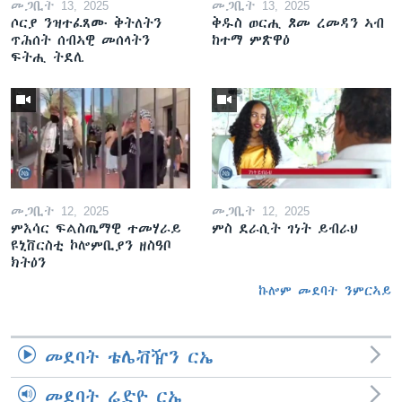
መጋቢት 13, 2025
መጋቢት 13, 2025
ሶርያ ንዝተፈጸሙ ቅትለትን
ቅዱስ ወርሒ ጾመ ረመዳን ኣብ
ጥሕሰት ሰብኣዊ መሰላትን
ከተማ ምጽዋዕ
ፍትሒ ትደሊ
መጋቢት 12, 2025
መጋቢት 12, 2025
ምእሳር ፍልስጤማዊ ተመሃራይ
ምስ ደራሲት ገነት ይብራህ
ዩኒቨርስቲ ኮሎምቢያን ዘስዓቦ
ክትዕን
ኩሎም መደባት ንምርኣይ
መደባት ቴሌቭዥን ርኤ
መደባት ሬድዮ ርኤ