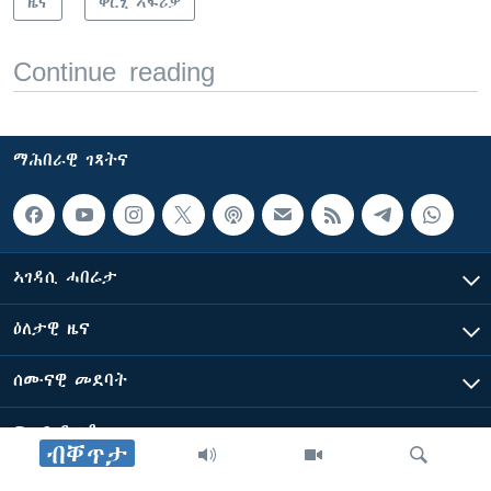
ዜና
ቀርኒ ኣፍሪቃ
Continue reading
ማሕበራዊ ገጻትና
ኣገዳሲ ሓበሬታ
ዕለታዊ ዜና
ሰሙናዊ መደባት
ፍሉይ ዓምዲ
ብቐጥታ
ብዛዕባ ድምጺ ኣሜሪካ ፈነወ ቋንቋ ትግርኛ