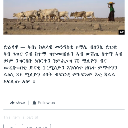
ቂሔ ጽልሚ
ቋንቋታት
ድሬዳዋ —
ካብነ ክልላዊ መንግስቲ ሶማሌ ብሰንኪ ድርቂ
ካብ ገጠር ናብ ከተማ ዝተመዛበሉን ኣብ ውሽጢ ከተማ ኣብ
ፀገም ንዝርከቡ ነበርትን ንምሕጋዝ 70 ሚሊዮን ብር
መዲቡ።በቲ ድርቂ 1.1ሚሊዮን እንስሳት ዘቤት ምማተንን
ልዕሊ 3.6 ሚሊዮን ሰባት ብድርቂ ምጉድኦም እቲ ክልል
ኣፍሊጡ ኣሎ ።
ኣካፍል
Follow us
This item is part of