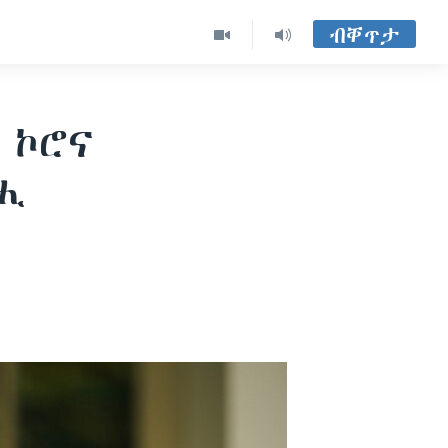
ብቐጥታ
 ኮሮና
ሒ