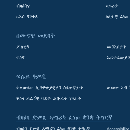
ብዛዕባና
ኣፍሪቃ
ርእሰ ዓንቀጽ
ዕለታዊ ፈነወ
ሰሙናዊ መደባት
ፖለቲካ
መንእሰያት
ጥዕና
ኤርትራውያን
ፍሉይ ዓምዲ
ትምህርቲ እንግሊዝኛ
ቅልውላው ኢትዮጵያዊያን ስደተኛታት
ጠመተ ኣብ 
ማሕበራዊ ገጻትና
ዋዕላ ሓፈሻዊ ባይቶ ሕቡራት ሃገራት
ብዛዕባ ድምጺ ኣሜሪካ ፈነወ ቋንቋ ትግርኛ
ብዛዕባ ድምጺ ኣሜሪካ ፈነወ ቋንቋ ትግርኛ
Accessibility