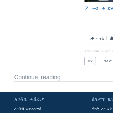
መጻወቲ ድ
ኣካፍል
This item is part 
ዜና
ዓለም
Continue reading
ኣገዳሲ ሓበሬታ
ዕለታዊ ዜ
ኣገባብ ኣተኣናግዳ
ቀርኒ ኣፍሪቃ