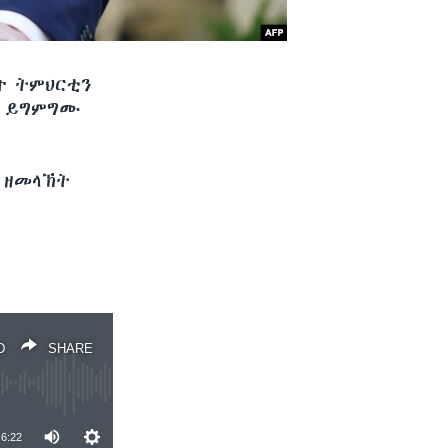
ተ ትምህርቲን
ሒ ይግምግሙ
 ዘመላኽት
D
SHARE
6:22