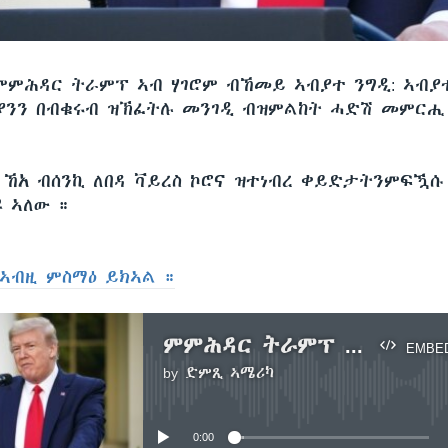
ምምሕዳር ትራምፕ ኣብ ሃገሮም ብኸመይ ኣብያተ ንግዲ: ኣብያ
ትያንን በብቁሩብ ዝኽፈትሉ መንገዲ ብዝምልከት ሓድሽ መምር
 ኸአ ብሰንኪ ለበዳ ቫይረስ ኮሮና ዝተነብረ ቀይድታትንምፍዃሱ
ዩ ኣለው ።
ኣብዚ ምስማዕ ይክኣል ።
ምምሕዳር ትራምፕ ብሰንኪ ቫይረስ ኮሮና ዘጋጠመ ምዕጻው ዝኽፈተሉ መምርሒ ይግምግሙ ከምዘለው ተገሊጹ
EMBE
by
ድምጺ ኣሜሪካ
No media source currently available
0:00