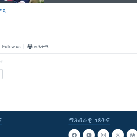
ምጺ
EMBED
Follow us
መሕተሚ
of
ና
ማሕበራዊ ገጻትና