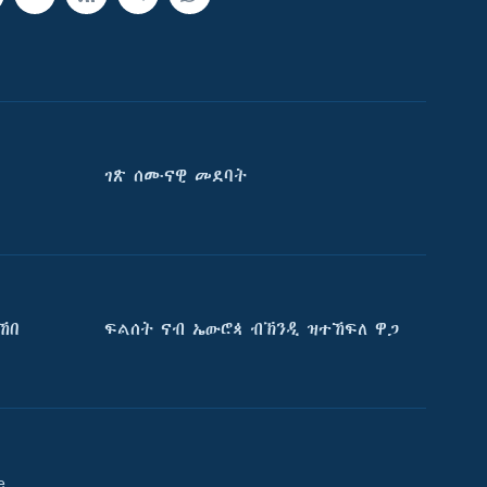
ገጽ ሰሙናዊ መደባት
ኸበ
ፍልሰት ናብ ኤውሮጳ ብኽንዲ ዝተኸፍለ ዋጋ
e