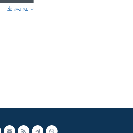
መራገፊ
SHARE