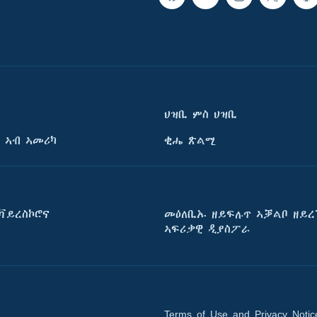
ህዝቢ ምስ ህዝቢ
 ኣብ ኣመሪካ
ቂሔ ጽልሚ
ቫይረስኮሮና
መዕለቢኡ ዘይፍሉጥ ኣቓልቦ ዘይረ
ኣፍሪቃዊ ዲያስፖራ
Terms of Use and Privacy Notic