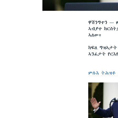
ዋሽንግተን —
ኣብያተ ክርስ
ኣለው።
ክፍለ ግዝኣታት
ኣንፈታት የርእ
ምሉእ ትሕዝቶ 