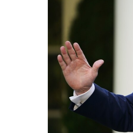
ቂሔ ጽልሚ