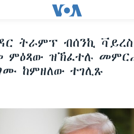
ር ትራምፕ ብሰንኪ ቫይረስ
መ ምዕጻው ዝኽፈተሉ መምር
ግሙ ከምዘለው ተገሊጹ