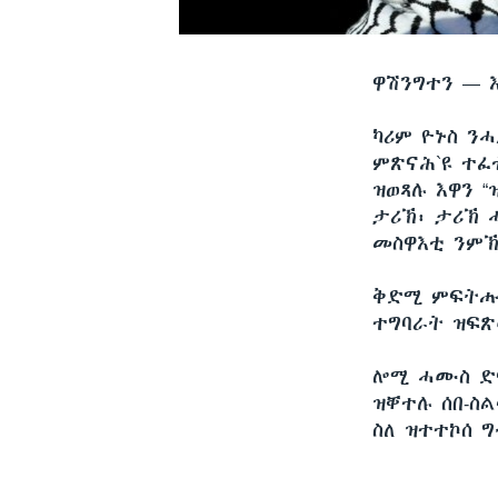
ዋሽንግተን —
ካሪም ዮኑስ ን
ምጽናሕ`ዩ ተፈ
ዝወጻሉ እዋን “
ታሪኽ፡ ታሪኽ 
መስዋእቲ ንምኽ
ቅድሚ ምፍትሑ 
ተግባራት ዝፍጽ
ሎሚ ሓሙስ ድማ
ዝቐተሉ ሰበ-ስ
ስለ ዝተተኮሰ 