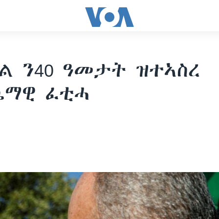
ል ን40 ዓመታት ዝተኣስረ
ጤማዊ ፈቲሓ