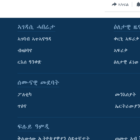
ኣካፍል
ኣገዳሲ ሓበሬታ
ዕለታዊ ዜ
ኣገባብ ኣተኣናግዳ
ቀርኒ ኣፍሪቃ
ብዛዕባና
ኣፍሪቃ
ርእሰ ዓንቀጽ
ዕለታዊ ፈነወ
ሰሙናዊ መደባት
ፖለቲካ
መንእሰያት
ጥዕና
ኤርትራውያን
ፍሉይ ዓምዲ
ትምህርቲ እንግሊዝኛ
ቅልውላው ኢትዮጵያዊያን ስደተኛታት
ጠመተ ኣብ 