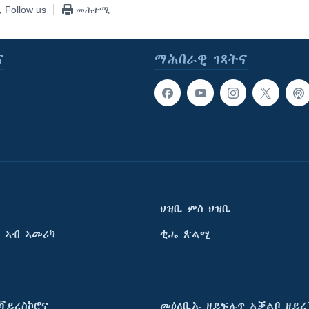
Follow us
መሕተሚ
ና
ማሕበራዊ ገጻትና
ህዝቢ ምስ ህዝቢ
 ኣብ ኣመሪካ
ቂሔ ጽልሚ
ቫይረስኮሮና
መዕለቢኡ ዘይፍሉጥ ኣቓልቦ ዘይረ