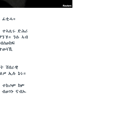
3 ፈቲሓ።
ት ተኣሲሩ ድሕሪ
ን`ዩ። ንሱ ኣብ
ነብስወከፍ
 ተወሳኺ
ኦት ሽበራዊ
ለዎ ኢሉ ኔሩ።
 ተኩሶም ከም
 ብወገኑ ናብኡ