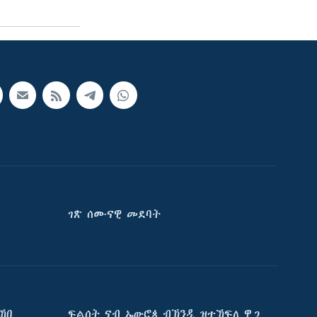
ገጽ ሰሙናዊ መደባት
ኸበ
ፍልሰት ናብ ኤውሮጳ ብኽንዲ ዝተኸፍለ ዋጋ