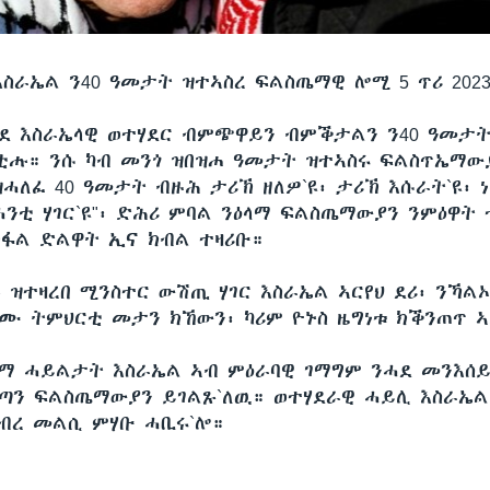
እስራኤል ን40 ዓመታት ዝተኣስረ ፍልስጤማዊ ሎሚ 5 ጥሪ 202
ሓደ እስራኤላዊ ወተሃደር ብምጭዋይን ብምቕታልን ን40 ዓመታ
ቲሑ። ንሱ ካብ መንጎ ዝበዝሐ ዓመታት ዝተኣስሩ ፍልስጥኤማውያ
ዝሓለፈ 40 ዓመታት ብዙሕ ታሪኽ ዘለዎ`ዩ፡ ታሪኽ እሱራት`ዩ፡ 
ሓንቲ ሃገር`ዩ"፡ ድሕሪ ምባል ንዕላማ ፍልስጤማውያን ንምዕዋት
ፋል ድልዋት ኢና ክብል ተዛሪቡ።
ዝተዛረበ ሚንስተር ውሽጢ ሃገር እስራኤል ኣርየህ ደሪ፡ ንኻል
ሙ ትምህርቲ መታን ክኸውን፡ ካሪም ዮኑስ ዜግነቱ ክቕንጠጥ ኣ
 ሓይልታት እስራኤል ኣብ ምዕራባዊ ገማግም ንሓደ መንእሰይ
ልጣን ፍልስጤማውያን ይገልጹ`ለዉ። ወተሃደራዊ ሓይሊ እስራኤል
ግብረ መልሲ ምሃቡ ሓቢሩ`ሎ።