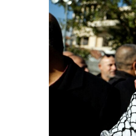
ቂሔ ጽልሚ