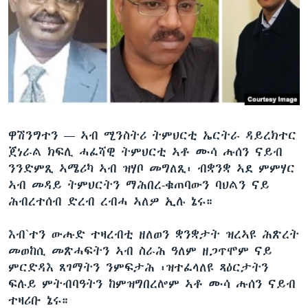
ቂሔ ጽልሚ
ቋንቋታት
ዋሽንግተን —
ኣብ ሚንስትሪ ትምህርቲ ኤርትራ ዳይረክተር
ጀነራል ክፍሊ ሓፈሻዊ ትምህርቲ ኣቶ ሙሳ ሑሰን ናይብ
ንንድምጺ ኣሜሪካ ኣብ ዝሃቦ መግለጺ፡ ብቋንቋ ኣደ ምምሃር
ኣብ መዳይ ትምህርትን ማሕበረ-ቁጠባውን ባህልን ናይ
ሕብረተሰብ ድረብ ረብሓ ኣለዎ ኢሉ ኔሩ።
እብ`ተን ውሑድ ተዛረብቲ ዘለወን ቋንቋታት ዝረኣዩ ሕጽረት
መወከሲ መጽሓፍትን ኣብ ስራሕ ዓለም ዘጋጥሞም ናይ
ምርድዳእ ጸገማትን ንምፍታሕ ፡ዝተፈላለዩ ጻዕርታትን
ፍሉይ ምትብባዓትን ከምዝግበረሎም ኣቶ ሙሳ ሑሰን ናይብ
ተዛሪቡ ኔሩ።