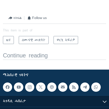
ኣካፍል
Follow us
This item is part of
ዜና
ሰሙናዊ መደባት
ቀርኒ ኣፍሪቃ
Continue reading
ማሕበራዊ ገጻትና
ኣገዳሲ ሓበሬታ