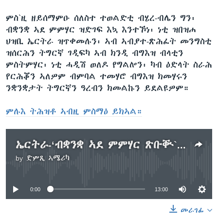
ምስ`ዚ ዘይሰማምዑ ሰለስተ ተወልድቲ ብሄረ-ብሌን ግን፡
ብቋንቋ ኣደ ምምሃር ዝድገፍ እኳ እንተኾነ፡ ነቲ ዝበዝሐ
ህዝቢ ኤርትራ ዝጥቀመሉን፡ ኣብ ኣብያተ-ጽሕፈት መንግስቲ
ዝሰርሕን ትግርኛ ገዲፍካ ኣብ ክንዲ ብግእዝ ብላቲን
ምስትምሃር፡ ነቲ ሓዲሽ ወለዶ የግልሎን፡ ካብ ዕድላት ስራሕ
የርሕቖን ኣለዎም ብምባል ተመሃሮ ብግእዝ ክመሃሩን
ንቋንቋታት ትግርኛን ዓረብን ክመልኩን ይደልዩዎም።
ምሉእ ትሕዝቶ ኣብዚ ምስማዕ ይክኣል።
ኤርትራ-‘ብቋንቋ ኣደ ምምሃር ጽቡቝ`ኳ እንተኾነ ግእዝ ገዲፍካ ብላቲን ምጥቃም ግን፡ ኣብ ስራሕ ዓለም ሃስያ የስዕብ ኣሎ’ ኣጋይሽ ድምጺ ኣሜሪካ
by
ድምጺ ኣሜሪካ
No media source currently available
0:00
13:00
መራገፊ