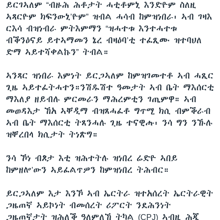
ይርገኣለም “ብዙሕ ሕቶታት ሓቲቶምኒ እንድዮም ስለዚ
ኣጻርዮም ክፍንውኒ’ዮም” ዝብል ሓሳብ ከምዝነበራ፡ ኣብ ገዛእ
ርእሳ ብዝነብራ ምትእምማን “ዝሓተቱ እንተሓተቱ
ብቕንዕናይ ይተኣማመን ኔረ ብዛዕባ’ቲ ተፈጺሙ ዝተባህለ
ድማ ኣይተሻቀልኩን” ትብል።
ኣንጻር ዝነበራ እምነት ይርጋኣለም ከምዝገመተቶ ኣብ ሓጺር
ጊዜ ኣይተፈትሓተን።ንሽዱሽተ ዓመታት ኣብ ቤት ማእሰርቲ
ማእለያ ዘይብሉ ምርመራን ማሕረምቲን ገጢምዋ። ኣብ
መወዳእታ ኸአ ኣቐዲማ ብዝጸሓፈቶ ግጥሚ ክሲ ብምቕራብ
ኣብ ቤት ማእሰርቲ ትጸንሓሉ ጊዜ ተናዊሑ፡ ንሳ ግን ንኹሉ
ዝቐረበላ ክሲታት ትነጽግ።
ንሳ ኾነ ብጾታ እቲ ዝሕተትሉ ዝነበረ ሬድዮ ኣበይ
ከምዘሎ’ውን ኣይፈልጥዎን ከምዝነበረ ትሕብር።
ይርጋኣለም እታ እንኾ ኣብ ኤርትራ ዝተአሰረት ኤርትራዊት
ጋዜጠኛ ኣይኮነት ብመሰረት ሪፖርት ንደሕንነት
ጋዜጠኛታት ዝሕለቕ ዓለምለኸ ትካል (CPJ) ኣብዚ ሕጂ