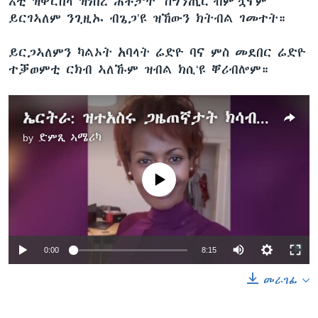
እቲ ዝቐርበላ ዝነበረ ሕቶታት “ስግንጢር”ብምዃኖም
ይርገኣለም ንጊዚኡ ብጌጋ’ዩ ዝኸውን ክትብል ገመተት።
ይርጋኣለምን ካልኦት አባላት ሬድዮ ባና ምስ መደበር ሬድዮ
ተቓወምቲ ርክብ ኣለኹም ዝብል ክሲ‘ዩ ቐሪብሎም።
ኤርትራ: ዝተአስሩ ጋዜጠኛታት ክሳብ ሕጂ ተዳጒኖም ይርከቡ
by
ድምጺ ኣሜሪካ
No media source currently available
0:00
8:15
መራገፊ