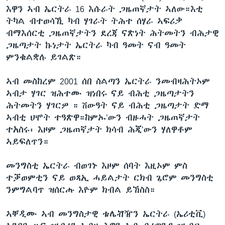
እዋን ኣብ ኤርትራ 16 እሱራት ጋዜጠኛታት ኣለው።እቲ
ትካል ብተወሳኺ ካብ ሃገራት ትሕተ ሰሃራ ኣፍሪቃ
ብማእሰርቲ ጋዜጠኛታትን ደረጃ ናጽነት ሕትመትን ብሕታዊ
ጋዜጣታት ኩነታት ኤርትራ ካብ ዓመት ናብ ዓመት
ምንቁልቋሉ ይገልጽ።
ኣብ መስከረም 2001 ሰበ ስልጣን ኤርትራ ንመብዛሕትኦም
ኣብታ ሃገር ዝሕተሙ ዝነበሩ ናይ ብሕቲ ጋዜጣታትን
ሕትመትን ሃገርዎ ። ሸውዓት ናይ ብሕቲ ጋዜጣታት ድማ
ኣብቲ ህሞት ተዓጽዋ።ከምኡ’ውን ብዙሓት ጋዜጠኛታት
ተአስሩ፡ እዞም ጋዜጠኛታት ክሳብ ሕጂ’ውን ሃለዋቶም
ኣይፍለጥን።
መንግስቲ ኤርትራ ብወገኑ እዞም ሰባት እዚኦም ምስ
ተቓወምቲን ናይ ወጻኢ ሓይልታት ርክብ ጌሮም መንግስቲ
ንምግልባጥ ዝሰርሑ እዮም ክብል ይኸስስ።
ኣቐዲሙ ኣብ መንግስታዊ ቴሌቭዥን ኤርትራ (ኤሪቲቪ)