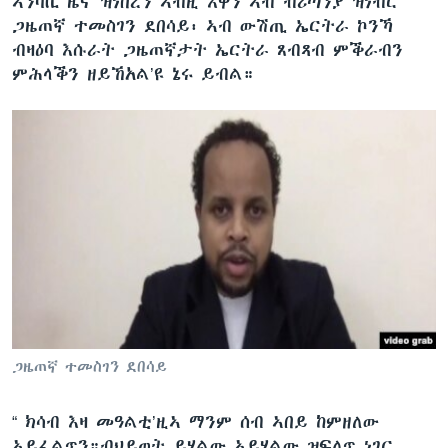
ኣንባቢ ዜና ዝነበረን ኣብዚ እዋን ኣብ ብሪጣንያ ዝነብር
ጋዜጠኛ ተመስገን ደበሳይ፡ ኣብ ውሽጢ ኤርትራ ኮንኻ
ብዛዕባ እሱራት ጋዜጠኛታት ኤርትራ ጸብጻብ ምቕራብን
ምሕላቕን ዘይኸአል’ዩ ኔሩ ይብል።
ጋዜጠኛ ተመስገን ደበሳይ
“ ክሳብ እዛ መዓልቲ’ዚኣ ማንም ሰብ ኣበይ ከምዘለው
ኣይፈልጥን።ብህይወት ይሃልው ኣይሃልው ዝፍለጥ ነገር