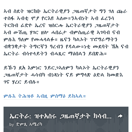
ኣብ ስደት ዝርከቡ ኤርትራዊያን ጋዜጠኛታት ግን ገለ ጩራ
ተስፋ ኣብቲ ሞያ የርእዩ ኣለው።ንኣብነት ኣብ ፈረንሳ
ትርከብ ሬድዮ ኤረና ዝሰርሑ ኤርትራዊያን ጋዜጠኛታት
ኣብ ውሽጢ ሃገር ዘሎ ሓበሬታ ብምስጢራዊ ኣገባብ ናብ
ምሉእ ዓለም የመሓላልፉ። ዜናን ካልኦት ፕሮግራማትን
ብቋንቋታት ትግርኛን ዓረብን የዳልው።ነቲ መደባት ኸአ ናብ
ኤርትራ ብሳተላይትን ብሓጺር ማዕበልን ይበጽሕ።
ይኹን ደአ እምነር ንይርጋኣለምን ካልኦት ኤርትራዊያን
ጋዜጠኛታት ሓሳብካ ብነጻነት ናይ ምግላጽ ዕድል ክመጽእ
ገና ሃረር ይብሉ።
ምሉእ ትሕዝቶ ኣብዚ ምስማዕ ይክኣል።
ኤርትራ: ዝተአስሩ ጋዜጠኛታት ክሳብ ሕጂ ተዳጒኖም ይርከቡ
by
ድምጺ ኣሜሪካ
No media source currently available