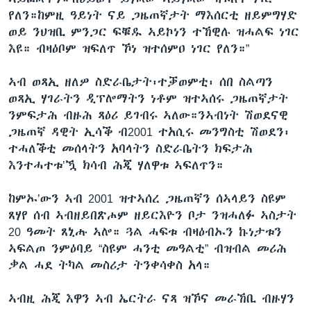
የለን።ከምዚ ዓይነት ናይ ጋዜጠኛታት ማእሰርቲ ዘይምግሃድ
ወይ ንህዝቢ ምንጋር ፍቑዱ ኣይኮነን ተኸዊሉ ዝሓልፍ ነገር
እዩ። ብዛዕቦም ዝፍለጥ ኾነ ዝተሰምዐ ነገር የለን።”
ኣብ ወጻኢ ዘለዎ ስድራቤታት፡ተቓወምቲ፡ ሰበ ስልጣን
ወጻኢ ሃገራትን ዲፕሎማትን ነቶም ዝተኣሰሩ ጋዜጠኛታት
ንምፍታሕ ብዙሕ ጻዕሪ ይገብሩ ኣለው።ንኣብነት ሽወደናዊ
ጋዜጠኛ ዳዊት ኢሳቕ ብ2001 ተአሲሩ መንግስቲ ሽወደን፡
ተሓለቕቲ መሰላትን አባላትን ስድራቤትን ክፍታሕ
እንተሓተቱ’ዃ ክሳብ ሕጂ ሃለዋቱ ኣፍለጥን።
ከምኡ’ውን ኣብ 2001 ዝተኣሰረ ጋዜጠኛን ሰኣላይን ስዩም
ጸሃየ ሰብ ኣብዘይበጽሖም ዘይርእዮን ቦታ ንዝሓለፉ ኣስታት
20 ዓመት ጸኒሑ ኣሎ። ጓል ሓፍቱ ብዛዕብኡን ኩነታቱን
ኣፍልጦ ንምዕባይ “ስዩም ሓንቲ መዓልቲ” ብዝብል መሪሕ
ቃል ሓደ ትካል መስሪታ ትንቀሳቀስ አላ።
ኣብዚ ሕጂ እዋን ኣብ ኤርትራ ናጻ ዝኾና መራኸቢ ብዙሃን