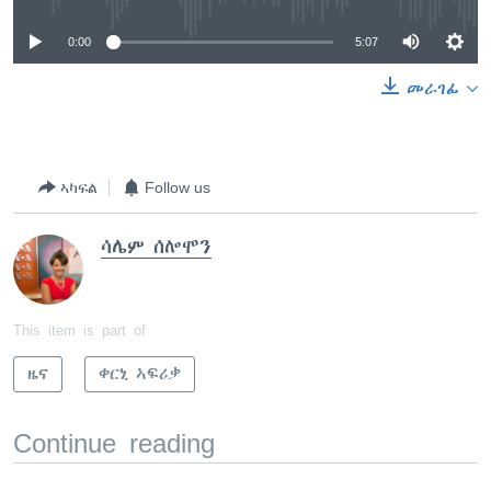
0:00
5:07
መራገፊ
ኣካፍል
Follow us
ሳሌም ሰሎሞን
This item is part of
ዜና
ቀርኒ ኣፍሪቃ
Continue reading