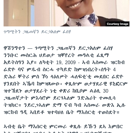
ቂሔ ጽልሚ
ቋንቋታት
ገጣሚትን ጋዜጠኛን ይርጋአለም ፈሰሃ
ዋሽንግተን —
ገጣሚትን ጋዜጠኛን ይርጋአለም ፈሰሃ
ንንቡር መስርሕ ህይወታ ዝቐየረት መዓልቲ ፈጺማ
አይትስዓን እያ። ለካቲት 19, 2009 - ኣብ ኣስመራ ዝርከብ
ሬድዮ ባና ምዱብ ስርሓ ተካይድ ከምዝነበረት፡ሰዓት 4
ድሕሪ ቐትሪ ምስ ኾነ ላዕለዎት ሓለፍቲ’ቲ መደበር ሬድዮ
ሃንደበት ኣኼባ ከምዝጸውዑ፡ ቀጺሎም ወታሃደራዊ ዩኒፎርም
ዝተኸደኑ ወታሃደራት ነቲ ቀጽሪ ከቢቦም ልዕሊ 30
ጋዜጠኛታት ምእሳሮም ይርገኣለም ንድሕሪት ተመሊሳ
ትዝክር። ንይርጋኣለም ድማ ናብ ካብ ኣስመራ ውጽእ ኢሉ
ዝርከብ ዓዲ ኣበይቶ ዝተባህለ ቤት ማእሰርቲ ተወስደት።
ኣብቲ ቤት ማእሰርቲ ምርመራ ቀጺሉ ይኹን ደኣ እምበር