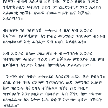
የለዋን፡ ብዛዕባ ኣሉታዊ ዜና ገዛኢ ፓርቲ ህዝባዊ ግንባር
ንዲሞክራሲን ፍትሕን ወይን ንፕረዚደንት’ታ ሃገር ኢሳያስ
ኣፈወርቂ ዝነቕፉ ጽሑፍ ብመሓውራት ዜና ክቓላሕ
ኣይስማዕን።
ብብእዋኑ ገለ ዓለምለኸ መሓውራት ዜና ናብ ኤርትራ
ክኣትው ተፈቐዲሎም እንተነበረ መንግስቲ ንስርሖም ብዕቱብ
ስለዝቆጻጸሮ እቲ ሓበሬታ ናብ ህዝቢ ኣይበጽሕን።
ኣብ ኤርትራ ዘለው ጋዜጠኛታት ብመንግስቲ ኤርትራ
ዝተዋህቦም ሓበሬታ ጥራይ’ዮም ዘቓልሑ ምክንያቱ እዚ ምስ
ዘይኸውን እንታይ ክስዕብ ከምዝክእል ይፈልጡ’ዮም።
“ ንዝኾነ ሰብ ካብቲ ዝተመደበ ኣሰራርዓ ወጻኢ ቦታ የብሉን።
ስለዚ ሰባት ገዛእ ርእሶም ንምክልካል ወይ ንምንባር ኢሎም
ከም ዝሰርሑ ክትርዳእ ትኽእል። ዝኾነ ነገር ካብታ
ዝተባህለት እንተወጺኦም ባዕላቶም ኣብ ሽግር ከም ዝኣተው
ስለዝፈልጡ ከአ እዮም ኩሉ ጽቡቕ ከምዘሎ ጌሮም ከቕርቡ
ዝገደዱ።”