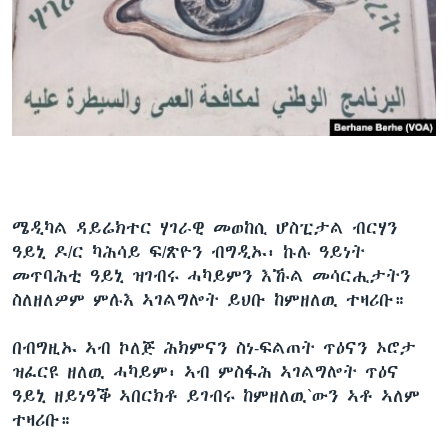
ሜዲካል ዳይሬክተር ሃገራዊ መወከሲ ሆስፒታል ብርሃን
ዓይኒ ዶ/ር ካሕሳይ ፍ/ጽዮን ብግዲኡ፡ ኩሉ ዓይነት
መጥባሕቲ ዓይኒ ዝገብሩ ሓካይምን እኹል መሳርሒታትን
ስለዘለዎም ምሉእ ኣገልግሎት ይህቡ ከምዘለዉ ተዛሪቡ።
በብግዚኡ ኣብ ኮለጅ ሕክምናን ስነ-ፍልጠት ጥዕናን ኦሮታ
ዝፈርዩ ዘለዉ ሓካይም፡ ኣብ ምስፋሕ ኣገልግሎት ጥዕና
ዓይኒ ዘይነዓቕ ኣበርክቶ ይገብሩ ከምዘለዉ`ውን ኣቶ ኣለም
ተዛሪቡ።