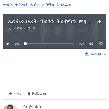
ምሉእ ትሕዝቶ ኣብዚ ምስማዕ ይክኣል።
ኤርትራ-ዑረት ዓይንን ትራኮማን ምሉእ ብምሉእ ንምውጋድ ይስራሕ ከምዘሎ ተገሊጹ
by
ድምጺ ኣሜሪካ
No media source currently available
0:00
8:22
መራገፊ
ኣካፍል
Follow us
ብርሃነ በርሀ