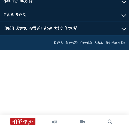
ሰሙናዊ መደባት
ፍሉይ ዓምዲ
ብዛዕባ ድምጺ ኣሜሪካ ፈነወ ቋንቋ ትግርኛ
ድምጺ ኣመሪካ ብመሰል ጸሓፊ ዝተሓለወዩ።
ብቐጥታ