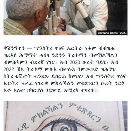
ቂሔ ጽልሚ
ቋንቋታት
ዋሽንግተን —
ሚንስትሪ ጥዕና ኤርትራ ነቶም ብብዝሒ
ዝረኣዩ ሕማማት ሓበላ ዓይንን ትራኮማን ብምኽልኻልን
ብምሕካምን ብደረጃ ሃገር፡ ኣብ 2020 ዑረት ዓይኒ፡ ኣብ
2022 ኸኣ ትራኮማ ምሉእ ብምሉእ ንምውጋድ ዝሕግዝ
ስትራቴጂታት ሓንጺጹ ይሰርሕ ከምዘሎ ኣብ ሚንስትሪ ጥዕና
ኤርትራ ሓላፊ ሃገራዊ ምክልኻልን ምቁጽጻርን ዑረት ዓይኒ
ኣቶ ኣለም ዘካርያስ ንድምጺ ኣሜሪካ ተዛሪቡ።