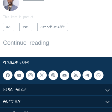
This item is part of
ዜና
ጥዕና
ሰሙናዊ መደባት
Continue reading
ማሕበራዊ ገጻትና
ኣገዳሲ ሓበሬታ
ዕለታዊ ዜና