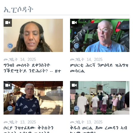
ኢፒሶዳት
መጋቢት 14, 2025
መጋቢት 14, 2025
ግንዛበ መሰላት ደቀንስትዮ
ምህርቲ ሕርሻ ንምዕባይ ዝሕግዝ
ንቕድሚት'ዶ ንድሕሪት? -- ዘተ
መሳርሒ
መጋቢት 13, 2025
መጋቢት 13, 2025
ሶርያ ንዝተፈጸሙ ቅትለትን
ቅዱስ ወርሒ ጾመ ረመዳን ኣብ