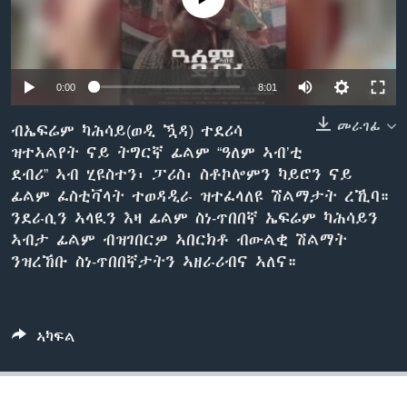
ቂሔ ጽልሚ
ቋንቋታት
0:00
8:01
መራገፊ
ብኤፍሬም ካሕሳይ(ወዲ ዃዳ) ተደሪሳ
ዝተኣልየት ናይ ትግርኛ ፊልም “ዓለም ኣብ’ቲ
ደብሪ” ኣብ ሂዩስተን፡ ፓሪስ፡ ስቶኮሎምን ካይሮን ናይ
ፊልም ፈስቲቫላት ተወዳዲራ ዝተፈላለዩ ሽልማታት ረኺባ።
ንደራሲን ኣላዪን እዛ ፊልም ስነ-ጥበበኛ ኤፍሬም ካሕሳይን
ኣብታ ፊልም ብዝገበርዎ ኣበርክቶ ብውልቂ ሽልማት
ንዝረኸቡ ስነ-ጥበበኛታትን ኣዘራሪብና ኣለና።
ኣካፍል