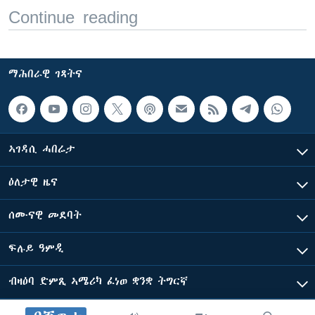
Continue reading
ማሕበራዊ ገጻትና
ኣገዳሲ ሓበሬታ
ዕለታዊ ዜና
ሰሙናዊ መደባት
ፍሉይ ዓምዲ
ብዛዕባ ድምጺ ኣሜሪካ ፈነወ ቋንቋ ትግርኛ