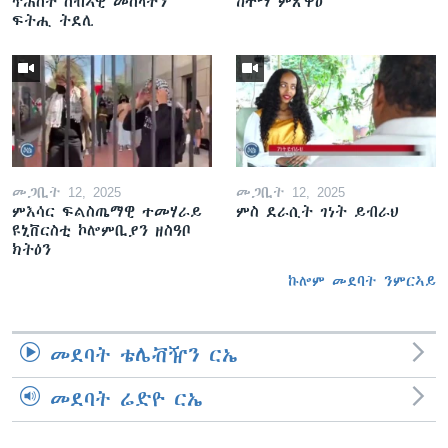
ጥሕሰት ሰብኣዊ መሰላትን
ከተማ ምጽዋዕ
ፍትሒ ትደሊ
መጋቢት 12, 2025
መጋቢት 12, 2025
ምእሳር ፍልስጤማዊ ተመሃራይ
ምስ ደራሲት ገነት ይብራህ
ዩኒቨርስቲ ኮሎምቢያን ዘስዓቦ
ክትዕን
ኩሎም መደባት ንምርኣይ
መደባት ቴሌቭዥን ርኤ
መደባት ሬድዮ ርኤ