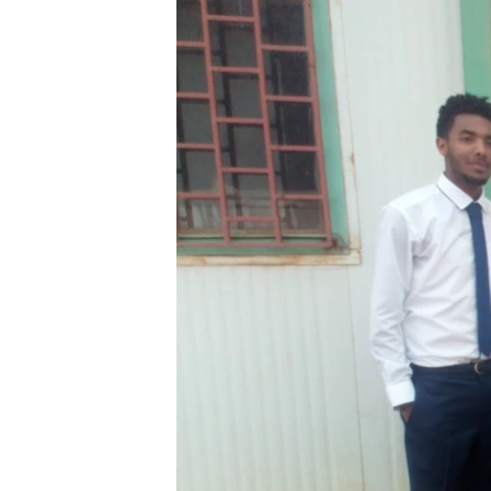
ቂሔ ጽልሚ