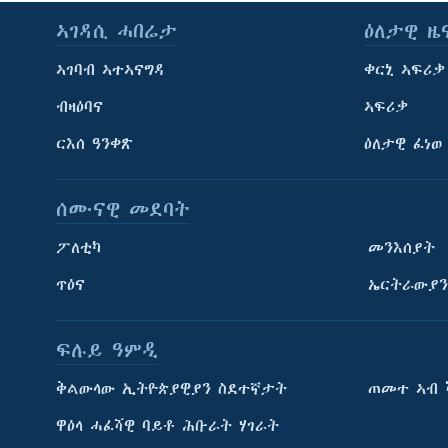
ኣገዳሲ ሓበሬታ
ዕለታዊ ዜ
ኣገባብ ኣተኣናግዳ
ቀርኒ ኣፍሪቃ
ብዛዕባና
ኣፍሪቃ
ርእሰ ዓንቀጽ
ዕለታዊ ፈነወ
ሰሙናዊ መደባት
ፖለቲካ
መንእሰያት
ጥዕና
ኤርትራውያን
ፍሉይ ዓምዲ
ትምህርቲ እንግሊዝኛ
ቅልውላው ኢትዮጵያዊያን ስደተኛታት
ጠመተ ኣብ 
ማሕበራዊ ገጻትና
ዋዕላ ሓፈሻዊ ባይቶ ሕቡራት ሃገራት