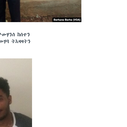
ዮውሃንስ ከሰተን
ውሃባ ትእዛዛትን