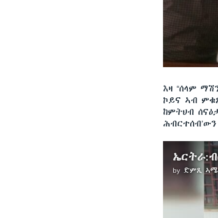
እዛ “ሰላም ማ
ኮይና ኣብ ምቁ
ከምትህብ ሰናዕ
ሕብርተሰብ’ውን
by
ድምጺ ኣሜ