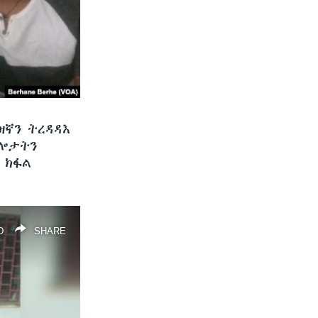
ዝኛን ትረዳዳእ
ግሎታትን
 ክፋል
D
SHARE