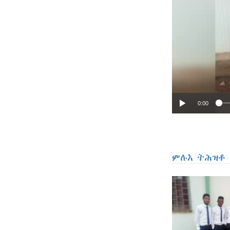
0:00
ምሉእ ትሕዝቶ 