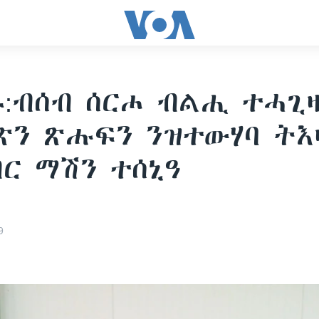
:ብሰብ ሰርሖ ብልሒ ተሓጊ
ን ጽሑፍን ንዝተውሃባ ትእ
ር ማሽን ተሰኒዓ
9