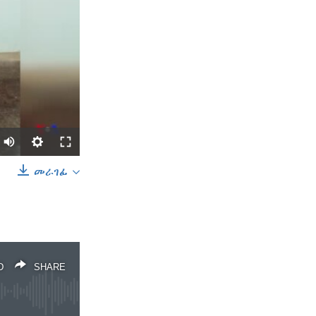
መራገፊ
SHARE
D
SHARE
width
px