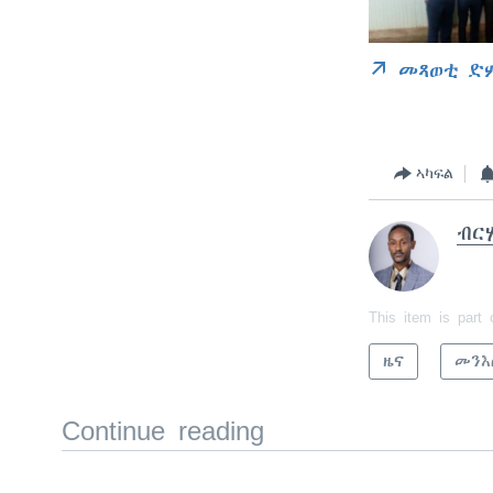
መጻወቲ ድ
ኣካፍል
ብርሃ
This item is part 
ዜና
መንእ
Continue reading