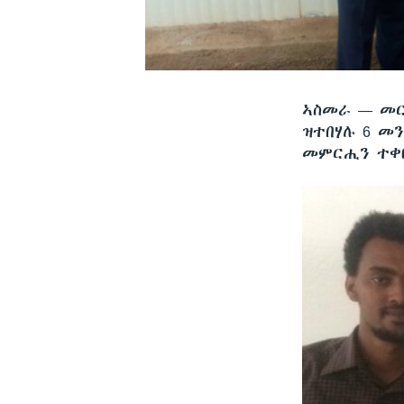
ኣስመራ —
መር
ዝተበሃሉ 6 መ
መምርሒን ተቀቢ