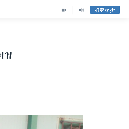
ብቐጥታ
ዛ
ዛዝ