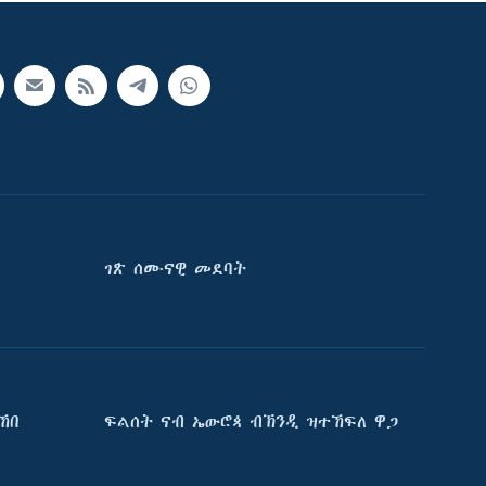
ገጽ ሰሙናዊ መደባት
ኸበ
ፍልሰት ናብ ኤውሮጳ ብኽንዲ ዝተኸፍለ ዋጋ