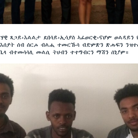
ሃዊ ጸጋይ፡እልልታ ደበሳይ፡ኢሳያስ ኣፈወርቂ፡ናሆም ወልዳይን 
ንእሰያት ሰብ ሰርሖ ብልሒ ተመርኹሳ ብድምጽን ጽሑፍን ንዝተ
ላ ብተመሳሳሊ መልሲ ትህብን ተተግብርን ማሽን ሰኒዖም።