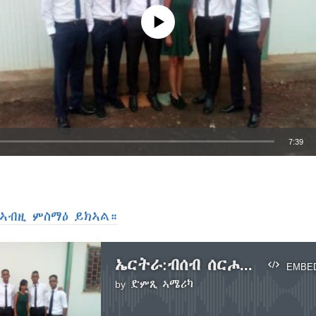
No media source currently available
7:39
EMBED
ኣብዚ ምስማዕ ይክኣል።
ኤርትራ:ብሰብ ሰርሖ ብልሒ ተሓጊዛ ብድምጽን ጽሑፍን ንዝተውሃባ ትእዛዝ ተተግብር ማሽን ተሰኒዓ
EMBE
by
ድምጺ ኣሜሪካ
No media source currently available