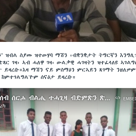
ሽን” ዝብል ስያመ ዝተውሃባ ማሽን ፡ብቋንቋታት ትግርኛን እንግሊ
ጽጻር ገዛ፡ ኣብ ሓለዋ ገዛ፡ ውልቃዊ ሓገዛትን ዝተፈላለዩ ኣገል
ታ ይዛረቡ።እዛ ማሽን ናይ ምስማዕን ምርኣይን ጸገማት ንዘለዎም
 ከምተገልግል’ዮም ሰናዕታ ይዛረቡ።
ኤርትራ:ብሰብ ሰርሖ ብልሒ ተሓጊዛ ብድምጽን ጽሑፍን ንዝተውሃባ ትእዛዝ ተተግብር ማሽን ተሰኒዓ
EMBE
ሪካ