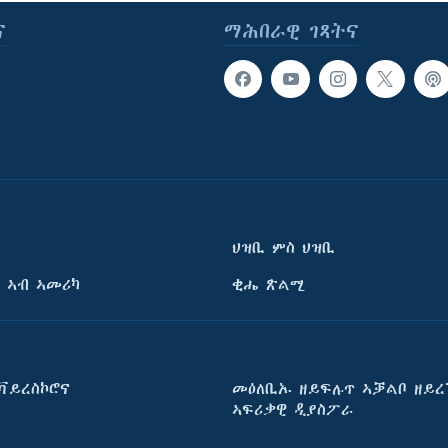
ና
ማሕበራዊ ገጻትና
ህዝቢ ምስ ህዝቢ
 ኣብ ኣመሪካ
ቂሔ ጽልሚ
ቫይረስኮሮና
መዕለቢኡ ዘይፍሉጥ ኣቓልቦ ዘይረ
ኣፍሪቃዊ ዲያስፖራ