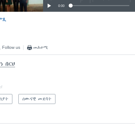
0:00
ምጺ
EMBED
Follow us
መሕተሚ
ነ በርሀ
of
ሰያት
ሰሙናዊ መደባት