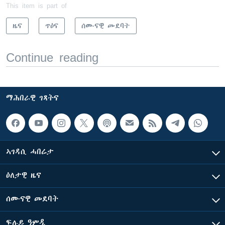
This item is part of
ዜና
ጥዕና
ሰሙናዊ መደባት
Continue reading
ማሕበራዊ ገጻትና
ኣገዳሲ ሓበሬታ
ዕለታዊ ዜና
ሰሙናዊ መደባት
ፍሉይ ዓምዲ