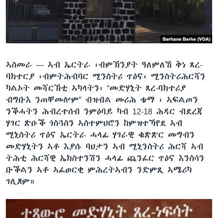
ቂሔ ጽልሚ
ቋንቋታት
ኣስመራ —
ኣብ ኤርትራ ፡ብምኽንያት ዓለምለኸ ቅነ ጸረ-
ባክተርያ ፡ብምትሕብባር ሚንስትሪ ጥዕና፡ ሚንስትሪሕርሻን
ካልኦት መሻርኽቲ ኣካላትን፡ “መድሃኒት ጸረ-ባክተሪያ
ብግቡእ ንጠቐመሎም” ብዝብል መሪሕ ቴማ ፡ ኣፍልጦን
ንቕሓትን ሕብረተሰብ ንምዕባይ ካብ 12-18 ሕዳር ብደረጃ
ሃገር ጽዑቕ ጎስጓስን ኣስተምህሮን ከምዝተኻየደ ኣብ
ሚኒስትሪ ጥዕና ኤርትራ ሓላፊ ሃገራዊ ቁጽጽር መግብን
መድሃኒትን ኣቶ እያሱ ባህታን ኣብ ሚኒንስትሪ ሕርሻ ኣብ
ትሕቲ ሕርሻዊ ኤክስተንሽን ሓላፊ ጨንፈር ጥዕና እንስሳን
ቡቕልን ኣቶ ኣፈወርቂ ምሕረትኣብን ንድምጺ ኣሜሪካ
ገሊጾም።