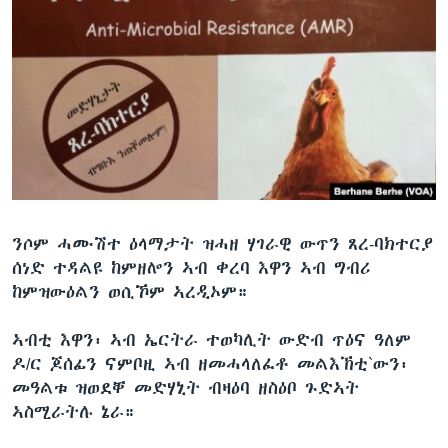
ንሶም ሓሙሽተ ዕላማታት ዝሓዘ ሃገራዊ ውጥን ጸረ-ባክተርያ
ሰነድ ተዳልዩ ከምዘሎን ኣብ ቀረባ እዋን ኣብ ግብሪ
ከምዝውዕልን ወሲኾም ኣረዲኦም።
ኣብቲ እዋን፡ ኣብ ኤርትራ ተወካሊት ውድብ ጥዕና ዓለም
ዶ/ር ጆሰፊን ናምቦዚ ኣብ ዘመሓላለፈቶ መልእኽቲ`ውን፡
መዓልቱ ዝወደቐ መድሃኒት ብዛዕባ ዘስዕቦ ጉድኣት
ኣስሚራትሉ ኔራ።