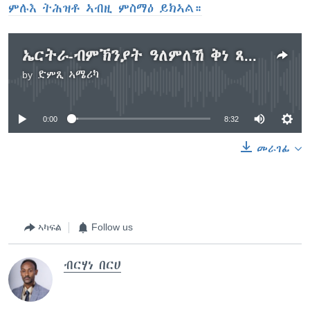
ምሉእ ትሕዝቶ ኣብዚ ምስማዕ ይክኣል።
ኤርትራ-ብምኽንያት ዓለምለኸ ቅነ ጸረ-ባክተርያ ጎስጓስ ተኻይዱ
by
ድምጺ ኣሜሪካ
No media source currently available
0:00
8:32
መራገፊ
ኣካፍል
Follow us
ብርሃነ በርሀ