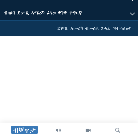
ብዛዕባ ድምጺ ኣሜሪካ ፈነወ ቋንቋ ትግርኛ
ድምጺ ኣመሪካ ብመሰል ጸሓፊ ዝተሓለወዩ።
ብቐጥታ