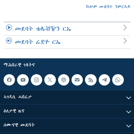
ኩሎም መደባት ንምርኣይ
መደባት ቴሌቭዥን ርኤ
መደባት ሬድዮ ርኤ
ማሕበራዊ ገጻትና
ኣገዳሲ ሓበሬታ
ዕለታዊ ዜና
ሰሙናዊ መደባት