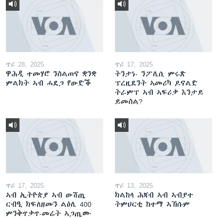
ጥሪ 28, 2025
ጥሪ 17, 2025
ዋሕዲ ተመሃሮ ንስልጠና ቋንቋ
ትንታነ- ንፖሊሲ ምሩጽ
ምልክት ኣብ ሓደጋ የውድቕ
ፕረዚደንት ኣመሪካ ዶናልድ
ትራምፕ ኣብ ኣፍሪቃ እንታይ
ይመስል?
ጥሪ 17, 2025
ጥሪ 13, 2025
ኣብ ኢትዮጵያ ኣብ ውሽጢ
ክልከላ ሕጃብ ኣብ ኣብያተ
ርብዒ ክፍለዘመን ልዕሊ 400
ትምህርቲ ከተማ ኣኽሱም
ምንቅጥቃጥ-መሬት ኣጋጢሙ