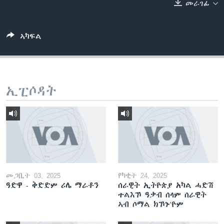
መራገፊ
ቂሔ ጽልሚ
ቋንቋታት
ኣካፍል
ኢፒሶዳት
መጋቢት 03, 2025
የካቲት 24, 2025
ዓድዋ - ቅድድም ሪሌ ማራቶን
ሰራዊት ኢትዮጵያ አካል ሓድሽ
ተልእኾ ዓቃብ ሰላም ሰራዊት
ኣብ ሶማል ክኾኑ'ዮም