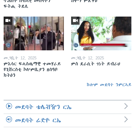
ጥሕሰት ሰብኣዊ መሰላትን
ከተማ ምጽዋዕ
ፍትሒ ትደሊ
መጋቢት 12, 2025
መጋቢት 12, 2025
ምእሳር ፍልስጤማዊ ተመሃራይ
ምስ ደራሲት ገነት ይብራህ
ዩኒቨርስቲ ኮሎምቢያን ዘስዓቦ
ክትዕን
ኩሎም መደባት ንምርኣይ
መደባት ቴሌቭዥን ርኤ
መደባት ሬድዮ ርኤ