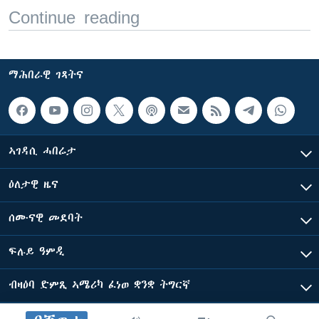
Continue reading
ማሕበራዊ ገጻትና
ኣገዳሲ ሓበሬታ
ዕለታዊ ዜና
ሰሙናዊ መደባት
ፍሉይ ዓምዲ
ብዛዕባ ድምጺ ኣሜሪካ ፈነወ ቋንቋ ትግርኛ