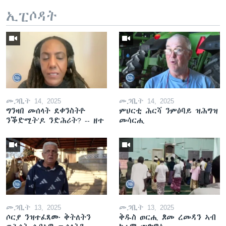
ኢፒሶዳት
መጋቢት 14, 2025
መጋቢት 14, 2025
ግንዛበ መሰላት ደቀንስትዮ
ምህርቲ ሕርሻ ንምዕባይ ዝሕግዝ
ንቕድሚት'ዶ ንድሕሪት? -- ዘተ
መሳርሒ
መጋቢት 13, 2025
መጋቢት 13, 2025
ሶርያ ንዝተፈጸሙ ቅትለትን
ቅዱስ ወርሒ ጾመ ረመዳን ኣብ