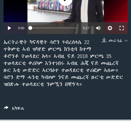
ቂሔ ጽልሚ
ቋንቋታት
0:00
5:27
መራገፊ
ኤርትራዊት ካናዳዊት ሳሮን ገብረስላሴ 22
ጥቅምቲ ኣብ ዝካየድ ምርጫ ከንቲባ ከተማ
ቶሮንቶ ትወዳደር አላ። ኣብዚ ናይ 2018 ምርጫ 35
ተወዳደርቲ ቀሪቦም እንተነበሩ ኣብዚ ሕጂ ናይ መጨረሻ
ዙር እቲ ውድድር ኣርባዕተ ተወዳደርቲ ተሪፎም ኣለው።
ሳሮን ድማ ሓንቲ ካብዞም ንናይ መጨረሻ ዙር’ቲ ውድድር
ዝበጽሑ ተወዳደርቲ ንምዃን በቒዓ’ላ።
ኣካፍል