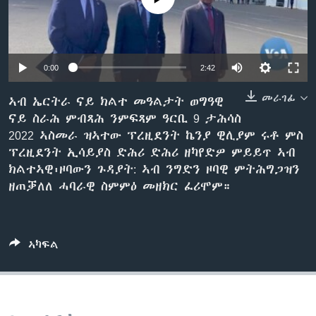
ቂሔ ጽልሚ
ቋንቋታት
0:00
2:42
መራገፊ
ኣብ ኤርትራ ናይ ክልተ መዓልታት ወግዓዊ
ናይ ስራሕ ምብጻሕ ንምፍጻም ዓርቢ 9 ታሕሳስ
2022 ኣስመራ ዝኣተው ፕረዚደንት ኬንያ ዊሊያም ሩቶ ምስ
ፕረዚደንት ኢሳይያስ ድሕሪ ድሕሪ ዘካየድዎ ምይይጥ ኣብ
ክልተኣዊ፡ዞባውን ጉዳያት: ኣብ ንግድን ዞባዊ ምትሕግጋዝን
ዘጠቓለለ ሓባራዊ ስምምዕ መዘክር ፈሪሞም።
ኣካፍል