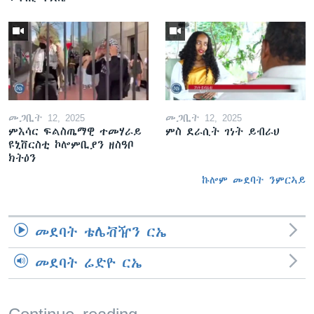
መጋቢት 12, 2025
መጋቢት 12, 2025
ምእሳር ፍልስጤማዊ ተመሃራይ
ምስ ደራሲት ገነት ይብራህ
ዩኒቨርስቲ ኮሎምቢያን ዘስዓቦ
ክትዕን
ኩሎም መደባት ንምርኣይ
መደባት ቴሌቭዥን ርኤ
መደባት ሬድዮ ርኤ