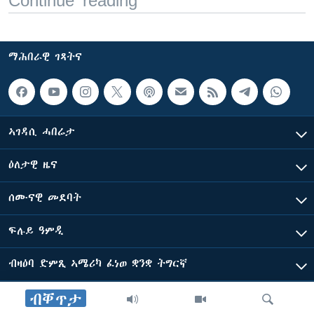
Continue reading
ማሕበራዊ ገጻትና
ኣገዳሲ ሓበሬታ
ዕለታዊ ዜና
ሰሙናዊ መደባት
ፍሉይ ዓምዲ
ብዛዕባ ድምጺ ኣሜሪካ ፈነወ ቋንቋ ትግርኛ
ብቐጥታ
ድምጺ ኣመሪካ ብመሰል ጸሓፊ ዝተሓለወዩ።