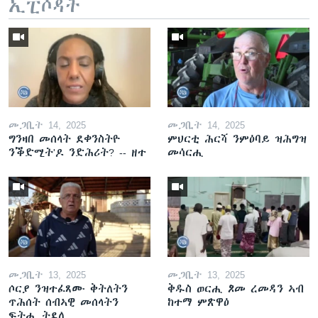
ኢፒሶዳት
መጋቢት 14, 2025
መጋቢት 14, 2025
ግንዛበ መሰላት ደቀንስትዮ
ምህርቲ ሕርሻ ንምዕባይ ዝሕግዝ
ንቕድሚት'ዶ ንድሕሪት? -- ዘተ
መሳርሒ
መጋቢት 13, 2025
መጋቢት 13, 2025
ሶርያ ንዝተፈጸሙ ቅትለትን
ቅዱስ ወርሒ ጾመ ረመዳን ኣብ
ጥሕሰት ሰብኣዊ መሰላትን
ከተማ ምጽዋዕ
ፍትሒ ትደሊ