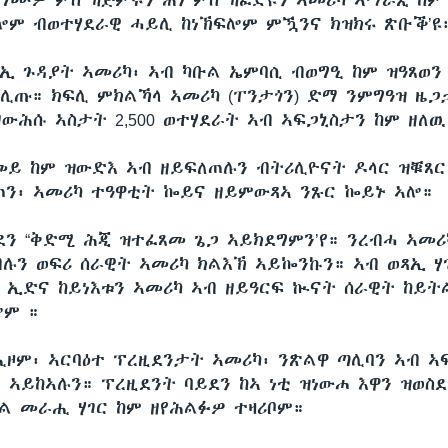
ግሙዎ ምስ ዝጅምሩን ሕነ ምስ ዝፈድዩን ኣመሪካ ኣማራጺ ከም
ሎም ብወተሃደራዊ ሓይሊ ከነኽፍሎም ምዃንና ክዝክሩ ጽቡቕ’ዩ።
ጻኢ ጉዳያት ኣመሪካ፡ ኣብ ካቡል ኤምባሲ ብወግዒ ከም ዝዓጸወን
ፍሊጡ። ክፍሊ ምክልኻላ ኣመሪካ (ፐንታጎን) ድማ ንምግዓዝ ዜጋ
ውሕሱ ኣስታት 2,500 ወተሃደራት ኣብ ኣፍጋኒስታን ከም ዘለ
መይ ከም ዝውድእ ኣብ ዘይፍለጠሉን ብትሪሊዮናት ዶላር ዝቑጸር
ን፡ ኣመሪካ ተዓዋቲት ኰይና ዘይምውጻኣ ንጹር ኰይኑ ኣሎ።
ደን “ቅድሚ ሕጂ ዝተፈጸመ ጌጋ ኣይክደግምን’የ። ንረብሓ ኣመሪ
ሉን ወፍሪ ሰራዊት ኣመሪካ ክልእኽ ኣይኰንኩን። ኣብ ወጻኢ ሃ
ኢድና ከይነእቱን ኣመሪካ ኣብ ዘይዓርፍ ኲናት ሰራዊት ከይት
ሎም ።
ትሒዞም፡ ኣርባዕተ ፕረዚደንታት ኣመሪካ፡ ንጽልዋ ጣሊባን ኣብ ኣ
ኣይከኣሉን። ፕረዚደንት ባይደን ከኣ ነቲ ዝነውሐ እዋን ዝወስደ 
ል መራሒ ሃገር ከም ዘየሕልፉዎ ተዛሪቦም።