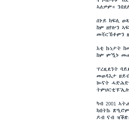
ተግባራቶም ክደ
ኣለዎም። ንበደ
ሰኑይ ክፍሊ ወ
ከም ዘየሎን ኣ
መሻርኽቶምን ዘ
እቲ ኩነታት ከ
ከም ምዃኑ መጠ
ፕረዚደንት ባይ
መወዳእታ ዘይብ
ኲናት ሓድሕድ 
ትምህርቲ’ዩ”ኢ
ካብ 2001 ኣ
ክበትኩ ጽዒሮም 
ዶብ ናብ ዝቕጽ