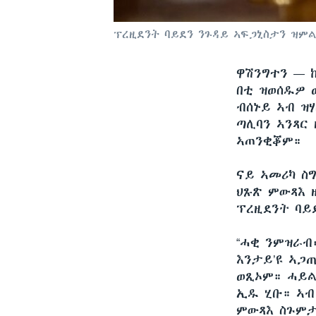
ፕረዚደንት ባይደን ንጉዳይ ኣፍጋኒስታን ዝምል
ዋሽንግተን —
በቲ ዝወሰዱዎ 
ብሰኑይ ኣብ ዝ
ጣሊባን ኣንጻር
ኣጠንቂቖም።
ናይ ኣመሪካ ስ
ህጹጽ ምውጻእ 
ፕረዚደንት ባይ
“ሓቂ ንምዝራብ
እንታይ’ዩ ኣጋ
ወጺኦም። ሓይል
ኢዱ ሂቡ። ኣብ
ምውጻእ ስጉምታ