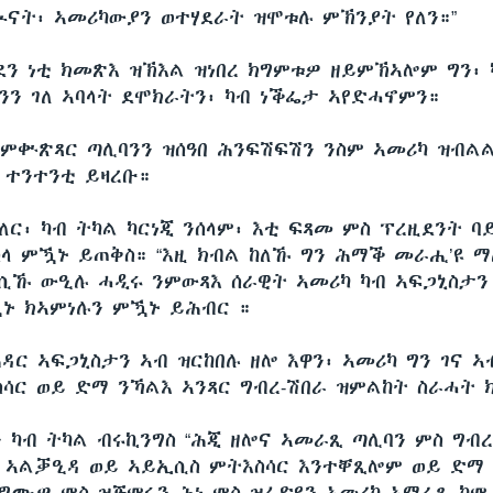
ኲናት፡ ኣመሪካውያን ወተሃደራት ዝሞቱሉ ምኽንያት የለን።”
ደን ነቲ ክመጽእ ዝኽእል ዝነበረ ክግምቱዎ ዘይምኽኣሎም ግን፡ 
ንን ገለ ኣባላት ደሞክራትን፡ ካብ ነቕፌታ ኣየድሓኖምን።
ምቍጽጻር ጣሊባንን ዝሰዓበ ሕንፍሽፍሽን ንስም ኣመሪካ ዝብልል
 ተንተንቲ ይዛረቡ።
ለር፡ ካብ ትካል ካርነጂ ንሰላም፡ እቲ ፍጻመ ምስ ፕረዚደንት ባ
በሰላ ምዃኑ ይጠቅስ። “እዚ ክብል ከለኹ ግን ሕማቕ መራሒ’ዩ ማ
ወሲኹ ውዒሉ ሓዲሩ ንምውጻእ ሰራዊት ኣመሪካ ካብ ኣፍጋኒስታን
ዃኑ ክኣምነሉን ምዃኑ ይሕብር ።
ዳር ኣፍጋኒስታን ኣብ ዝርከበሉ ዘሎ እዋን፡ ኣመሪካ ግን ገና ኣ
ሳር ወይ ድማ ንኻልእ ኣንጻር ግብረ-ሽበራ ዝምልከት ስራሓት ክ
ን ካብ ትካል ብሩኪንግስ “ሕጂ ዘሎና ኣመራጺ ጣሊባን ምስ ግብ
 ኣልቓዒዳ ወይ ኣይኢሲስ ምትእስሳር እንተቐጺሎም ወይ ድማ 