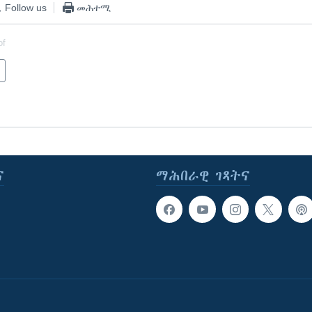
Follow us
መሕተሚ
of
ና
ማሕበራዊ ገጻትና