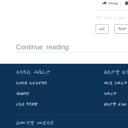
ኣካፍል
This item is part 
ዜና
ዓለም
Continue reading
ኣገዳሲ ሓበሬታ
ዕለታዊ ዜ
ኣገባብ ኣተኣናግዳ
ቀርኒ ኣፍሪቃ
ብዛዕባና
ኣፍሪቃ
ርእሰ ዓንቀጽ
ዕለታዊ ፈነወ
ሰሙናዊ መደባት