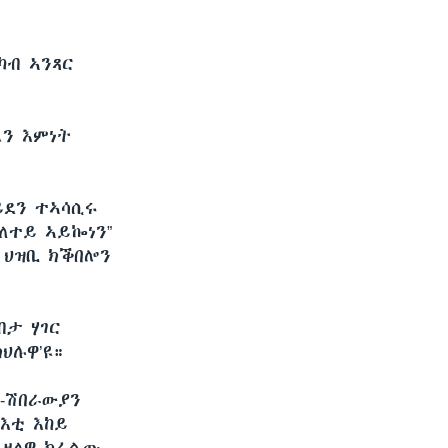
ካብ ኣንጻር
ን እምነት
ይደን ተኣሳሲሩ
ለተይ ኣይኰነን”
 ህዝቢ ክቕበሎን
ብታ ሃገር
ህሉዋ’ዩ።
ረ-ሽበራውያን
እቲ እከይ