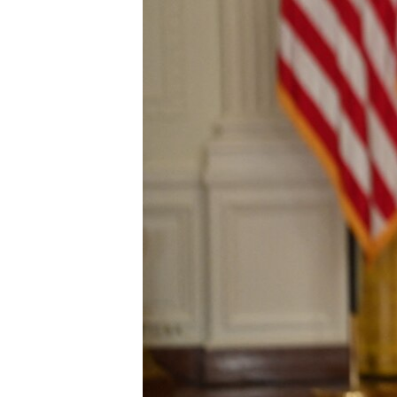
ቂሔ ጽልሚ