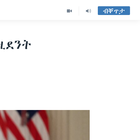
ብቐጥታ
ዚደንት