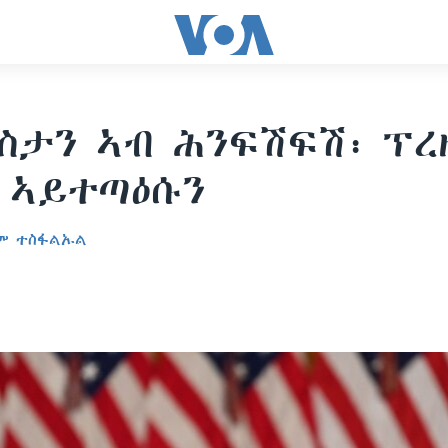
ስታን ኣብ ሕንፍሽፍሽ፡ ፕረ
 ኣይተጣዕሱን
ም ተስፋልኡል