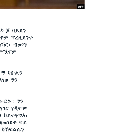
ካ ጆ ባይደን
እቶም ፕረዚደንት
ኻር፡ ብወገን
 ምዃኖም
ተማ ካቡልን
ሃለወ ግን
ኰይኑ። ግን
ሃገር ሃዲሞም
 ከይተዋግአ፡
ዝወሰደቶ ናይ
 ክኸፍልሉን