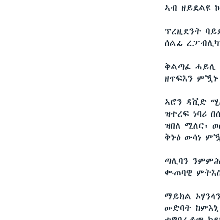
ኣብ ዘይደልዩ 
ፕረዚደንት ባይ
ሰልፊ ረፓብሊካ
ቅልጣፈ ሓይሊ 
ዘጥፍእን ምዃኑ
ኣሮን ዳቪድ ሚ
ዝተረፍ ነባሪ 
ዝበለ ሚለር፡ 
ቅኑዕ ውሳነ ም
ጣሊባን ንምምሕ
ቍጠባዊ ምትእስ
ማይክል ኦሃንላ
ውድባት ከምእኒ