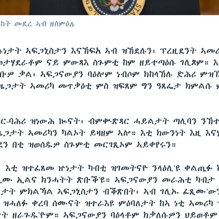
ከት መደረ ኣብ ዘስምዕሉ
ኩነታት ኣፍጋኒስታን እናኸፍአ ኣብ ዝኸደሉን፡ ፕረዚደንት ኣመሪ
ወታሃደራቶም ናይ ምውጻእ ስጉምቲ ከም ዘይተጣዕሱ ገሊጾም። 
ሃቡዎ ቃል፡ ኣፍጋናውያን ባዕሎም ነብሶም ክከላኸሉ ድሕሪ ምዝኽ
 ዜጋታት ኣመሪካ መጥቃዕቲ ምስ ዝፍጸም ግን ዓጸፌታ ክምልሱ
ግር-ባሕሪ ዝነውሕ ኲናት፡ ብምቍጽጻር ሓይልታት ጣሊባን ንኸ
ዜጋታት ኣመሪካን ካልኦት ይዛዘም ኣሎ። እቲ ክውንነት እዚ እና
ደን በቲ ዝወሰዱዎ ስጉምቲ መርገጺኦም ኣይቀየሩን።
፡ እቲ ዝተፈጸመ ኵነታት ካብቲ ዝገመትናዮ ንላዕሊ’ዩ ቀልጢፉ 
ጢሙ ኢልና ክንሓትት ጽቡቕ’ዩ። ኣፍጋናውያን መራሕቲ ካብታ 
ታት ምክልኻል ኣፍጋኒስታን ብቕጽበት፡ ኣብ ገሊኡ ፈጺሙ’ውን
 ዝሓለፉ ቀረባ ሰሙናት ዝተራእዩ ምዕባለታት ከኣ ነቲ ኣመሪካ 
ት ዘራጉዱ’ዮም። ኣፍጋናውያን ባዕላቶም ክቃለሱዎን ህይወቶም