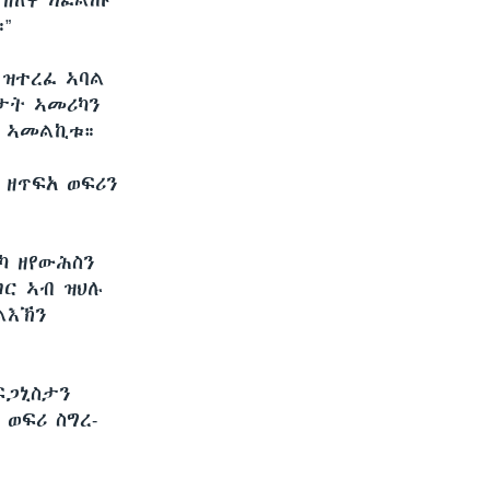
 ዘለዋ ክፈልጡ
”
 ዝተረፈ ኣባል
ታት ኣመሪካን
ዉ ኣመልኪቱ።
 ዘጥፍአ ወፍሪን
ካ ዘየውሕስን
ገር ኣብ ዝህሉ
ልእኽን
ፍጋኒስታን
ወፍሪ ስግረ-