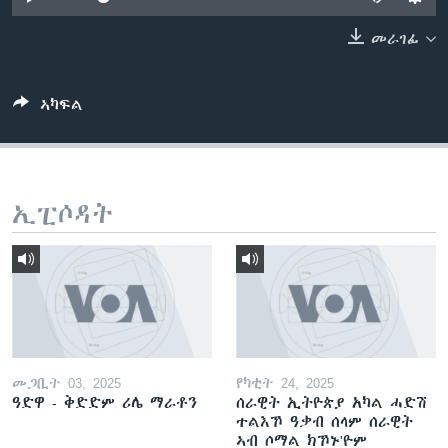
ቂሔ ጽልሚ
ቋንቋታት
መራገፊ
ኣካፍል
ኢፒሶዳት
መጋቢት 03, 2025
የካቲት 24, 2025
ዓድዋ - ቅድድም ሪሌ ማራቶን
ሰራዊት ኢትዮጵያ አካል ሓድሽ
ተልእኾ ዓቃብ ሰላም ሰራዊት
ኣብ ሶማል ክኾኑ'ዮም