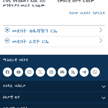
ርብዒ ክፍለዘመን ልዕሊ 400
ትምህርቲ ከተማ ኣኽሱም
ምንቅጥቃጥ-መሬት ኣጋጢሙ
ኩሎም መደባት ንምርኣይ
መደባት ቴሌቭዥን ርኤ
መደባት ሬድዮ ርኤ
ማሕበራዊ ገጻትና
ኣገዳሲ ሓበሬታ
ዕለታዊ ዜና