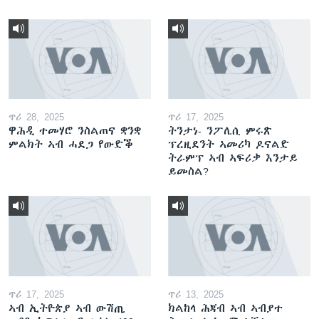
ጥሪ 28, 2025
ጥሪ 17, 2025
ዋሕዲ ተመሃሮ ንስልጠና ቋንቋ
ትንታነ- ንፖሊሲ ምሩጽ
ምልክት ኣብ ሓደጋ የውድቕ
ፕረዚደንት ኣመሪካ ዶናልድ
ትራምፕ ኣብ ኣፍሪቃ እንታይ
ይመስል?
ጥሪ 17, 2025
ጥሪ 13, 2025
ኣብ ኢትዮጵያ ኣብ ውሽጢ
ክልከላ ሕጃብ ኣብ ኣብያተ