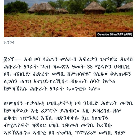
ቂሔ ጽልሚ
ቋንቋታት
ኣንጎላ
ጀነቫ —
ኣብ ዞባ ሳሕልን ምዕራብ ኣፍሪቃን ዝተካየደ ዳህሳስ
ሕቡራት ሃገራት "ኣብ ዝመጽእ ዓመት 38 ሚልዮን ህዝቢ'ዚ
ዞባ፣ ብከቢድ ሕጽረት መግቢ ከምዝሳቀዩ" ገሊጹ። ቅልጡፍን
ለጋስን ሓገዝ እተዘይተረኺቡ፣ ብዙሓት ሰባት ክሞቱ
ከምዝኽእሉ ሕቡራት ሃገራት ኣጠንቂቁ ኣሎ።
ሎምዘበን ተቃላዕቲ ህዝቢታት’ቲ ዞባ ንከቢድ ሕጽረት መግቢ
ከምዝቃልዑ እቲ ሪፖርት ይሕብር። እዚ ይዝረበሉ ዘሎ
ወቅቲ፣ ዝተዓቆረ እኽሊ ዝጽንቀቀሉ ጊዜ ስለዝኾነ
ብሚልዮናት ዝቑጸር ህዝቢ ዝቅመስ መግቢ ክረኽቡ
ኣይኽእሉን። ኣብ’ቲ ዞባ ተወካሊ ፕሮግራም መግቢ ዓለም