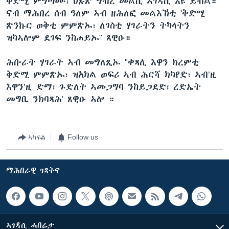
ቅድሚ ምግጣሙ፣ ህጹጽ ግብረ መልሲ ኣገዳሲ እዩ ይብል።
ናብ ማሕበረ ሰብ ዓለም ኣብ ዘሕለፎ መልእኽቲ 'ቅድሚ
ጽንኩር ወቅቲ ምምጽኡ፣ ለገስቲ ሃገራትን ትካላትን
ዝካኣሎም ደገፍ ንከሐይኡ" ጸዊዑ።
ሕቡራት ሃገራት ኣብ መግለጺኡ "ቀጻሊ እዋን ክረምቲ
ቅድሚ ምምጽኡ፣ ዝአክል ወፍሪ ኣብ ሕርሻ ክካየድ፣ ኣብ’ዚ
እዋን’ዚ ድማ፣ ጉድለት ኣመጋግባ ንከይጋደድ፣ ረድኤት
መግቢ ንክባጻሕ' ጸዊዑ ኣሎ ።
ኣካፍል
Follow us
ማሕበራዊ ገጻትና
ኣገዳሲ ሓበሬታ