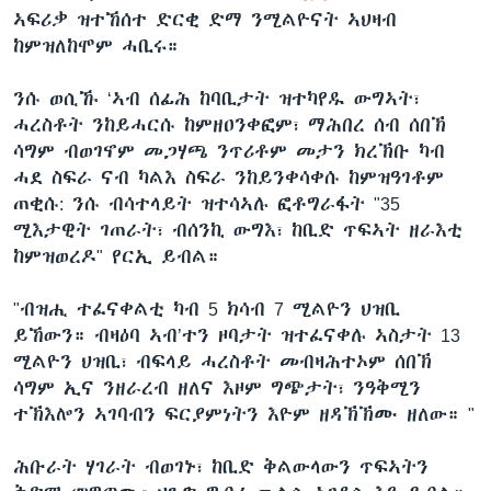
ኣፍሪቃ ዝተኸሰተ ድርቂ ድማ ንሚልዮናት ኣህዛብ
ከምዝለከሞም ሓቢሩ።
ንሱ ወሲኹ ‘ኣብ ሰፊሕ ከባቢታት ዝተካየዱ ውግኣት፣
ሓረስቶት ንከይሓርሱ ከምዘዐንቀፎም፣ ማሕበረ ሰብ ሰበኽ
ሳግም ብወገኖም መጋሃጫ ንጥሪቶም መታን ክረኽቡ ካብ
ሓደ ስፍራ ናብ ካልእ ስፍራ ንከይንቀሳቀሱ ከምዝዓገቶም
ጠቂሱ: ንሱ ብሳተላይት ዝተሳኣሉ ፎቶግራፋት "35
ሚእታዊት ገጠራት፣ ብሰንኪ ውግእ፣ ከቢድ ጥፍኣት ዘራእቲ
ከምዝወረዶ" የርኢ ይብል።
"ብዝሒ ተፈናቀልቲ ካብ 5 ክሳብ 7 ሚልዮን ህዝቢ
ይኸውን። ብዛዕባ ኣብ’ተን ዞባታት ዝተፈናቀሉ ኣስታት 13
ሚልዮን ህዝቢ፣ ብፍላይ ሓረስቶት መብዛሕተኦም ሰበኽ
ሳግም ኢና ንዘራረብ ዘለና እዞም ግጭታት፣ ንዓቅሚን
ተኽእሎን ኣገባብን ፍርያምነትን እዮም ዘዳኽኽሙ ዘለው። "
ሕቡራት ሃገራት ብወገኑ፣ ከቢድ ቅልውላውን ጥፍኣትን