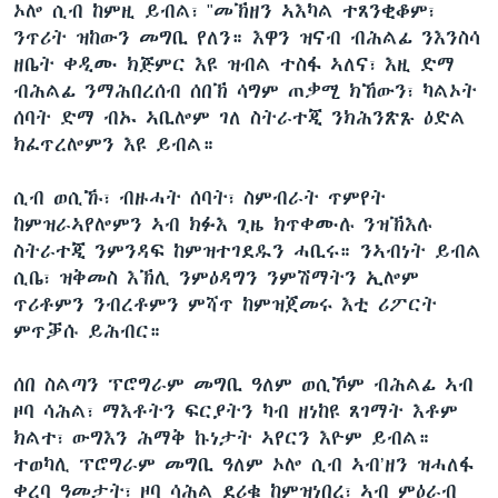
ኦሎ ሲብ ከምዚ ይብል፣ "መኽዘን ኣእካል ተጸንቂቆም፣
ንጥሪት ዝከውን መግቢ የለን። እዋን ዝናብ ብሕልፊ ንእንስሳ
ዘቤት ቀዲሙ ክጅምር እዩ ዝብል ተስፋ ኣለና፣ እዚ ድማ
ብሕልፊ ንማሕበረሰብ ሰበኽ ሳግም ጠቃሚ ክኸውን፣ ካልኦት
ሰባት ድማ ብኡ ኣቢሎም ገለ ስትራተጂ ንክሕንጽጹ ዕድል
ክፈጥረሎምን እዩ ይብል።
ሲብ ወሲኹ፣ ብዙሓት ሰባት፣ ስምብራት ጥምየት
ከምዝራኣየሎምን ኣብ ክፉእ ጊዜ ክጥቀሙሉ ንዝኽእሉ
ስትራተጂ ንምንዳፍ ከምዝተገደዱን ሓቢሩ። ንኣብነት ይብል
ሲቤ፣ ዝቅመስ እኽሊ ንምዕዳግን ንምሽማትን ኢሎም
ጥሪቶምን ንብረቶምን ምሻጥ ከምዝጀመሩ እቲ ሪፖርት
ምጥቓሱ ይሕብር።
ሰበ ስልጣን ፕሮግራም መግቢ ዓለም ወሲኾም ብሕልፊ ኣብ
ዞባ ሳሕል፣ ማእቶትን ፍርያትን ካብ ዘነከዩ ጸገማት እቶም
ክልተ፣ ውግእን ሕማቅ ኩነታት ኣየርን እዮም ይብል።
ተወካሊ ፕሮግራም መግቢ ዓለም ኦሎ ሲብ ኣብ’ዘን ዝሓለፋ
ቀረባ ዓመታት፣ ዞባ ሳሕል ደሪቁ ከምዝነበረ፣ ኣብ ምዕራብ