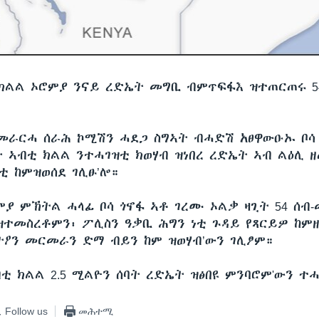
ክልል ኦሮምያ ንናይ ረድኤት መግቢ ብምጥፍፋእ ዝተጠርጠሩ 5
መራርሓ ሰራሕ ኮሚሽን ሓደጋ ስግኣት ብሓድሽ አፀዋውዑኡ ቦሳ
 ኣብቲ ክልል ንተሓገዝቲ ክወሃብ ዝነበረ ረድኤት ኣብ ልዕሊ ዘ
ቲ ከምዝወሰደ ገሊፁ’ሎ።
ምያ ምኽትል ሓላፊ ቦሳ ጎኖፋ ኣቶ ገረሙ ኦልቃ ዛጊት 54 ሰብ-
ዝተመስረቶምን፡ ፖሊስን ዓቃቢ ሕግን ነቲ ጉዳይ የጻርይዎ ከም
ዖን መርመራን ድማ ብይን ከም ዝወሃብ’ውን ገሊፆም።
ቲ ክልል 2.5 ሚልዮን ሰባት ረድኤት ዝፅበዩ ምንባሮም'ውን ተ
Follow us
መሕተሚ