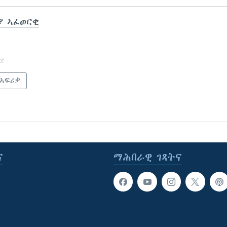
ያ ኣፈወርቂ
of
 ኣፍሪቃ
ና
ማሕበራዊ ገጻትና