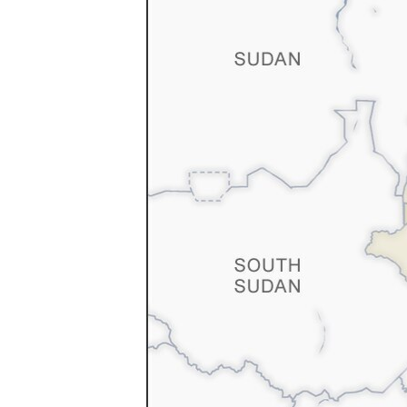
ቂሔ ጽልሚ