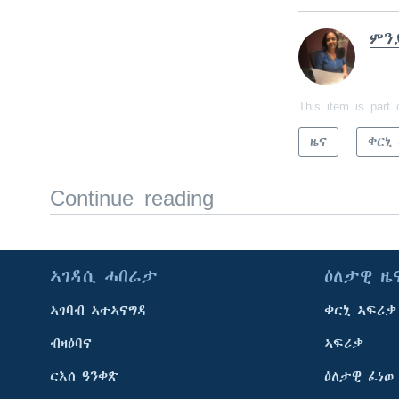
ምን
This item is part 
ዜና
ቀርኒ
Continue reading
ኣገዳሲ ሓበሬታ
ዕለታዊ ዜ
ኣገባብ ኣተኣናግዳ
ቀርኒ ኣፍሪቃ
ብዛዕባና
ኣፍሪቃ
ርእሰ ዓንቀጽ
ዕለታዊ ፈነወ