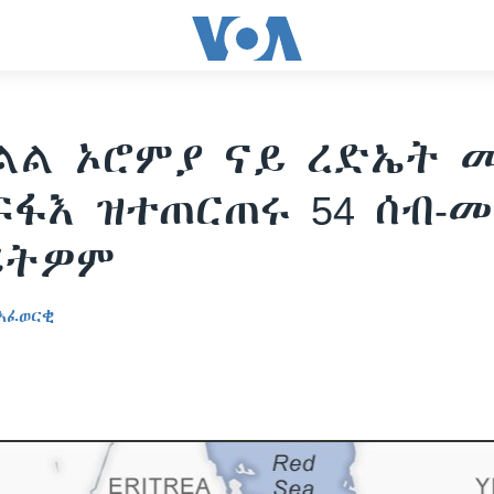
ልል ኦሮምያ ናይ ረድኤት 
ፋእ ዝተጠርጠሩ 54 ሰብ-መ
ሪትዎም
ኣፈወርቂ