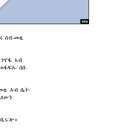
4 ሰብ-መዚ
 ጎኖፋ ኣብ
ጠፋፍኡ ሰበ-
መዚ ኣብ ቤት-
ዘለውን
ሓቢሩ'ሎ።