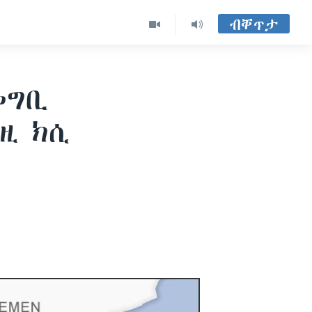
ብቐጥታ
መግቢ
ዚ ክሲ