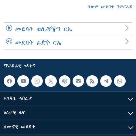
ኩሎም መደባት ንምርኣይ
መደባት ቴሌቭዥን ርኤ
መደባት ሬድዮ ርኤ
ማሕበራዊ ገጻትና
ኣገዳሲ ሓበሬታ
ዕለታዊ ዜና
ሰሙናዊ መደባት