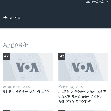
መራገፊ
ቂሔ ጽልሚ
ቋንቋታት
ኣካፍል
ኢፒሶዳት
መጋቢት 03, 2025
የካቲት 24, 2025
ዓድዋ - ቅድድም ሪሌ ማራቶን
ሰራዊት ኢትዮጵያ አካል ሓድሽ
ተልእኾ ዓቃብ ሰላም ሰራዊት
ኣብ ሶማል ክኾኑ'ዮም