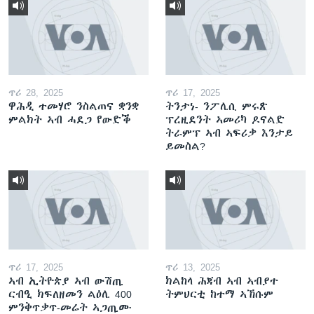
ጥሪ 28, 2025
ጥሪ 17, 2025
ዋሕዲ ተመሃሮ ንስልጠና ቋንቋ
ትንታነ- ንፖሊሲ ምሩጽ
ምልክት ኣብ ሓደጋ የውድቕ
ፕረዚደንት ኣመሪካ ዶናልድ
ትራምፕ ኣብ ኣፍሪቃ እንታይ
ይመስል?
ጥሪ 17, 2025
ጥሪ 13, 2025
ኣብ ኢትዮጵያ ኣብ ውሽጢ
ክልከላ ሕጃብ ኣብ ኣብያተ
ርብዒ ክፍለዘመን ልዕሊ 400
ትምህርቲ ከተማ ኣኽሱም
ምንቅጥቃጥ-መሬት ኣጋጢሙ