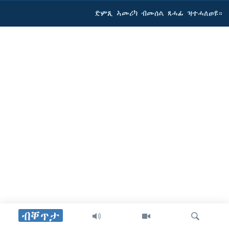
ድምጺ ኣመሪካ ብመሰል ጸሓፊ ዝተሓለወዩ።
ብቐጥታ