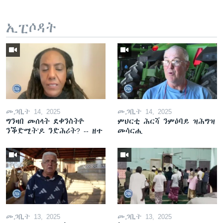
ኢፒሶዳት
መጋቢት 14, 2025
መጋቢት 14, 2025
ግንዛበ መሰላት ደቀንስትዮ
ምህርቲ ሕርሻ ንምዕባይ ዝሕግዝ
ንቕድሚት'ዶ ንድሕሪት? -- ዘተ
መሳርሒ
መጋቢት 13, 2025
መጋቢት 13, 2025