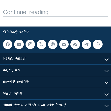
Continue reading
ማሕበራዊ ገጻትና
ኣገዳሲ ሓበሬታ
ዕለታዊ ዜና
ሰሙናዊ መደባት
ፍሉይ ዓምዲ
ብዛዕባ ድምጺ ኣሜሪካ ፈነወ ቋንቋ ትግርኛ