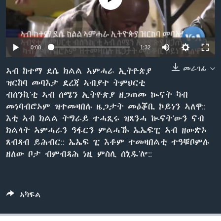
ቂሔ ጽልሚ
ቋንቋታት
0:00
1:32
መራገፊ
ኣብ ከተማ ደሴ ክልል ኣምሓራ ኢትዮጵያ
ዝርከባ መባእታ ደረጃ ኣብያተ ትምህርቲ
ብሰንኪ'ቲ ኣብ ሰሜን ኢትዮጵያ ዘጋጠመ ኲናት ካብ
መነባብሮኦም ዝተመዛበሉ ዜጋታት መዕቖቢ ኮይነን ኣለዋ::
እቲ ኣብ ክልል ትግራይ ተሓጺሩ ዝጸንሓ ኲናት'ውን ናብ
ክልላት ኣምሓራን ዓፋርን ምልሓኹ ኤኤፍፒ ኣብ ዘውጽኦ
ጸብጻብ ይሕብር:: ኤኤፍ ፒ እቶም ተመዛበልቲ ተዓቑቦምሉ
ዘለው ቦታ ብምብጻሕ ነዚ ምስሊ ሰኒዱ'ሎ::
ኣካፍል