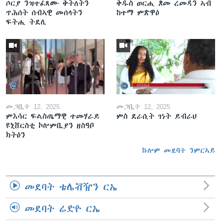
ሶርያ ንዝተፈጸሙ ቅትለትን
ቅዱስ ወርሒ ጾመ ረመዳን ኣብ
ጥሕሰት ሰብኣዊ መሰላትን
ከተማ ምጽዋዕ
ፍትሒ ትደሊ
መጋቢት 12, 2025
መጋቢት 12, 2025
ምእሳር ፍልስጤማዊ ተመሃራይ
ምስ ደራሲት ገነት ይብራህ
ዩኒቨርስቲ ኮሎምቢያን ዘስዓቦ
ክትዕን
ኩሎም መደባት ንምርኣይ
መደባት ቴሌቭዥን ርኤ
መደባት ሬድዮ ርኤ