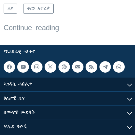
ዜና
ቀርኒ ኣፍሪቃ
Continue reading
ማሕበራዊ ገጻትና
ኣገዳሲ ሓበሬታ
ዕለታዊ ዜና
ሰሙናዊ መደባት
ፍሉይ ዓምዲ