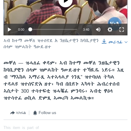
No media source currently available
ቂሔ ጽልሚ
ቋንቋታት
0:00
3:40
ኣብ ከተማ መቐለ ዝተሰናደ አ ንዘቤታዊን ከባቢያዊን
መራገፊ
ሰላም ዝምልከት ዓውደ-ዘተ
መቐለ —
ዝሓለፈ ቀዳም፡ ኣብ ከተማ መቐለ ንዘቤታዊን
ከባቢያዊን ሰላም ዝምልከት ዓውደ-ዘተ ተኻዪዱ ነይሩ። እዚ
ብ “ማእከል ኣማራጺ ኣተኣላልያ ጎንጺ” ዝተባህለ ትካል
ተዳልዩ ዝተሰናድአ ዘተ፡ ካብ በበይኑ ኣካላት ሕብረተሰብ
ኣስታት 300 ተሳተፍቲ ዝሓቘፈ ምንባሩ፡ ኣብቲ ዋዕላ
ዝተሳተፈ ወኪል ድምጺ ኣመሪካ ኣመልኪቱ።
ኣካፍል
Follow us
This item is part of