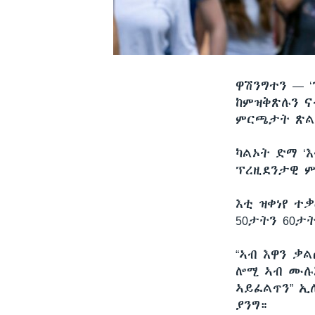
ዋሽንግተን —
ከምዝቅጽሉን ና
ምርጫታት ጽልዋ
ካልኦት ድማ ‘
ፕረዚደንታዊ ም
እቲ ዝቀነየ ተ
50ታትን 60ታ
“ኣብ እዋን ቃል
ሎሚ ኣብ ሙሉእ
ኣይፈልጥን” ኢ
ያንግ።