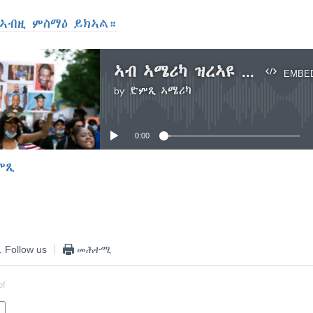
ኣብዚ ምስማዕ ይክኣል።
ኣብ ኣሜሪካ ዝረኣዩ ተቓውሞታት ኣብ ምርጫ ጽልዋ ዘሕድሩ ክኾኑ'ዮም ክብሉ ተንተንቲ ይገልጹ
EMBE
by
ድምጺ ኣሜሪካ
No media source currently available
0:00
ምጺ
EMBED
Follow us
መሕተሚ
of