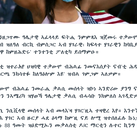
‘ንዘጋጥሙ ዓሌታዊ ኣፈላላይ ፍትሒ ንምምጻእ ዝጀመሩ ተቃው
ብ ዝለዓለ ብርኪ ብምስጋር ኣብ ሃገራዊ፣ ክፍላተ ሃገራዊን ከባ
 ከምዘሕድሩ’ ተንተንቲ ፖለቲካ ይሰማምዑ።
እቲ ዝተራአየ ህዝባዊ ተቃውሞ ብሕልፊ ንመናእሰያት ናብ’ቲ ሕ
ርጫ ንክሳተፉ ከለዓዕሎም እዩ’ ዝብል ገምጋም ኣለዎም።
ቃውሞ ብሕልፊ ንመራሒ ቃልሲ መሰላት ዝኮነ ኣንድሪው ያንግ 
ትን ንኣሜሪካ ዝሃወኻ ዓሌታዊ ቃልሲ ብሓሳቡ ንክምለስ ኣገዲድዎ
ሲ ንሲቪላዊ መሰላት ኣብ መላእ’ዛ ሃገር’ዚኣ ተዛዊረ እየ። እንተ
 ሃገር ኣብ ዙርያ ሓደ ዕላማ ከም’ዚ ናይ ሎሚ ዝተሰለፈሉ ኩነ
ሉ 88 ዓመት ዝዕድሚኡን መቃልስቲ ዶ/ር ማርቲን ሉተር ኪንግ