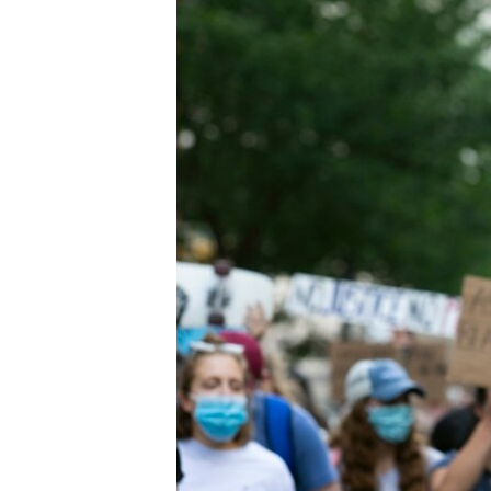
ቂሔ ጽልሚ