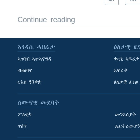
Continue reading
ኣገዳሲ ሓበሬታ
ዕለታዊ ዜ
ኣገባብ ኣተኣናግዳ
ቀርኒ ኣፍሪቃ
ብዛዕባና
ኣፍሪቃ
ርእሰ ዓንቀጽ
ዕለታዊ ፈነወ
ሰሙናዊ መደባት
ፖለቲካ
መንእሰያት
ጥዕና
ኤርትራውያን