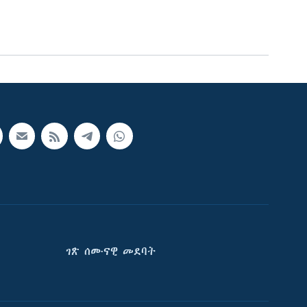
ገጽ ሰሙናዊ መደባት