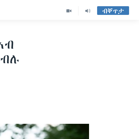
ብቐጥታ
ኣብ
ክብሉ