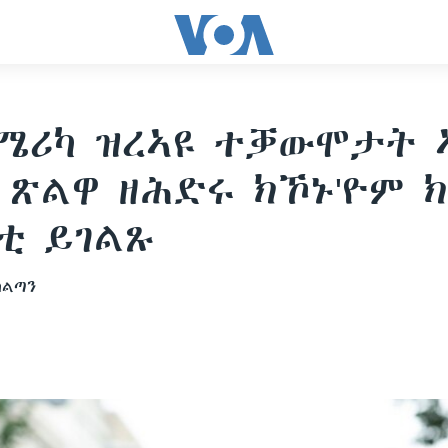
ሜሪካ ዝረኣዩ ተቓውሞታት 
ጽልዋ ዘሕድሩ ክኾኑ'ዮም 
ቲ ይገልጹ
ስልጣን