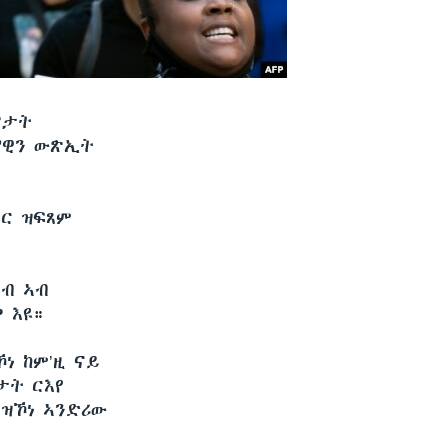
ሞታት
ቢያዊን ውጽኢት
ዳር ዝፍጸም
ናብ ኣብ
 እዩ።
ኾነ ከም’ዚ ናይ
ታት ርእየ
 ዝኾነ ኣንድሪው