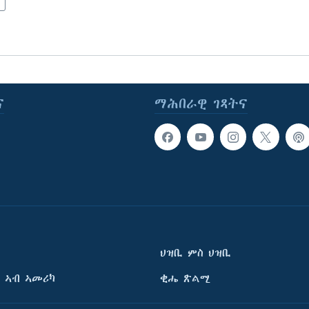
ና
ማሕበራዊ ገጻትና
ህዝቢ ምስ ህዝቢ
 ኣብ ኣመሪካ
ቂሔ ጽልሚ