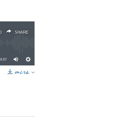
D
SHARE
6:57
መራገፊ
SHARE