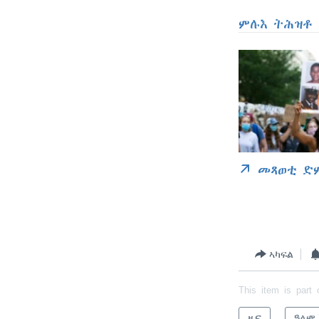
ምሉእ ትሕዝቶ 
መጻወቲ ድ
ኣካፍል
This item is part 
ዜና
ዓለም