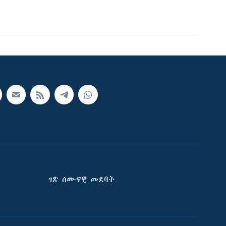
ገጽ ሰሙናዊ መደባት