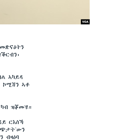
 መጽናዕትን
ዘቕርብን፡
ብል ኣካይዳ
ቲ ኮሚሽን ኣቶ
ካብ ዝቖመ'ዩ።
ዳይ ርእስኻ
ግጭታት`ውን
ን ብዛዕባ