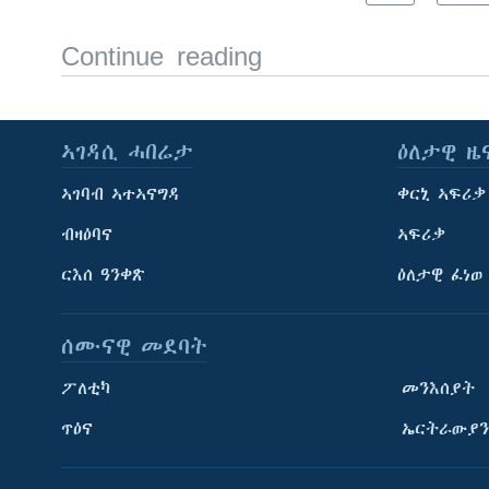
Continue reading
ኣገዳሲ ሓበሬታ
ዕለታዊ ዜ
ኣገባብ ኣተኣናግዳ
ቀርኒ ኣፍሪቃ
ብዛዕባና
ኣፍሪቃ
ርእሰ ዓንቀጽ
ዕለታዊ ፈነወ
ሰሙናዊ መደባት
ፖለቲካ
መንእሰያት
ጥዕና
ኤርትራውያን