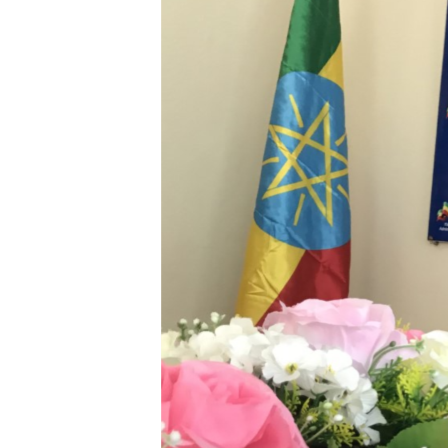
ቂሔ ጽልሚ