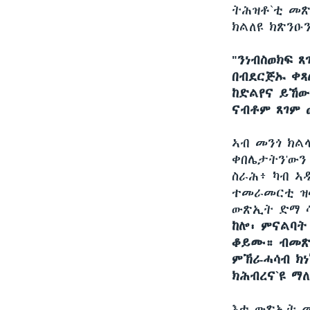
ትሕዝቶ`ቲ መጽ
ክልለዩ ክጽንዑ
"ንነብስወክፍ 
በብደርጅኡ ቀጻ
ከድልየና ይኸው
ናብቶም ጸገም 
ኣብ መንጎ ክል
ቀበሌታትን'ውን
ስራሕ፥ ካብ ኣዲ
ተመራመርቲ ዝሳ
ውጽኢት ድማ ሳ
ከሎ፡ ምናልባት
ቆይሙ። ብመጽና
ምኽሪ-ሓሳብ ክ
ክሕብረና`ዩ ማለ
እቲ ውጽኢት መ