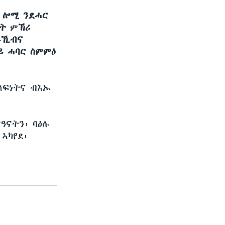
ብ ሎሚ ንደሓር
ቤት
ም​
ኽሪ
ራኺብና
ይ ሓባር ስምምዕ
ላፍነትና ብእኡ
ዓናትን፡ ባዕሉ
ኣካየደ፡