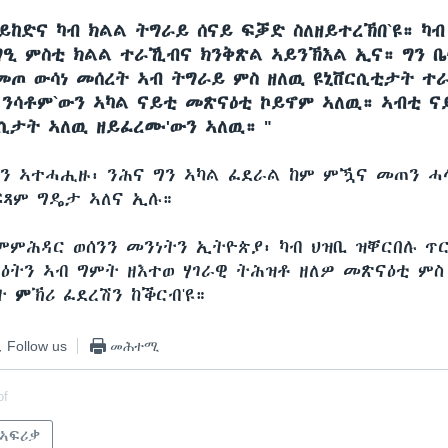
ከድና ካብ ክልል ትግራይ ሰናይ ፍቓድ ስለዘይተረኽበ`ዩ። ካ
ግዒ ምስቲ ክልል ተራኺብና ክንቅጽል ኣይንኽእል ኢና። ግን 
መጦ ውሳነ መሰረት ኣብ ትግራይ ምስ ዘለዉ ዩኒቨርሲቲታት ተ
፥ንሳቶም`ውን ኣካል ናይቲ መጽናዕቲ ኮይኖም ኣለዉ። ኣብቲ ና
ሲታት ኣለዉ ዘይፈረሙ'ውን ኣለዉ። "
ን ኣተሓሒዙ፡ ንሕና ግን ኣካል ፈደራል ከም ምዃና መጠን ሓ
ፍጻም ግዴታ ኣለና ኢሉ።
ምምሕዳር ወሰንን መንነትን ኢትዮጵያ፡ ካብ ህዝቢ ዝቐርበሉ ጥር
ዕትን ኣብ ግምት ዘእተወ ሃገራዊ ትሕዝቶ ዘለዎ መጽናዕቲ ምስ 
ቤት
ም
ኽሪ ፈደረሽን ከቕርብ'ዩ።
Follow us
መሕተሚ
of
 ኣፍሪቃ