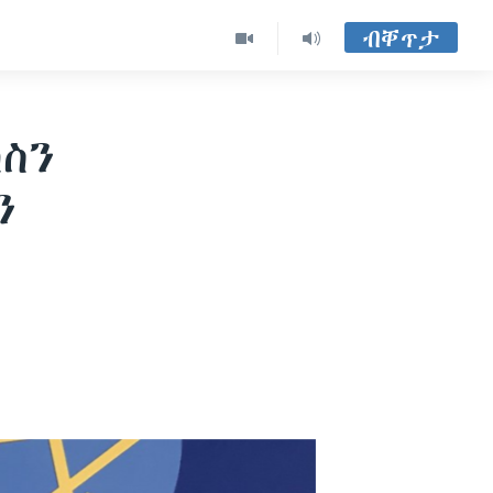
ብቐጥታ
ስን
ን