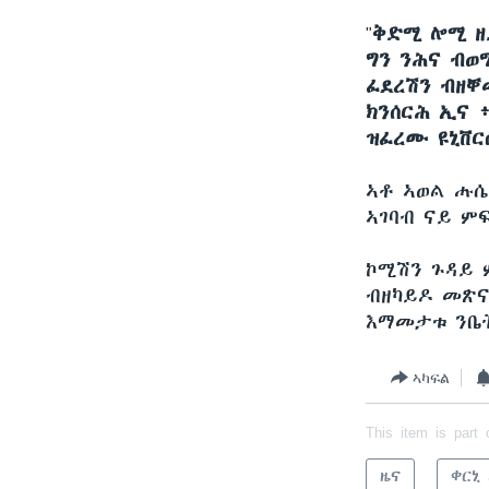
"
ቅድሚ ሎሚ ዘይ
ግን ንሕና ብወ
ፈደረሽን ብዘቐ
ክንሰርሕ ኢና 
ዝፈረሙ ዩኒቨር
ኣቶ ኣወል ሑሴ
ኣገባብ ናይ ም
ኮሚሽን ጉዳይ 
ብዘካይዶ መጽና
እማመታቱ ን
ኣካፍል
This item is part 
ዜና
ቀርኒ