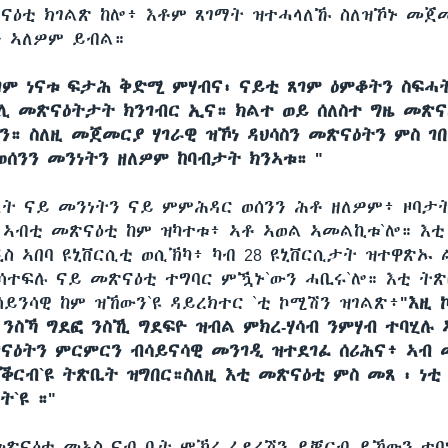
ናዕቲ ክገልጽ ከሎ፥ እቶም ጸገማት ዝተሓላለኹ ስለዝኾኑ መጀ
ን ኣለዎም ይብል።
ጸገም ነናቱ ፍታሕ ቅድሚ ምሃብና፡ ናይቲ ጸገም ዕምቆትን ስፍሓ
ሊ መጽናዕትታት ክንገብር ኢና። ክልተ ወይ ሰለስተ ግዜ መጽና
ን። ስለዚ መጀመርያ ሃገራዊ ዝኾነ ዳህሳስን መጽናዕትን ምስ ገ
ወሰንን መንነትን ዘለዎም ከባብታት ክንኣቱ። "
ላት ናይ መንነትን ናይ ምምሕዳር ወሰንን ሕቶ ዘለዎም፥ ዞባታ
 ኣብቲ መጽናዕቲ ከም ዝካተቱ፥ ኣቶ ኣወል ኣመልኪቱ`ሎ። እቲ
ስ ኣበባ ዩኒቨርሲቲ ወሲኽካ፥ ካብ 28 ዩኒቨርሲታት ዝተዋጽኡ 
ተፍሉ ናይ መጽናዕቲ ተግባር ምዃኑ`ውን ሓቢሩ`ሎ። እቲ ት
ይንሳዊ ከም ዝኸውን`ዩ ዳይረክተር `ቲ ኮሚሽን ዝገልጽ፥
"እዚ
 ንስኻ ግደፎ ንስኺ ግደፍዮ ዝብል ምክረ-ሃሳብ ንምሃብ ተባሂሉ 
ዕትን ምርምርን ብሳይናሳዊ መንገዲ ዝተደገፈ ሰሪሕና፥ ኣብ
ነቕርብ`ዩ ትጽቢት ዝግበር።ስለዚ እቲ መጽናዕቲ ምስ መጸ ፡ ነቲ
ት`ዩ ።"
ጽናዕቲ መኣስ ናብ ቤት ምኽሪ ፈደረሽን ይቐርብ ይኸውን ተ