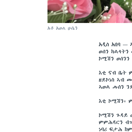
አቶ አወል ሁሴን
አዲስ አበባ —
ወሰን ክልላትን
ኮሚሽን ወሰንን
እቲ ናብ ቤት 
ዘይኮነስ ኣብ 
ኣወል ሑሰን ን
እቲ ኮሚሽን፡ 
ኮሚሽን ጉዳይ 
ምምሕዳርን ብዝ
ነባሪ ፍታሕ ከ