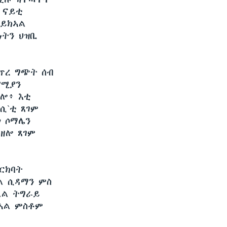
 ናይቲ
ዘይክኣል
ነትን ህዝቢ
ፈጥረ ግጭት ሰብ
ሮሚያን
ከሎ፥ እቲ
ሲ`ቲ ጸገም
ጎ ሶማሌን
ዘሎ ጸገም
ርክባት
ል ሲዳማን ምስ
ልል ትግራይ
ኣል ምስቶም