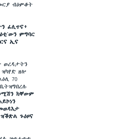
መርያ ብዕምቆት
ትን ፈሊጥና፥
ዕቲ`ውን ምግባር
በርና ኢና
ት ወረዳታትን
 ዝካየድ ዘሎ
ልዕሊ 70
ጽቢትዝግበረሉ
 ኮሚሽን ክቐውም
ኣይኮነን
 መወዳእታ
 ዝቕጽል ጉዕዞና
ባሂሉ ዝተሓተተ