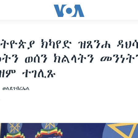
ትዮጵያ ክካየድ ዝጸንሐ ዳህሳ
ትን ወሰን ክልላትን መንነት
ዘም ተገሊጹ
 ወልደገብረኤል
0