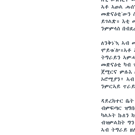
ኣቶ ኣወል ሑሰ
መጽናዕቲ`ውን 
ይገልጽ። እቲ 
ንምምላስ በብደ
ለንቅነ`ኳ ኣብ
ሞይቱ`ሎ።ኣቶ 
ትግራይን ኣምሓ
መጽናዕቲ ካብ 
ጀሚርና ምሉእ 
ኦሮሚያን፥ ኣብ
ንምርኣይ ጥራይ 
ዳይረክተር ቤት
ብምፍጣር ዝግበ
ካልኦት ኩለን 
ብዝምልከት ግን
ኣብ ትግራይ ዘ