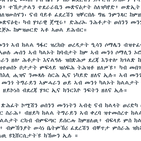
ን፥ ተኸታታልን ተደራራቢን መጽናዕታት ስለዝካየድ፥ ውጽኢት
ስለዝውስኖን፡ ናብ ባይቶ ፈደረሽን ዝቐርበሉ ግዜ ንምንጻር ከም
መጽናዕቲ፡ ካብ ሃገራዊ ጀሚሩ፥ ድሕሪኡ ንሕቶታት ወሰንን መን
ረጅኡ ከምዝወርድ ኣቶ ኣወል ይሕብር።
 መንጎ ኣብ ክልል ዓፋር ዝረክቡ ወረዳታት ዒሳን ሶማሌን ብዝተ
ኣወሉ ሑሰን ኣብ ካልኦት ከባብታት ከም ኣብ መንጎ ሶማሊን ኦ
ራን ዘሎ ሕቶታት እናልዓሉ ዝበጽሕዎ ደረጃ እንተሎ ክገልጽ 
ዝተወሰኑ ቦታታት ምፍላይ ዝሰፍሕ ትሕዝቶ ዘለዎ`ዩ፥ ካብ መበገ
ስእሊ ሒዝና ንመጻሉ ስርሕ ኢና ነካይድ ዘለና ኢሉ። ኣብ መን
 መንጎ ትግራይን ኣምሓራን ወይ ኣብ መንጎ ካልኦት ክልልታት 
ዘይኮነስ ብደረጃ ሃገር ኢና ክንርእዮ ንፍትን ዘለና ኢሉ።
 ጽሕፈት ኮሚሽን ወሰንን መንነትን ኣብቲ ናብ ክልላት ወሪድካ 
ር ስራሕ፥ ብዘይካ ክልል ትግራይን ኣብ ቀረባ ዝተመስረተ ክል
ክልልታት ርክብ ብምፍጣር ይሰርሑ ከምዘለዉ፥ ብፍላይ ምስ ክ
፥ ብምኽንያት ውሳነ ቤትምኽሪ ፈደረሽን ብቐጥታ ምስራሕ ዝክ
ለዉ ዩኒቨርሲታት`ዩ ክኸውን ኢሉ ።