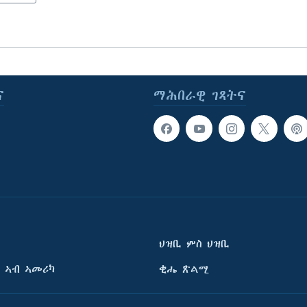
ና
ማሕበራዊ ገጻትና
ህዝቢ ምስ ህዝቢ
 ኣብ ኣመሪካ
ቂሔ ጽልሚ