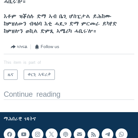
ሓቢሩ’ሎ።
እቶም ዝቖሰሉ ድማ ኣብ ቤጊ ሆስፒታል ይሕከሙ
ከምዘለውን ብዛዕባ እቲ ሓደጋ ድማ ምርመራ ይካየድ
ከምዘሎን ወኪል ድምጺ ኣሜሪካ ሓቢሩ’ሎ።
ኣካፍል
Follow us
This item is part of
ዜና
ቀርኒ ኣፍሪቃ
Continue reading
ማሕበራዊ ገጻትና