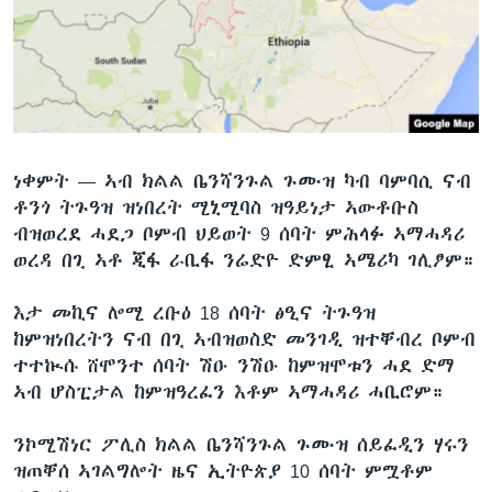
ቂሔ ጽልሚ
ቋንቋታት
ነቀምት —
ኣብ ክልል ቤንሻንጉል ጉሙዝ ካብ ባምባሲ ናብ
ቶንጎ ትጉዓዝ ዝነበረት ሚኒሚባስ ዝዓይነታ ኣውቶቡስ
ብዝወረደ ሓደጋ ቦምብ ህይወት 9 ሰባት ምሕላፉ ኣማሓዳሪ
ወረዳ በጊ ኣቶ ጂፋ ራቢፋ ንሬድዮ ድምፂ ኣሜሪካ ገሊፆም።
እታ መኪና ሎሚ ረቡዕ 18 ሰባት ፅዒና ትጉዓዝ
ከምዝነበረትን ናብ በጊ ኣብዝወስድ መንገዲ ዝተቐብረ ቦምብ
ተተኲሱ ሸሞንተ ሰባት ሽዑ ንሽዑ ከምዝሞቱን ሓደ ድማ
ኣብ ሆስፒታል ከምዝዓረፈን እቶም ኣማሓዳሪ ሓቢሮም።
ንኮሚሽነር ፖሊስ ክልል ቤንሻንጉል ጉሙዝ ሰይፈዲን ሃሩን
ዝጠቐሰ ኣገልግሎት ዜና ኢትዮጵያ 10 ሰባት ምሟቶም