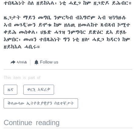
ተበጻሕነት ስለ ዘይከኣል፡ ነቲ ሓደጋ ከም ዘጋድዶ ይሕብር።
ዜጋታት ማይን መግቢ ንምርካብ ብእግሮም ኣብ ዝጓዓዙሉ
ኣብ መገዲ’ውን ይሞቱ ከም ዘለዉ ዘመልከተ ጸብጻብ ኮሚተ
ቀይሕ መስቀል፡ ህጹጽ ሓገዝ ንምግባር ይጽዕር ደኣ ይሃሉ
እምበር፡ መጠን ተበጻሕነት ግን ነቲ ዘሎ ሓደጋ ክዳርጎ ከም
ዘይክእል ሓቢሩ።
ኣካፍል
Follow us
This item is part of
ዜና
ቀርኒ ኣፍሪቃ
ቅልውላው ኢትዮጵያዊያን ስደተኛታት
Continue reading