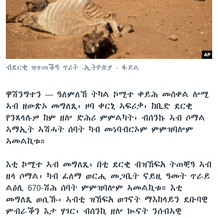
ቂሔ ጽልሚ
ቋንቋታት
ብደርቂ ዝተጠቕዓ ጥሪት -ኢትዮጵያ - ፋይል
ዋሽንግተን —
ዓለምለኸ ትካል ኮሚተ ቀይሕ መስቀል ሎሚ
ኣብ ዘውጽኦ መግለጺ፡ ዞባ ቀርኒ ኣፍሪቃ፡ ከቢድ ደርቂ
የንጸላሉዎ ከም ዘሎ ድሕሪ ምምልካት፡ ብሰንኩ ኣብ ሶማል
ኣማኢት ኣሽሓት ሰባት ካብ መነባብርኦም ምምዝባሎም
ኣመልኪቱ።
እቲ ኮሚተ ኣብ መግለጺ፡ በቲ ደርቂ ብዝኸፍአ ትጠቒዓ ኣብ
ዘላ ሶማል፡ ካብ ፈለማ ወርሒ መጋቢት ናይዚ ዓመት ጥራይ
ልዕሊ 670-ሽሕ ሰባት ምምዝባሎም ኣመልኪቱ። እቲ
መግለጺ ወሲኹ፡ ኣብቲ ዝኸፍአ ወገናት ማእከላይን ደቡባዊ
ምብራቕን እታ ሃገር፡ ብሰንኪ ዘሎ ኲናት ንሰብኣዊ